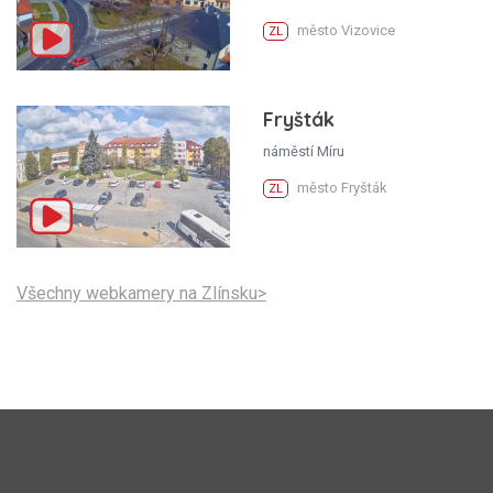
město Vizovice
ZL
Fryšták
náměstí Míru
město Fryšták
ZL
Všechny webkamery na Zlínsku>