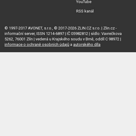
YouTube
RSS kanál
© 1997-2017 AVONET, s.r.o., © 2017-2026 ZLIN.CZ s.r.o. | Zlin.cz -
informační server, ISSN 1214-6897 | IČ 05982812 | sídlo: Vavrečkova
5262, 76001 Zlín | vedená u Krajského soudu v Brně, oddíl C 98972 |
informace o ochraně osobních údajů
a
autorského díla