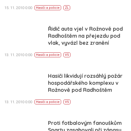
15. 11. 2010 0:00
Hasiči a policie
ZL
Řidič auta vjel v Rožnově pod
Radhoštěm na přejezdu pod
vlak, vyvázl bez zranění
13. 11. 2010 0:00
Hasiči a policie
VS
Hasiči likvidují rozsáhlý požár
hospodářského komplexu v
Rožnově pod Radhoštěm
13. 11. 2010 0:00
Hasiči a policie
VS
Proti fotbalovým fanouškům
Sparty zasahovali při zápasu