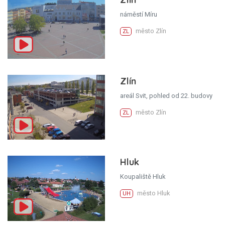
náměstí Míru
město Zlín
ZL
Zlín
areál Svit, pohled od 22. budovy
město Zlín
ZL
Hluk
Koupaliště Hluk
město Hluk
UH