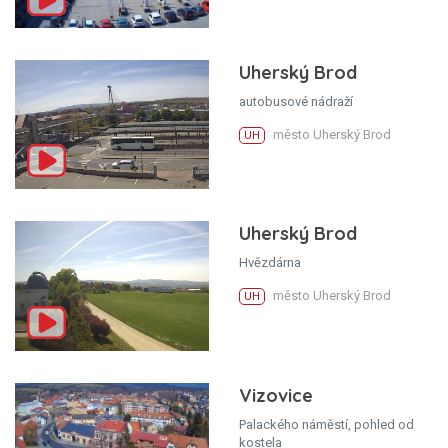
Uherský Brod
autobusové nádraží
město Uherský Brod
UH
Uherský Brod
Hvězdárna
město Uherský Brod
UH
Vizovice
Palackého náměstí, pohled od
kostela