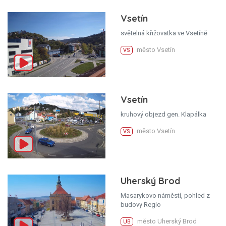
Vsetín
světelná křižovatka ve Vsetíně
město Vsetín
VS
Vsetín
kruhový objezd gen. Klapálka
město Vsetín
VS
Uherský Brod
Masarykovo náměstí, pohled z
budovy Regio
město Uherský Brod
UB