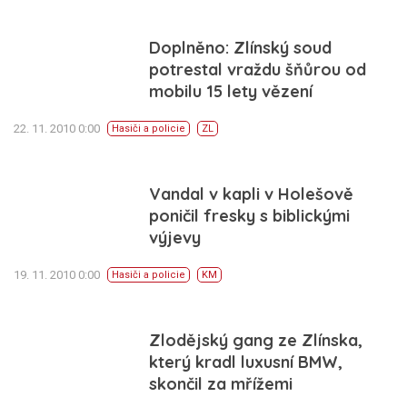
Doplněno: Zlínský soud
potrestal vraždu šňůrou od
mobilu 15 lety vězení
22. 11. 2010 0:00
Hasiči a policie
ZL
Vandal v kapli v Holešově
poničil fresky s biblickými
výjevy
19. 11. 2010 0:00
Hasiči a policie
KM
Zlodějský gang ze Zlínska,
který kradl luxusní BMW,
skončil za mřížemi