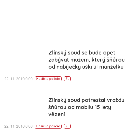
Zlínský soud se bude opět
zabývat mužem, který šňůrou
od nabíječky uškrtil manželku
22. 11. 2010 0:00
Hasiči a policie
ZL
Zlínský soud potrestal vraždu
šňůrou od mobilu 15 lety
vězení
22. 11. 2010 0:00
Hasiči a policie
ZL