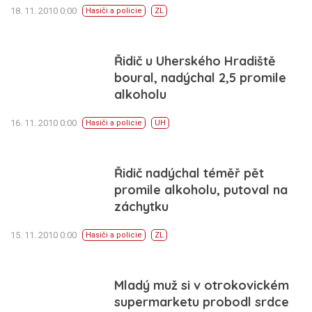
18. 11. 2010 0:00
Hasiči a policie
ZL
Řidič u Uherského Hradiště
boural, nadýchal 2,5 promile
alkoholu
16. 11. 2010 0:00
Hasiči a policie
UH
Řidič nadýchal téměř pět
promile alkoholu, putoval na
záchytku
15. 11. 2010 0:00
Hasiči a policie
ZL
Mladý muž si v otrokovickém
supermarketu probodl srdce