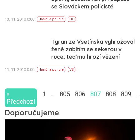
se Slováckem policisté
13. 11. 2010 0:00
Hasiči a policie
UH
Tyran ze Vsetínska vyhrožoval
ženě zabitím se sekerou v
ruce, teď mu hrozí vězení
11. 11. 2010 0:00
Hasiči a policie
VS
«
1
…
805
806
807
808
809
…
Předchozí