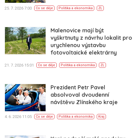
25. 7. 2026 7:00
Co se děje
Politika a ekonomika
ZL
Malenovice mají být
vyškrtnuty z návrhu lokalit pro
urychlenou výstavbu
fotovoltaické elektrárny
21. 7. 2026 15:01
Co se děje
Politika a ekonomika
ZL
Prezident Petr Pavel
absolvoval dvoudenní
návštěvu Zlínského kraje
4. 6. 2026 11:05
Co se děje
Politika a ekonomika
Kraj