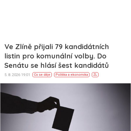
Ve Zlíně přijali 79 kandidátních
listin pro komunální volby. Do
Senátu se hlásí šest kandidátů
5. 8. 2026 19:01
Co se děje
Politika a ekonomika
ZL