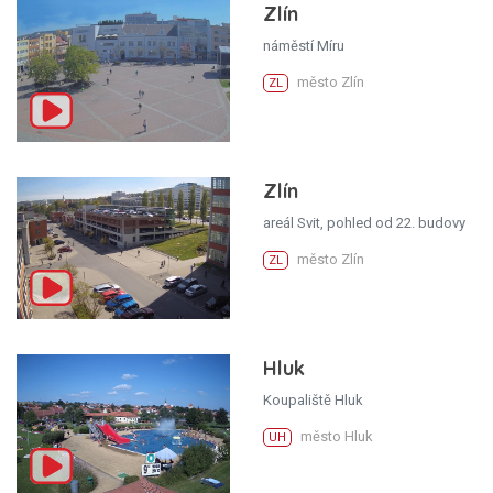
Zlín
náměstí Míru
město Zlín
ZL
Zlín
areál Svit, pohled od 22. budovy
město Zlín
ZL
Hluk
Koupaliště Hluk
město Hluk
UH