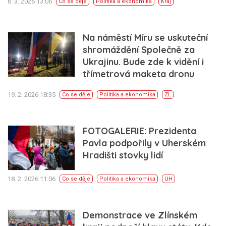
6. 3. 2026 13:06
Co se děje
Politika a ekonomika
Kraj
Na náměstí Míru se uskuteční
shromáždění Společně za
Ukrajinu. Bude zde k vidění i
třímetrová maketa dronu
19. 2. 2026 18:35
Co se děje
Politika a ekonomika
ZL
FOTOGALERIE: Prezidenta
Pavla podpořily v Uherském
Hradišti stovky lidí
18. 2. 2026 11:06
Co se děje
Politika a ekonomika
UH
Demonstrace ve Zlínském