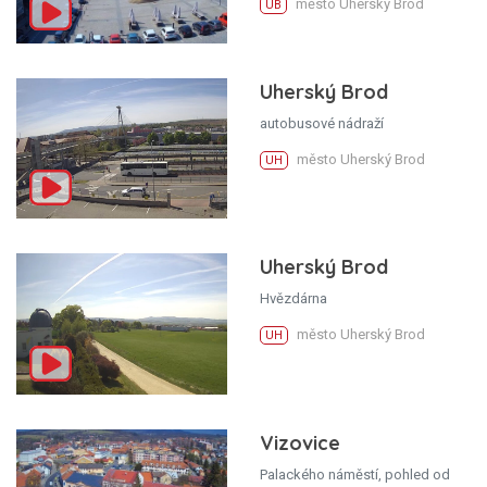
město Uherský Brod
UB
Uherský Brod
autobusové nádraží
město Uherský Brod
UH
Uherský Brod
Hvězdárna
město Uherský Brod
UH
Vizovice
Palackého náměstí, pohled od