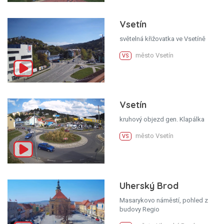
Vsetín
světelná křižovatka ve Vsetíně
město Vsetín
VS
Vsetín
kruhový objezd gen. Klapálka
město Vsetín
VS
Uherský Brod
Masarykovo náměstí, pohled z
budovy Regio