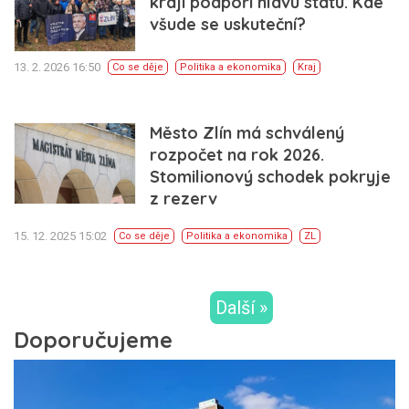
kraji podpoří hlavu státu. Kde
všude se uskuteční?
13. 2. 2026 16:50
Co se děje
Politika a ekonomika
Kraj
Město Zlín má schválený
rozpočet na rok 2026.
Stomilionový schodek pokryje
z rezerv
15. 12. 2025 15:02
Co se děje
Politika a ekonomika
ZL
Další »