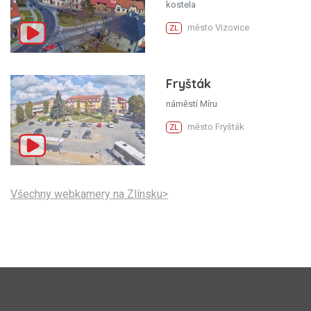
kostela
město Vizovice
ZL
Fryšták
náměstí Míru
město Fryšták
ZL
Všechny webkamery na Zlínsku>