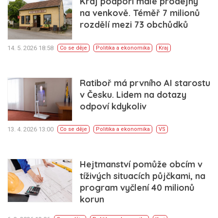
Kraj podpoří malé prodejny
na venkově. Téměř 7 milionů
rozdělí mezi 73 obchůdků
14. 5. 2026 18:58
Co se děje
Politika a ekonomika
Kraj
Ratiboř má prvního AI starostu
v Česku. Lidem na dotazy
odpoví kdykoliv
13. 4. 2026 13:00
Co se děje
Politika a ekonomika
VS
Hejtmanství pomůže obcím v
tíživých situacích půjčkami, na
program vyčlení 40 milionů
korun