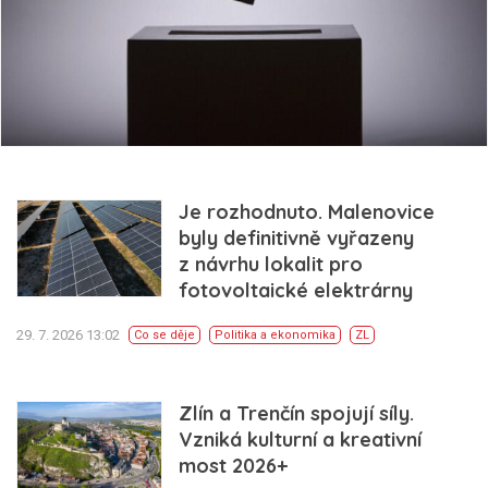
Je rozhodnuto. Malenovice
byly definitivně vyřazeny
z návrhu lokalit pro
fotovoltaické elektrárny
29. 7. 2026 13:02
Co se děje
Politika a ekonomika
ZL
Zlín a Trenčín spojují síly.
Vzniká kulturní a kreativní
most 2026+