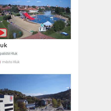
luk
paliště Hluk
město Hluk