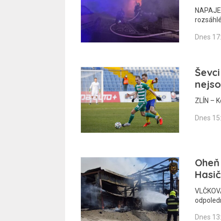
NAPAJEDL
rozsáhl
Dnes 17
Ševci
nejso
ZLÍN – K
Dnes 15
Oheň 
Hasič
VLČKOVÁ
odpoledn
Dnes 13