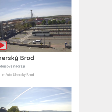
herský Brod
obusové nádraží
město Uherský Brod