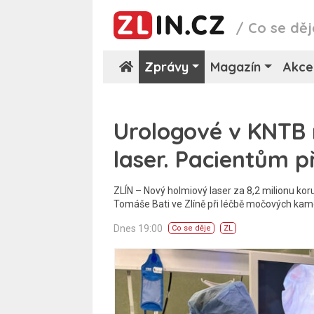
/
Co se děj
Zprávy
Magazín
Akce
Urologové v KNTB 
laser. Pacientům př
ZLÍN – Nový holmiový laser za 8,2 milionu kor
Tomáše Bati ve Zlíně při léčbě močových kam
Dnes 19:00
Co se děje
ZL