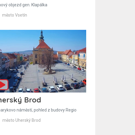
hový objezd gen. Klapálka
město Vsetín
herský Brod
arykovo náměstí, pohled z budovy Regio
město Uherský Brod