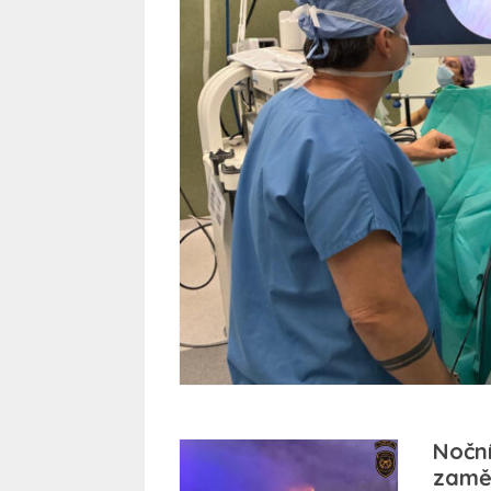
Nočn
zaměs