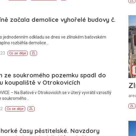
ZL
íně začala demolice vyhořelé budovy č.
Po jednodenním odkladu se dnes ve zlínském baťovském
naplno rozběhla demolice…
:23
Co se děje
ZL
m ze soukromého pozemku spadl do
u koupaliště v Otrokovicích
Zl
CE – Na Baťově v Otrokovicích se v úterý vyvrátil vzrostlý
areá
e soukromého…
ZL
02
Co se děje
ZL
 horké časy pěstitelské. Navzdory