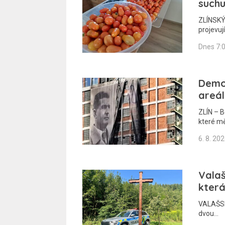
suchu
ZLÍNSKÝ 
projevuj
Dnes 7:
Demo
areál
ZLÍN – B
které m
6. 8. 20
Valaš
která
VALAŠSKO
dvou…