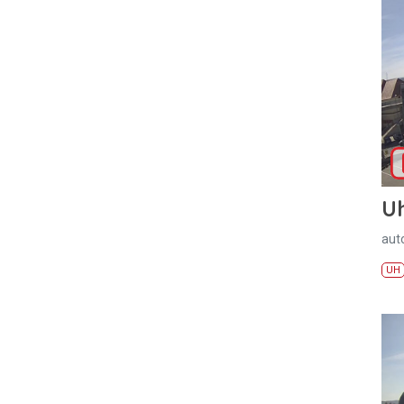
U
aut
UH