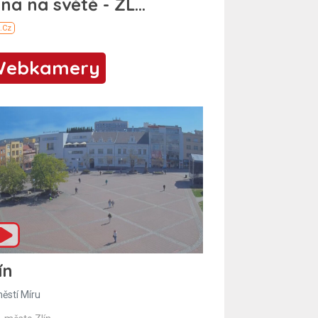
Webkamery
ín
ěstí Míru