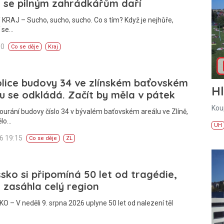
 se pilným zahrádkářům daří
KRAJ – Sucho, sucho, sucho. Co s tím? Když je nejhůře,
í se…
00
Co se děje
Kraj
lice budovy 34 ve zlínském baťovském
H
u se odkládá. Začít by měla v pátek
Kou
ourání budovy číslo 34 v bývalém baťovském areálu ve Zlíně,
ělo…
UH
26 19:15
Co se děje
ZL
sko si připomíná 50 let od tragédie,
 zasáhla celý region
 – V neděli 9. srpna 2026 uplyne 50 let od nalezení těl