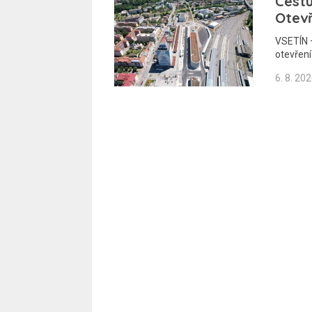
Cestu
Otev
VSETÍN –
otevřen
6. 8. 20