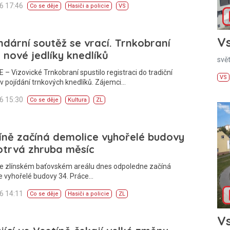
26 17:46
Co se děje
Hasiči a policie
VS
Vs
dární soutěž se vrací. Trnkobraní
 nové jedlíky knedlíků
svě
 – Vizovické Trnkobraní spustilo registraci do tradiční
VS
v pojídání trnkových knedlíků. Zájemci…
26 15:30
Co se děje
Kultura
ZL
íně začíná demolice vyhořelé budovy
otrvá zhruba měsíc
Ve zlínském baťovském areálu dnes odpoledne začíná
e vyhořelé budovy 34. Práce…
26 14:11
Co se děje
Hasiči a policie
ZL
Vs