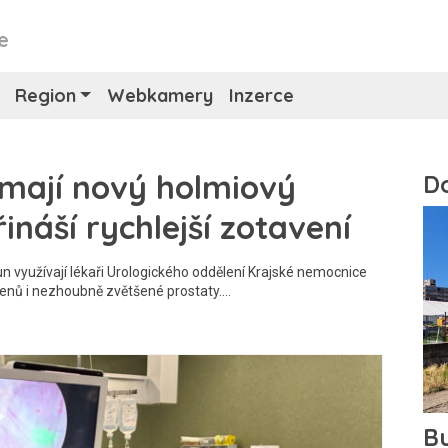
e
Region
Webkamery
Inzerce
mají nový holmiový
ináší rychlejší zotavení
un využívají lékaři Urologického oddělení Krajské nemocnice
enů i nezhoubně zvětšené prostaty.…