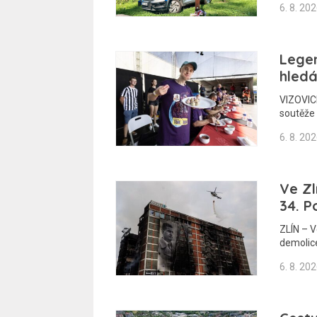
6. 8. 20
Legen
hledá
VIZOVICE
soutěže 
6. 8. 20
Ve Zl
34. P
ZLÍN – 
demolic
6. 8. 20