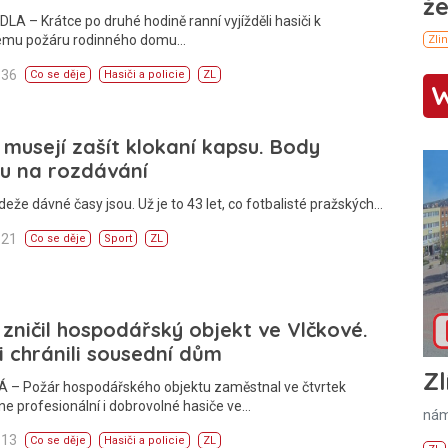
A – Krátce po druhé hodině ranní vyjížděli hasiči k
ému požáru rodinného domu…
:36
Co se děje
Hasiči a policie
ZL
 musejí zašít klokaní kapsu. Body
u na rozdávání
deže dávné časy jsou. Už je to 43 let, co fotbalisté pražských…
:21
Co se děje
Sport
ZL
zničil hospodářský objekt ve Vlčkové.
i chránili sousední dům
Zl
 – Požár hospodářského objektu zaměstnal ve čtvrtek
e profesionální i dobrovolné hasiče ve…
nám
:13
Co se děje
Hasiči a policie
ZL