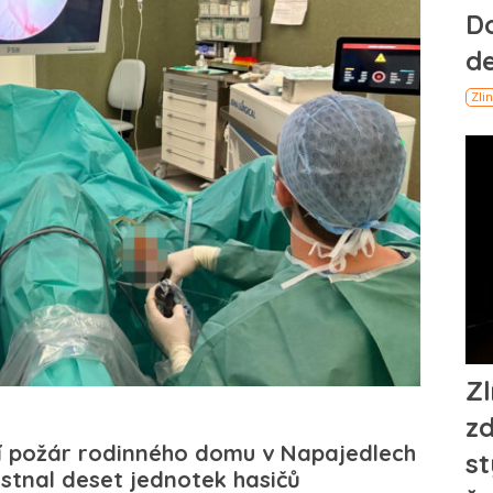
í požár rodinného domu v Napajedlech
tnal deset jednotek hasičů