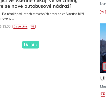
jící ve Vsetíně čekají velké změny.
kru
ře se nové autobusové nádraží
VS
 Po téměř pěti letech stavebních prací se ve Vsetíně blíží
í nového…
26 13:00
Co se děje
VS
Další »
U
Mas
UB