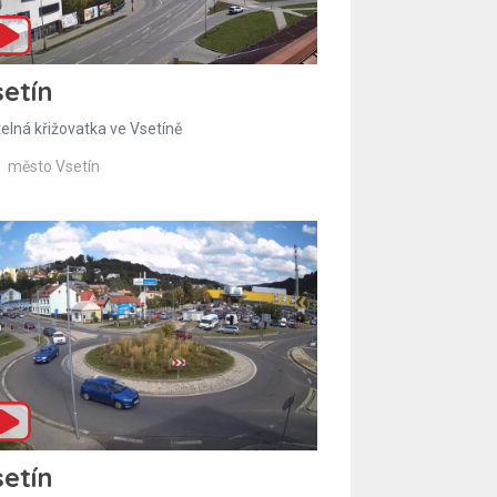
etín
telná křižovatka ve Vsetíně
město Vsetín
etín