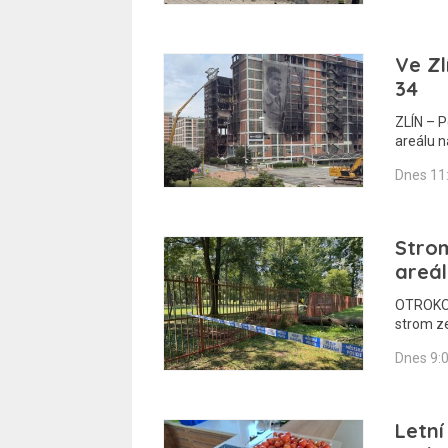
Ve Zl
34
ZLÍN – 
areálu 
Dnes 11
Stro
areál
OTROKOVI
strom z
Dnes 9:
Letní