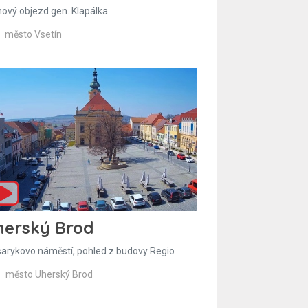
hový objezd gen. Klapálka
město Vsetín
herský Brod
arykovo náměstí, pohled z budovy Regio
město Uherský Brod