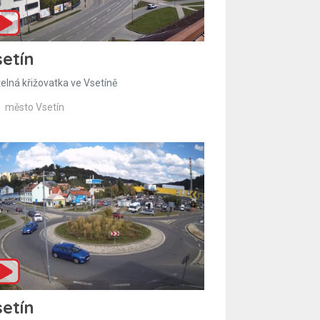
etín
telná křižovatka ve Vsetíně
město Vsetín
etín