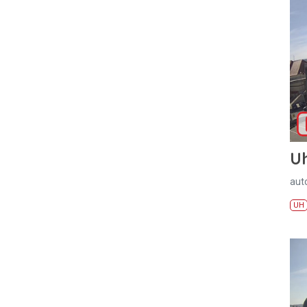
U
aut
UH