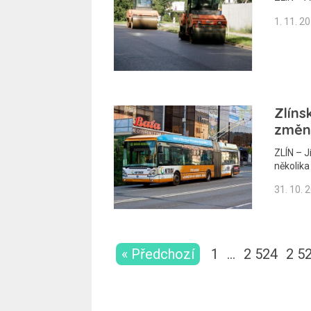
1. 11. 2
Zlíns
změn 
ZLÍN – J
několik
31. 10. 
« Předchozí
1
…
2 524
2 5