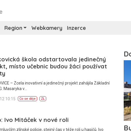
e
Region
Webkamery
Inzerce
ovická škola odstartovala jedinečný
kt, místo učebnic budou žáci používat
ty
CE – Zcela inovativní a jedinečný projekt zahájila Základní
 G. Masaryka v…
012 10:15
Co se děje
ZL
: Ivo Mitáček v nové roli
mluvčím zlínské policie, stejný čas v téže roli u hasičů. Ivo