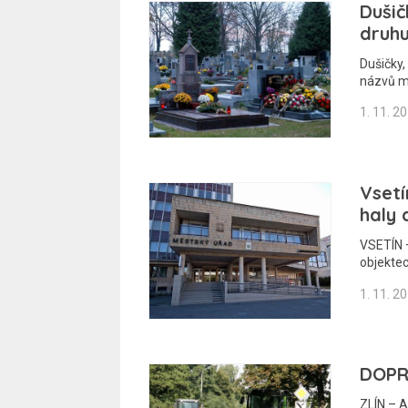
Dušič
druh
Dušičky,
názvů má
1. 11. 2
Vsetí
haly 
VSETÍN –
objektec
1. 11. 2
DOPRA
ZLÍN – A