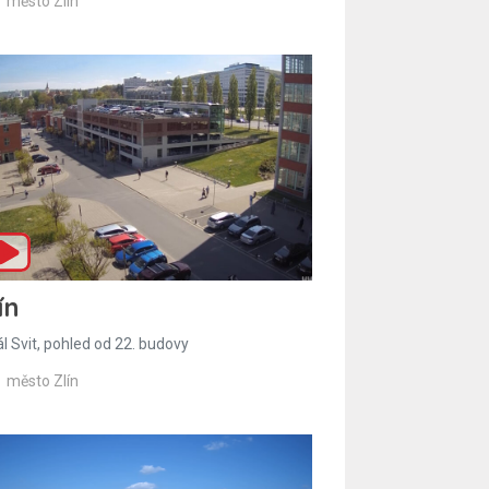
město Zlín
ín
l Svit, pohled od 22. budovy
město Zlín