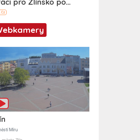
Webkamery
ín
ěstí Míru