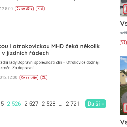
012 8:00
Co se děje
Kraj
Vs
svě
VS
kou i otrokovickou MHD čeká několik
v jízdních řádech
ízdní řády Dopravní společnosti Zlín – Otrokovice doznají
a změn. Za dopravní…
2012 12:00
Co se děje
ZL
25
2 526
2 527
2 528
…
2 721
Další »
Vs