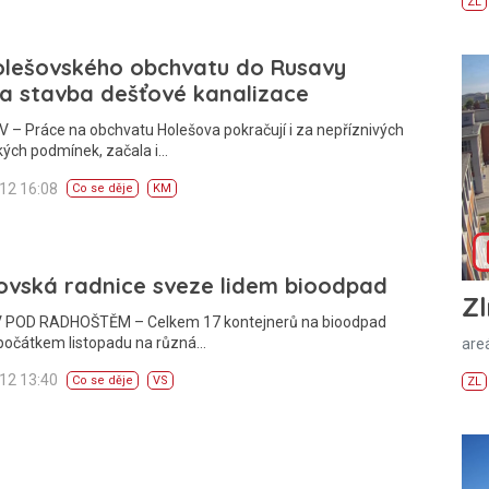
ZL
olešovského obchvatu do Rusavy
a stavba dešťové kanalizace
– Práce na obchvatu Holešova pokračují i za nepříznivých
kých podmínek, začala i…
012 16:08
Co se děje
KM
ovská radnice sveze lidem bioodpad
Zl
POD RADHOŠTĚM – Celkem 17 kontejnerů na bioodpad
 počátkem listopadu na různá…
areá
012 13:40
Co se děje
VS
ZL