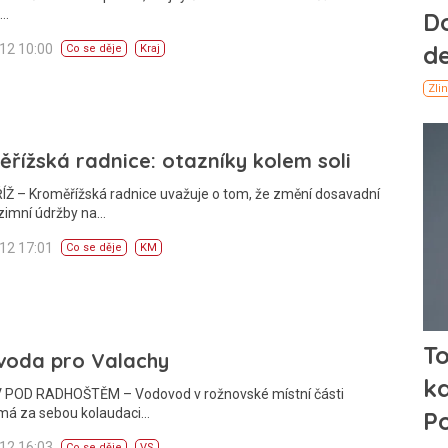
,…
012 10:00
Co se děje
Kraj
řížská radnice: otazníky kolem soli
Ž – Kroměřížská radnice uvažuje o tom, že změní dosavadní
zimní údržby na…
012 17:01
Co se děje
KM
voda pro Valachy
POD RADHOŠTĚM – Vodovod v rožnovské místní části
má za sebou kolaudaci…
012 16:03
Co se děje
VS