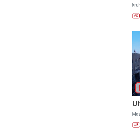
kru
VS
U
Mas
UB