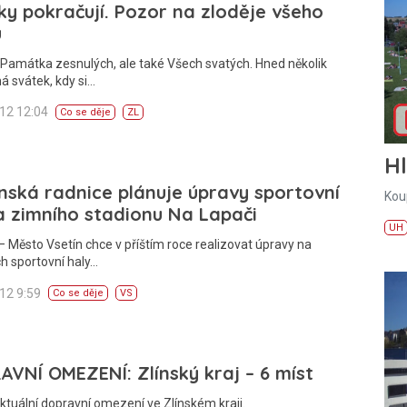
ky pokračují. Pozor na zloděje všeho
u
 Památka zesnulých, ale také Všech svatých. Hned několik
 svátek, kdy si…
012 12:04
Co se děje
ZL
H
nská radnice plánuje úpravy sportovní
Kou
a zimního stadionu Na Lapači
UH
 Město Vsetín chce v příštím roce realizovat úpravy na
h sportovní haly…
012 9:59
Co se děje
VS
VNÍ OMEZENÍ: Zlínský kraj – 6 míst
ktuální dopravní omezení ve Zlínském kraji.