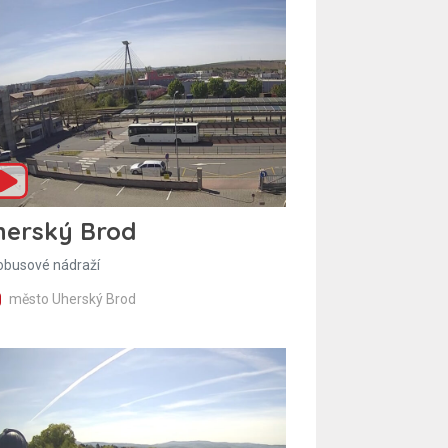
herský Brod
obusové nádraží
město Uherský Brod