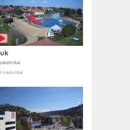
luk
paliště Hluk
město Hluk