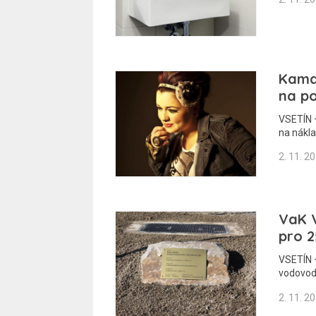
Kamar
na p
VSETÍN –
na nákl
2. 11. 2
VaK V
pro 25
VSETÍN –
vodovod
2. 11. 2