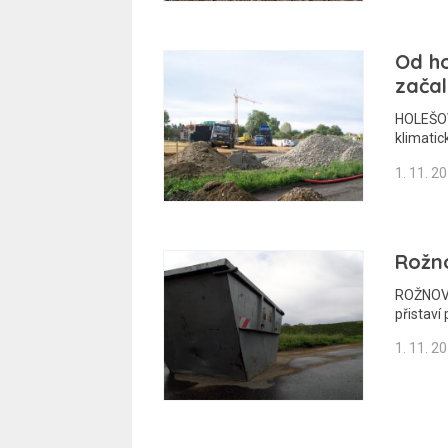
Od h
začal
HOLEŠOV 
klimatic
1. 11. 2
Rožn
ROŽNOV 
přistaví
1. 11. 2