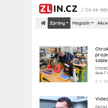
/
Co se děj
Zprávy
Magazín
Akce
Otrok
proje
table
OTROKOVI
škola T.
4. 11. 2
Video
Osm let 