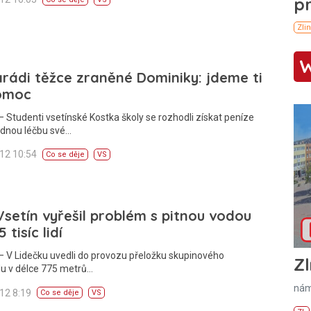
ádi těžce zraněné Dominiky: jdeme ti
omoc
 Studenti vsetínské Kostka školy se rozhodli získat peníze
adnou léčbu své…
012 10:54
Co se děje
VS
setín vyřešil problém s pitnou vodou
 tisíc lidí
 V Lidečku uvedli do provozu přeložku skupinového
Zl
u v délce 775 metrů…
nám
012 8:19
Co se děje
VS