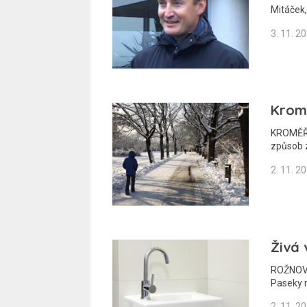
Mitáček
3. 11. 2
Kromě
KROMĚŘÍ
způsob 
2. 11. 2
Živá 
ROŽNOV 
Paseky 
2. 11. 2