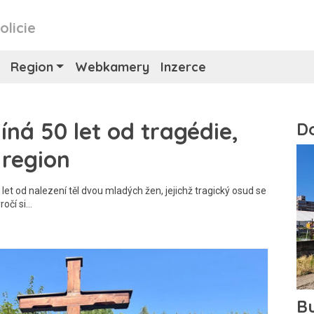
olicie
Region
Webkamery
Inzerce
íná 50 let od tragédie,
 region
et od nalezení těl dvou mladých žen, jejichž tragický osud se
ročí si…