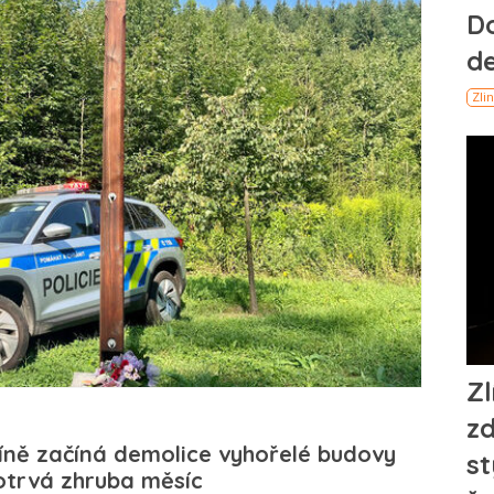
íně začíná demolice vyhořelé budovy
otrvá zhruba měsíc