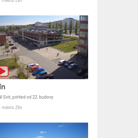
město Zlín
ín
l Svit, pohled od 22. budovy
město Zlín