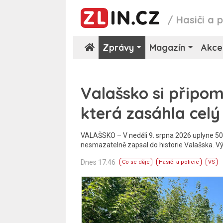
/
Hasiči a p
Zprávy
Magazín
Akce
Valašsko si připom
která zasáhla celý
VALAŠSKO – V neděli 9. srpna 2026 uplyne 50 l
nesmazatelně zapsal do historie Valašska. Vý
Dnes 17:46
Co se děje
Hasiči a policie
VS