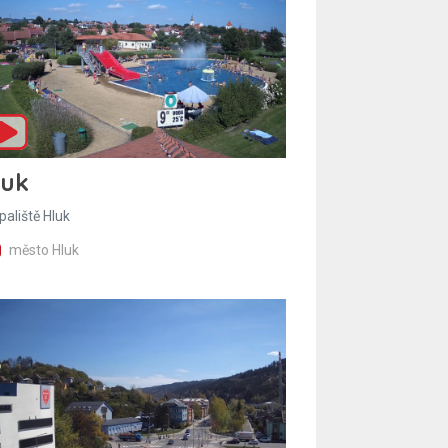
luk
paliště Hluk
město Hluk