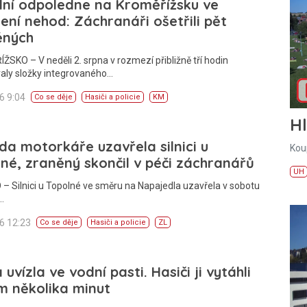
lní odpoledne na Kroměřížsku ve
ní nehod: Záchranáři ošetřili pět
ěných
SKO – V neděli 2. srpna v rozmezí přibližně tří hodin
aly složky integrovaného…
26 9:04
Co se děje
Hasiči a policie
KM
H
a motorkáře uzavřela silnici u
Kou
né, zraněný skončil v péči záchranářů
UH
– Silnici u Topolné ve směru na Napajedla uzavřela v sobotu
…
26 12:23
Co se děje
Hasiči a policie
ZL
 uvízla ve vodní pasti. Hasiči ji vytáhli
m několika minut