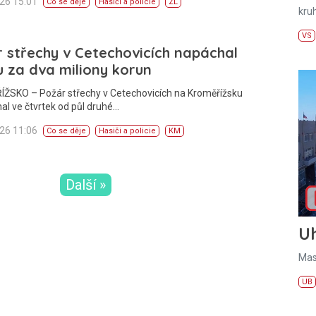
026 15:01
Co se děje
Hasiči a policie
ZL
kru
VS
 střechy v Cetechovicích napáchal
 za dva miliony korun
ŽSKO – Požár střechy v Cetechovicích na Kroměřížsku
l ve čtvrtek od půl druhé…
026 11:06
Co se děje
Hasiči a policie
KM
Další »
U
Mas
UB