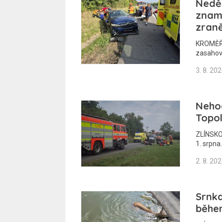
Nedě
zname
zran
KROMĚŘÍŽ
zasahov
3. 8. 20
Nehod
Topol
ZLÍNSKO 
1. srpna
2. 8. 20
Srnka
běhe