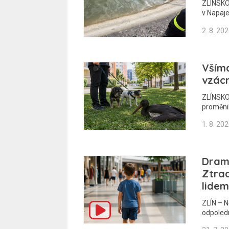
ZLÍNSKO 
v Napaje
2. 8. 20
Vším
vzác
ZLÍNSKO
proměni
1. 8. 20
Dram
Ztrac
lidem
ZLÍN – N
odpoled