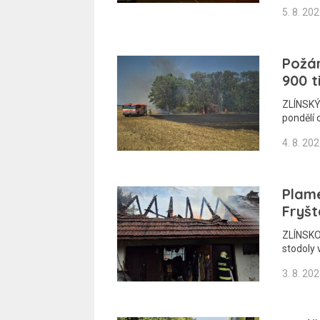
5. 8. 20
Požár
900 t
ZLÍNSKÝ
pondělí 
4. 8. 20
Plame
Fryšt
ZLÍNSKO 
stodoly 
3. 8. 20