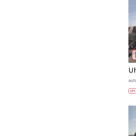
U
aut
UH