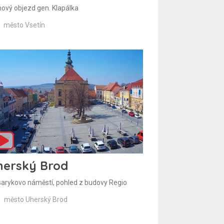
hový objezd gen. Klapálka
město Vsetín
herský Brod
arykovo náměstí, pohled z budovy Regio
město Uherský Brod