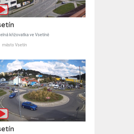
etín
telná křižovatka ve Vsetíně
město Vsetín
etín