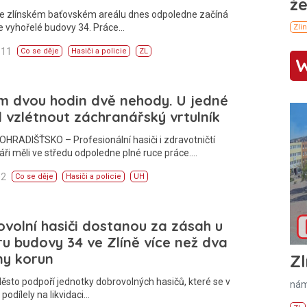
Ve zlínském baťovském areálu dnes odpoledne začíná
e vyhořelé budovy 34. Práce…
:11
Co se děje
Hasiči a policie
ZL
m dvou hodin dvě nehody. U jedné
 vzlétnout záchranářský vrtulník
HRADIŠŤSKO – Profesionální hasiči i zdravotničtí
ři měli ve středu odpoledne plné ruce práce.…
02
Co se děje
Hasiči a policie
UH
volní hasiči dostanou za zásah u
u budovy 34 ve Zlíně více než dva
ny korun
Zl
ěsto podpoří jednotky dobrovolných hasičů, které se v
nám
 podílely na likvidaci…