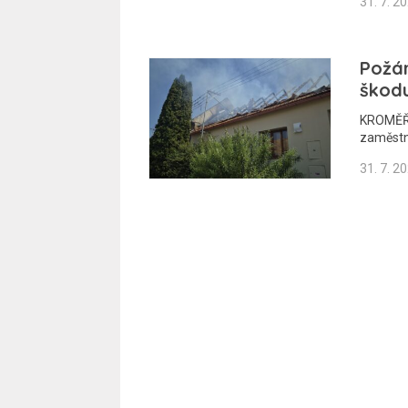
31. 7. 2
Požár
škodu
KROMĚŘÍ
zaměstna
31. 7. 2