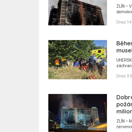
ZLÍN – 
demolic
Dnes 14
Běhe
musel
UHERSKO
záchraná
Dnes 9:
Dobro
požár
milio
ZLÍN – M
červenci