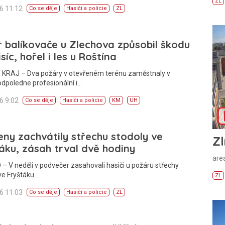
ZL
26 11:12
Co se děje
Hasiči a policie
ZL
 balíkovače u Zlechova způsobil škodu
isíc, hořel i les u Roštína
 KRAJ – Dva požáry v otevřeném terénu zaměstnaly v
odpoledne profesionální i…
26 9:02
Co se děje
Hasiči a policie
KM
UH
ny zachvátily střechu stodoly ve
Zl
áku, zásah trval dvě hodiny
areá
– V neděli v podvečer zasahovali hasiči u požáru střechy
ve Fryštáku…
ZL
26 11:03
Co se děje
Hasiči a policie
ZL