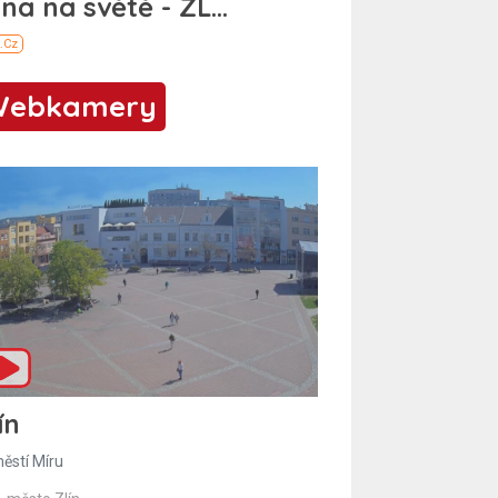
Webkamery
ín
ěstí Míru