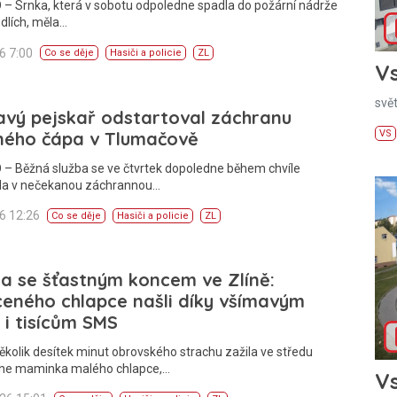
– Srnka, která v sobotu odpoledne spadla do požární nádrže
dlích, měla…
26 7:00
Co se děje
Hasiči a policie
ZL
Vs
svě
avý pejskař odstartoval záchranu
ného čápa v Tlumačově
VS
 – Běžná služba se ve čtvrtek dopoledne během chvíle
la v nečekanou záchrannou…
26 12:26
Co se děje
Hasiči a policie
ZL
a se šťastným koncem ve Zlíně:
eného chlapce našli díky všímavým
 i tisícům SMS
ěkolik desítek minut obrovského strachu zažila ve středu
ne maminka malého chlapce,…
Vs