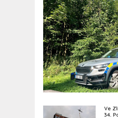
Ve Zl
34. P