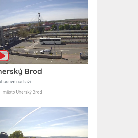
herský Brod
obusové nádraží
město Uherský Brod