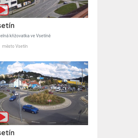
etín
telná křižovatka ve Vsetíně
město Vsetín
etín