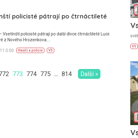
nští policisté pátrají po čtrnáctileté
Vs
Vsetínští policisté pátrají po další dívce čtrnáctileté Lucii
svě
é z Nového Hrozenkova.…
VS
011 0:00
Hasiči a policie
VS
772
773
774
775
…
814
Další »
Vs