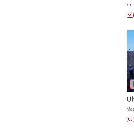
kru
VS
U
Mas
UB