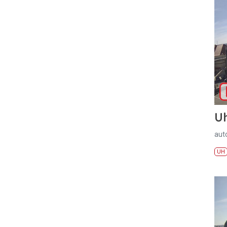
U
aut
UH