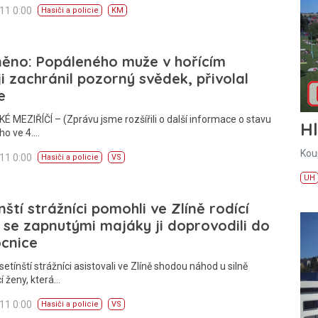
011 0:00
Hasiči a policie
KM
ěno: Popáleného muže v hořícím
i zachránil pozorný svědek, přivolal
e
 MEZIŘÍČÍ – (Zprávu jsme rozšířili o další informace o stavu
H
ho ve 4.…
Kou
011 0:00
Hasiči a policie
VS
UH
nští strážníci pomohli ve Zlíně rodící
 se zapnutými majáky ji doprovodili do
cnice
setínští strážníci asistovali ve Zlíně shodou náhod u silně
cí ženy, která…
011 0:00
Hasiči a policie
VS