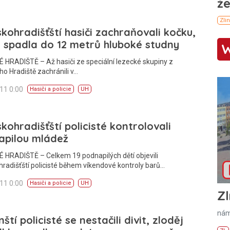
kohradišťští hasiči zachraňovali kočku,
 spadla do 12 metrů hluboké studny
HRADIŠTĚ – Až hasiči ze speciální lezecké skupiny z
o Hradiště zachránili v…
011 0:00
Hasiči a policie
UH
kohradišťští policisté kontrolovali
apilou mládež
 HRADIŠTĚ – Celkem 19 podnapilých dětí objevili
radišťští policisté během víkendové kontroly barů…
011 0:00
Hasiči a policie
UH
Zl
nám
nští policisté se nestačili divit, zloděj