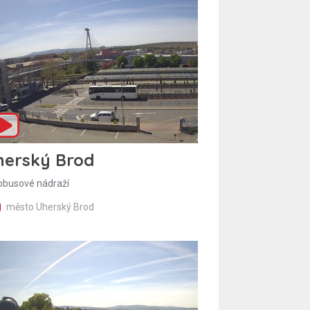
herský Brod
obusové nádraží
město Uherský Brod