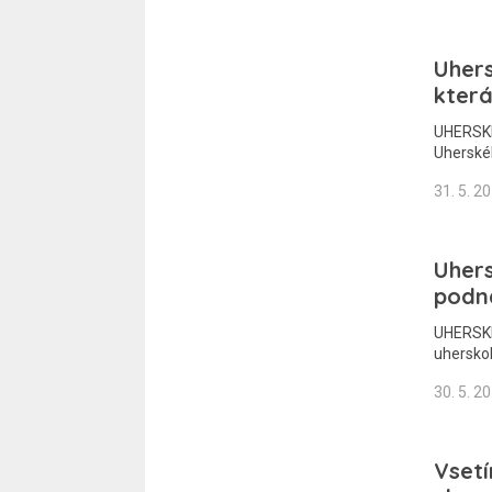
Uhers
která
UHERSKÉ 
Uherskéh
31. 5. 2
Uhers
podn
UHERSKÉ
uherskoh
30. 5. 2
Vsetí