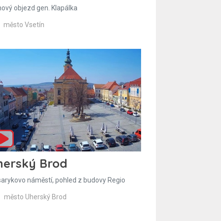
hový objezd gen. Klapálka
město Vsetín
herský Brod
arykovo náměstí, pohled z budovy Regio
město Uherský Brod