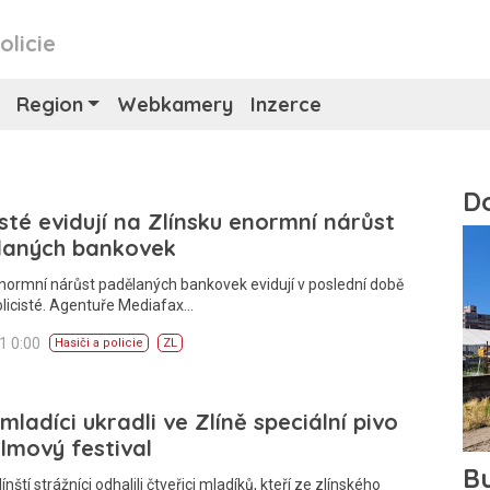
olicie
Region
Webkamery
Inzerce
isté evidují na Zlínsku enormní nárůst
laných bankovek
normní nárůst padělaných bankovek evidují v poslední době
policisté. Agentuře Mediafax…
11 0:00
Hasiči a policie
ZL
 mladíci ukradli ve Zlíně speciální pivo
ilmový festival
ínští strážníci odhalili čtveřici mladíků, kteří ze zlínského