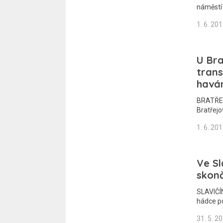
náměstí 
1. 6. 20
U Bra
trans
havár
BRATŘEJO
Bratřej
1. 6. 20
Ve Sl
skonč
SLAVIČÍN
hádce p
31. 5. 2