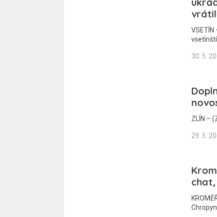
ukra
vráti
VSETÍN 
vsetínšt
30. 5. 2
Dopln
novo
ZLÍN – (
29. 5. 2
Kromě
chat,
KROMĚŘÍŽ
Chropyně