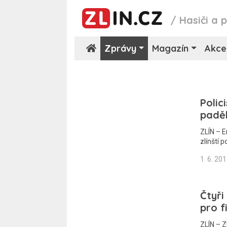
/
Hasiči a p
Zprávy
Magazín
Akce
Polic
padě
ZLÍN – E
zlínští 
1. 6. 20
Čtyři
pro f
ZLÍN – Zl