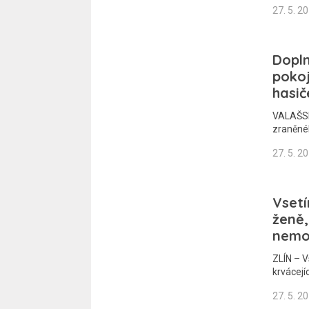
27. 5. 2
Dopln
pokoj
hasič
VALAŠSKÉ
zraněné
27. 5. 2
Vsetí
ženě,
nemo
ZLÍN – V
krvácejí
27. 5. 2