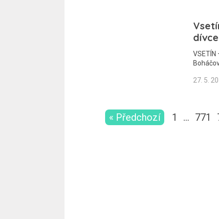
Vsetí
dívce
VSETÍN – 
Boháčov
27. 5. 2
« Předchozí
1
…
771