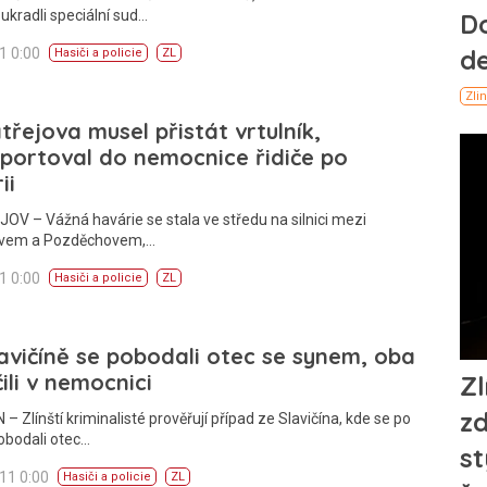
ukradli speciální sud…
11 0:00
Hasiči a policie
ZL
třejova musel přistát vrtulník,
portoval do nemocnice řidiče po
ii
V – Vážná havárie se stala ve středu na silnici mezi
ovem a Pozděchovem,…
11 0:00
Hasiči a policie
ZL
avičíně se pobodali otec se synem, oba
ili v nemocnici
 – Zlínští kriminalisté prověřují případ ze Slavičína, kde se po
obodali otec…
011 0:00
Hasiči a policie
ZL