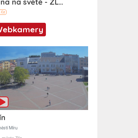
Webkamery
ín
ěstí Míru