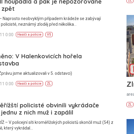
dl houpadla a pak je nepozorovaně
ZL
l zpět
– Naprosto neobvyklým případem krádeže se zabývají
í policisté, neznámý zloděj před několika…
011 0:00
Hasiči a policie
VS
ěno: V Halenkovicích hořela
stavba
Zprávu jsme aktualizovali v 5. odstavci)
Zl
011 0:00
Hasiči a policie
ZL
areá
řížští policisté obvinili vykrádače
ZL
 jednu z nich muž i zapálil
 – V policejní síti kroměřížských policistů skončil muž (54) z
, který vykrádal…