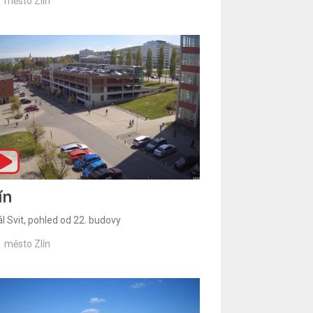
město Zlín
ín
l Svit, pohled od 22. budovy
město Zlín