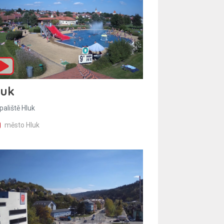
luk
paliště Hluk
město Hluk