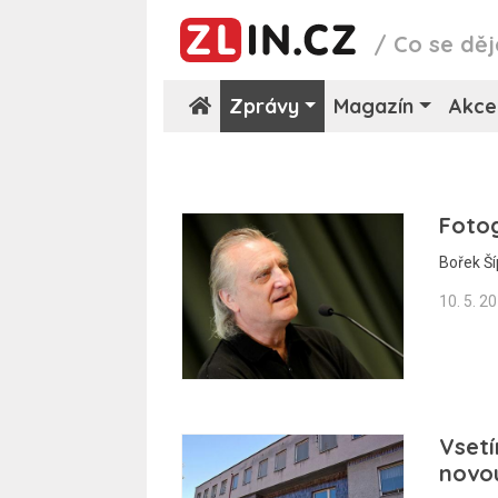
/
Co se děj
Zprávy
Magazín
Akce
Fotog
Bořek Ší
10. 5. 2
Vsetí
novou