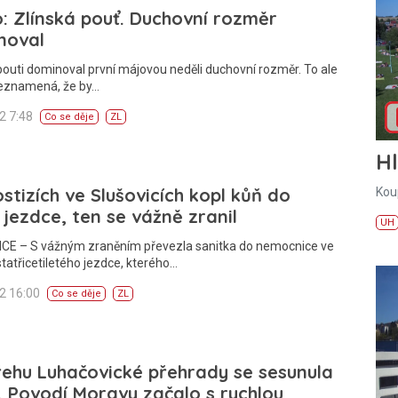
: Zlínská pouť. Duchovní rozměr
noval
pouti dominoval první májovou neděli duchovní rozměr. To ale
eznamená, že by…
12 7:48
Co se děje
ZL
H
ostizích ve Slušovicích kopl kůň do
Kou
 jezdce, ten se vážně zranil
UH
CE – S vážným zraněním převezla sanitka do nemocnice ve
statřicetiletého jezdce, kterého…
12 16:00
Co se děje
ZL
ehu Luhačovické přehrady se sesunula
 Povodí Moravy začalo s rychlou