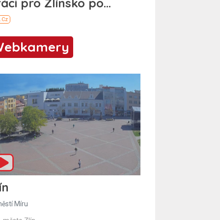
Webkamery
ín
ěstí Míru