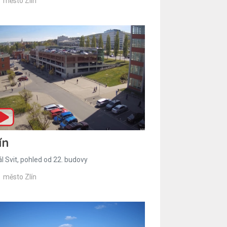
město Zlín
ín
l Svit, pohled od 22. budovy
město Zlín