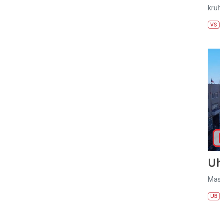
kru
VS
U
Mas
UB