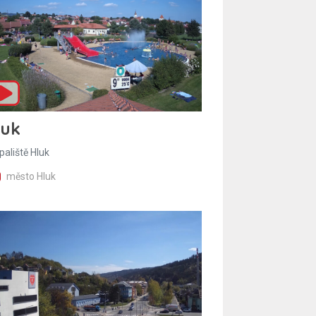
luk
paliště Hluk
město Hluk