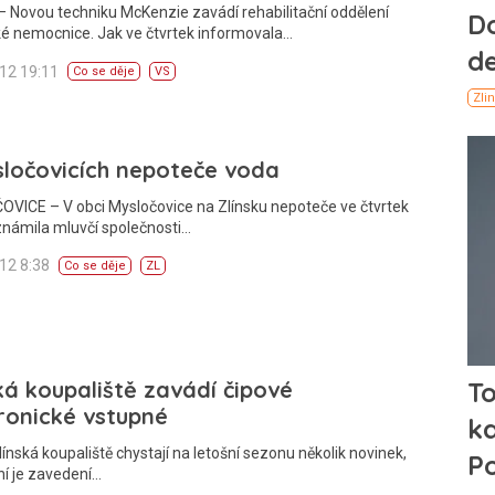
 Novou techniku McKenzie zavádí rehabilitační oddělení
é nemocnice. Jak ve čtvrtek informovala…
012 19:11
Co se děje
VS
ločovicích nepoteče voda
VICE – V obci Mysločovice na Zlínsku nepoteče ve čtvrtek
známila mluvčí společnosti…
012 8:38
Co se děje
ZL
ká koupaliště zavádí čipové
ronické vstupné
línská koupaliště chystají na letošní sezonu několik novinek,
ní je zavedení…