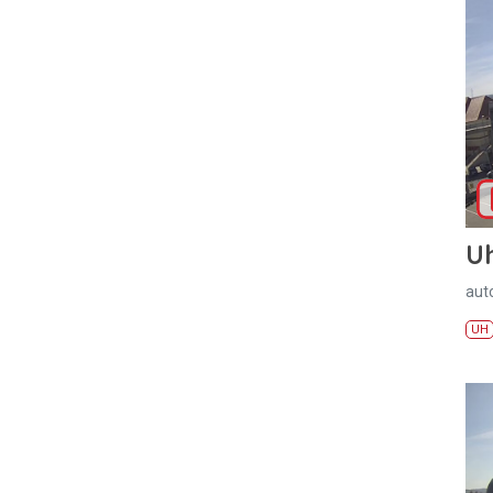
U
aut
UH