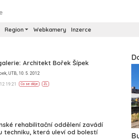
e
Region
Webkamery
Inzerce
alerie: Architekt Bořek Šípek
pek, UTB, 10. 5. 2012
012 19:21
Co se děje
ZL
nské rehabilitační oddělení zavádí
 techniku, která uleví od bolestí