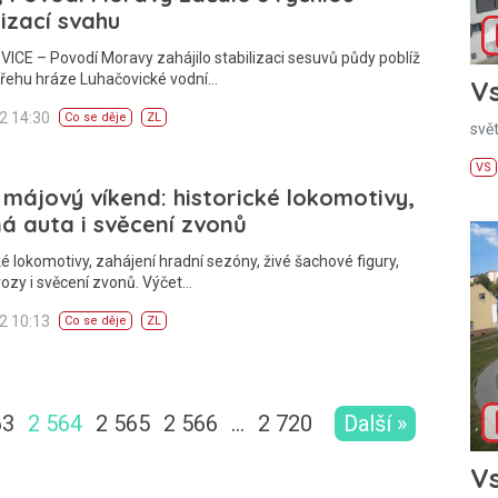
lizací svahu
CE – Povodí Moravy zahájilo stabilizaci sesuvů půdy poblíž
břehu hráze Luhačovické vodní…
Vs
12 14:30
Co se děje
ZL
svě
VS
 májový víkend: historické lokomotivy,
á auta i svěcení zvonů
ké lokomotivy, zahájení hradní sezóny, živé šachové figury,
vozy i svěcení zvonů. Výčet…
12 10:13
Co se děje
ZL
63
2 564
2 565
2 566
…
2 720
Další »
Vs