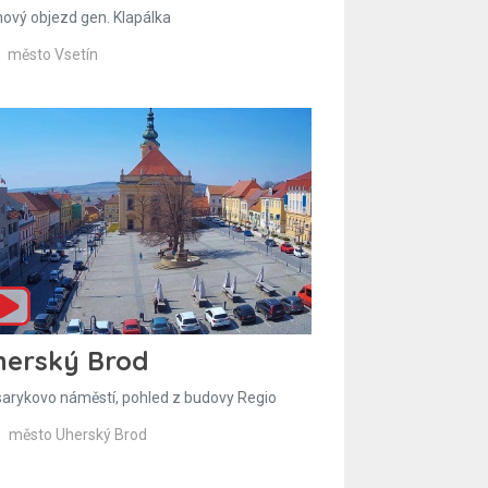
hový objezd gen. Klapálka
město Vsetín
herský Brod
arykovo náměstí, pohled z budovy Regio
město Uherský Brod