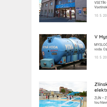
VSETÍN –
Vsetínsk
10. 5. 2
V Mys
MYSLOČO
voda. O
10. 5. 2
Zlíns
elekt
ZLÍN – Z
tou hlav