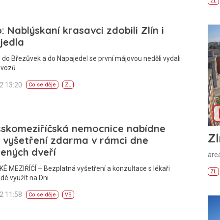
ZL
: Nablýskaní krasavci zdobili Zlín i
jedla
, do Březůvek a do Napajedel se první májovou neděli vydali
é vozů…
12 13:20
Co se děje
ZL
šskomeziříčská nemocnice nabídne
Zl
 vyšetření zdarma v rámci dne
ených dveří
areá
 MEZIŘÍČÍ – Bezplatná vyšetření a konzultace s lékaři
ZL
dé využít na Dni…
12 11:58
Co se děje
VS