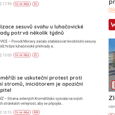
12 17:49
Co se děje
ZL
lizace sesuvů svahu u luhačovické
ady potrvá několik týdnů
ICE – Povodí Moravy začalo stabilizovat levobřežní sesuvy
líž hráze luhačovické přehrady a…
12 13:00
Co se děje
ZL
měříži se uskuteční protest proti
í stromů, iniciátorem je opoziční
pitel
Zl
Ž – Strana zelených Kroměřížsko vyzvala na svých
 stránkách veřejnost, aby se připojila…
nám
12 10:15
Co se děje
KM