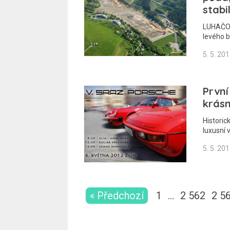
stabi
LUHAČOVI
levého 
5. 5. 20
První
krásn
Historic
luxusní 
5. 5. 20
« Předchozí
1
…
2 562
2 5