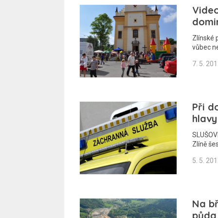
Video
domi
Zlínské 
vůbec n
7. 5. 20
Při d
hlavy
SLUŠOVI
Zlíně še
5. 5. 20
Na bř
půda,