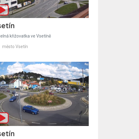
etín
telná křižovatka ve Vsetíně
město Vsetín
etín