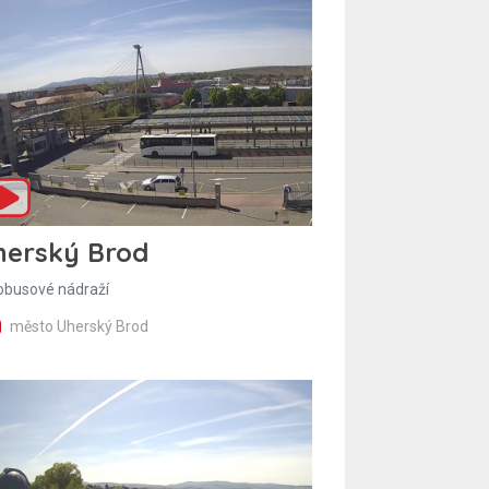
herský Brod
obusové nádraží
město Uherský Brod