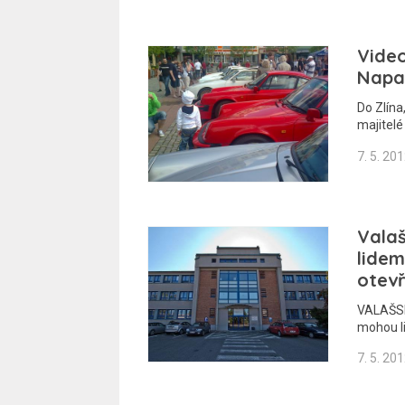
Video
Napa
Do Zlína
majitel
7. 5. 20
Vala
lidem
otevř
VALAŠSKÉ
mohou li
7. 5. 20