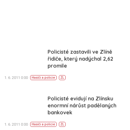
Policisté zastavili ve Zlíně
řidiče, který nadýchal 2,62
promile
1. 6. 2011 0:00
Hasiči a policie
ZL
Policisté evidují na Zlínsku
enormní nárůst padělaných
bankovek
1. 6. 2011 0:00
Hasiči a policie
ZL