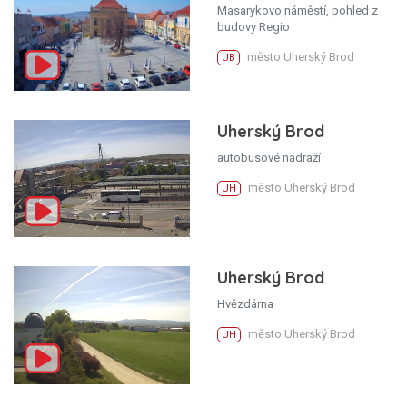
Masarykovo náměstí, pohled z
budovy Regio
město Uherský Brod
UB
Uherský Brod
autobusové nádraží
město Uherský Brod
UH
Uherský Brod
Hvězdárna
město Uherský Brod
UH