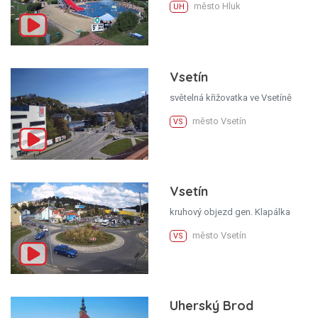
město Hluk
UH
Vsetín
světelná křižovatka ve Vsetíně
město Vsetín
VS
Vsetín
kruhový objezd gen. Klapálka
město Vsetín
VS
Uherský Brod