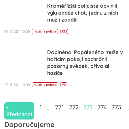
Kroměřížští policisté obvinili
vykrádače chat, jednu z nich
muž i zapálil
27. 5. 2011 0:00
Hasiči a policie
KM
Doplněno: Popáleného muže v
hořícím pokoji zachránil
pozorný svědek, přivolal
hasiče
27. 5. 2011 0:00
Hasiči a policie
VS
«
1
…
771
772
773
774
775
…
Předchozí