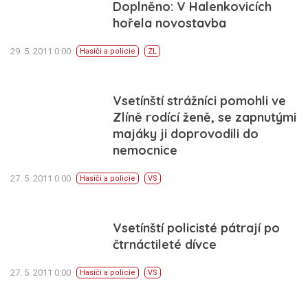
Doplněno: V Halenkovicích
hořela novostavba
29. 5. 2011 0:00
Hasiči a policie
ZL
Vsetínští strážníci pomohli ve
Zlíně rodící ženě, se zapnutými
majáky ji doprovodili do
nemocnice
27. 5. 2011 0:00
Hasiči a policie
VS
Vsetínští policisté pátrají po
čtrnáctileté dívce
27. 5. 2011 0:00
Hasiči a policie
VS