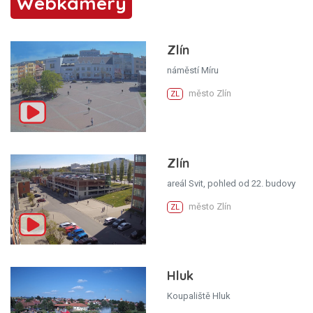
Webkamery
Zlín
náměstí Míru
město Zlín
ZL
Zlín
areál Svit, pohled od 22. budovy
město Zlín
ZL
Hluk
Koupaliště Hluk