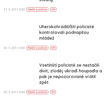
31. 5. 2011 0:00
Hasiči a policie
UH
Uherskohradišťští policisté
kontrolovali podnapilou
mládež
30. 5. 2011 0:00
Hasiči a policie
UH
Vsetínští policisté se nestačili
divit, zloděj ukradl houpadla a
pak je nepozorovaně vrátil
zpět
30. 5. 2011 0:00
Hasiči a policie
VS