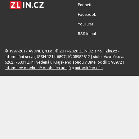
Partneři
Facebook
YouTube
RSS kanál
© 1997-2017 AVONET, s.r.o., © 2017-2026 ZLIN.CZ s.r.o. | Zlin.cz -
informační server, ISSN 1214-6897 | IČ 05982812 | sídlo: Vavrečkova
5262, 76001 Zlín | vedená u Krajského soudu v Brně, oddíl C 98972 |
informace o ochraně osobních údajů
a
autorského díla