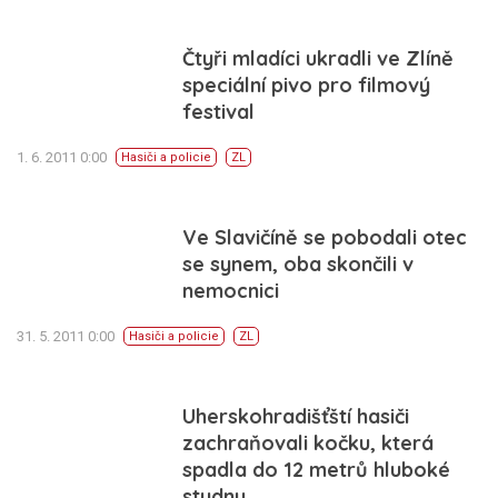
Čtyři mladíci ukradli ve Zlíně
speciální pivo pro filmový
festival
1. 6. 2011 0:00
Hasiči a policie
ZL
Ve Slavičíně se pobodali otec
se synem, oba skončili v
nemocnici
31. 5. 2011 0:00
Hasiči a policie
ZL
Uherskohradišťští hasiči
zachraňovali kočku, která
spadla do 12 metrů hluboké
studny