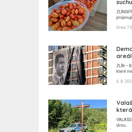
suchu
ZLÍNSKÝ 
projevuj
Dnes 7:
Demo
areál
ZLÍN – B
které m
6. 8. 20
Valaš
která
VALAŠSKO
dvou…