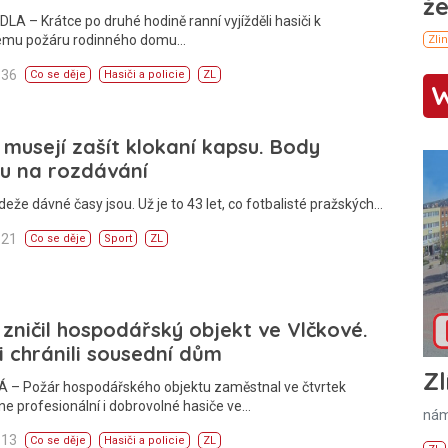
A – Krátce po druhé hodině ranní vyjížděli hasiči k
ému požáru rodinného domu…
:36
Co se děje
Hasiči a policie
ZL
 musejí zašít klokaní kapsu. Body
u na rozdávání
deže dávné časy jsou. Už je to 43 let, co fotbalisté pražských…
:21
Co se děje
Sport
ZL
zničil hospodářský objekt ve Vlčkové.
i chránili sousední dům
Zl
 – Požár hospodářského objektu zaměstnal ve čtvrtek
e profesionální i dobrovolné hasiče ve…
nám
:13
Co se děje
Hasiči a policie
ZL