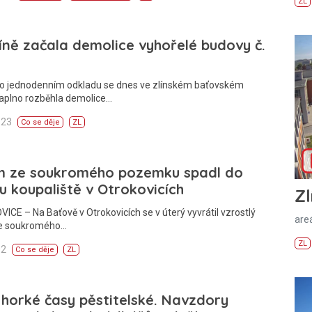
ZL
íně začala demolice vyhořelé budovy č.
Po jednodenním odkladu se dnes ve zlínském baťovském
naplno rozběhla demolice…
:23
Co se děje
ZL
m ze soukromého pozemku spadl do
u koupaliště v Otrokovicích
Zl
CE – Na Baťově v Otrokovicích se v úterý vyvrátil vzrostlý
areá
e soukromého…
ZL
02
Co se děje
ZL
 horké časy pěstitelské. Navzdory