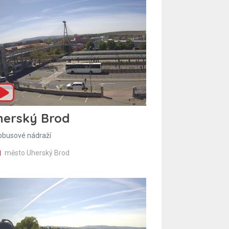
herský Brod
obusové nádraží
město Uherský Brod