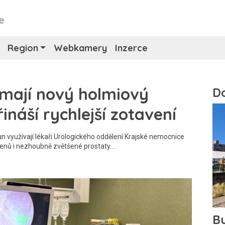
e
Region
Webkamery
Inzerce
mají nový holmiový
ináší rychlejší zotavení
un využívají lékaři Urologického oddělení Krajské nemocnice
enů i nezhoubně zvětšené prostaty.…