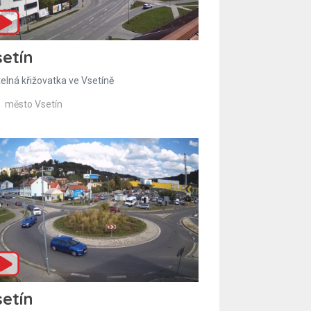
etín
telná křižovatka ve Vsetíně
město Vsetín
etín