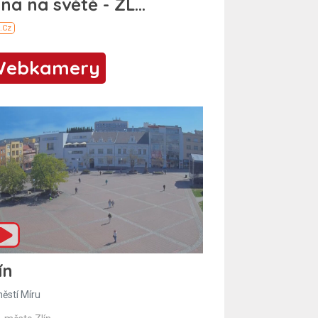
Webkamery
ín
ěstí Míru