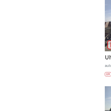
U
aut
UH