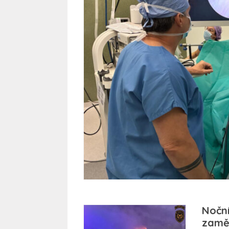
Nočn
zaměs