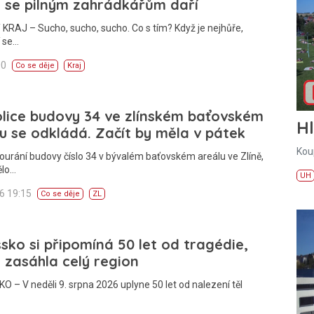
 se pilným zahrádkářům daří
KRAJ – Sucho, sucho, sucho. Co s tím? Když je nejhůře,
í se…
00
Co se děje
Kraj
lice budovy 34 ve zlínském baťovském
H
u se odkládá. Začít by měla v pátek
Kou
ourání budovy číslo 34 v bývalém baťovském areálu ve Zlíně,
ělo…
UH
26 19:15
Co se děje
ZL
sko si připomíná 50 let od tragédie,
 zasáhla celý region
 – V neděli 9. srpna 2026 uplyne 50 let od nalezení těl