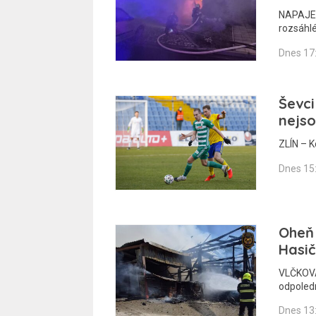
NAPAJEDL
rozsáhl
Dnes 17
Ševci
nejso
ZLÍN – K
Dnes 15
Oheň 
Hasič
VLČKOVÁ
odpoledn
Dnes 13