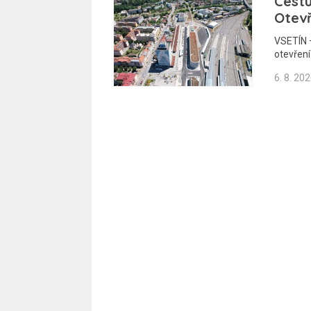
Cestu
Otev
VSETÍN –
otevřen
6. 8. 20