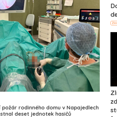
í požár rodinného domu v Napajedlech
tnal deset jednotek hasičů