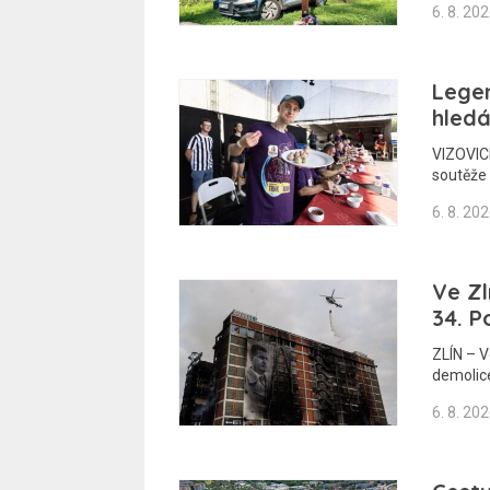
6. 8. 20
Legen
hledá
VIZOVICE
soutěže 
6. 8. 20
Ve Zl
34. P
ZLÍN – 
demolic
6. 8. 20