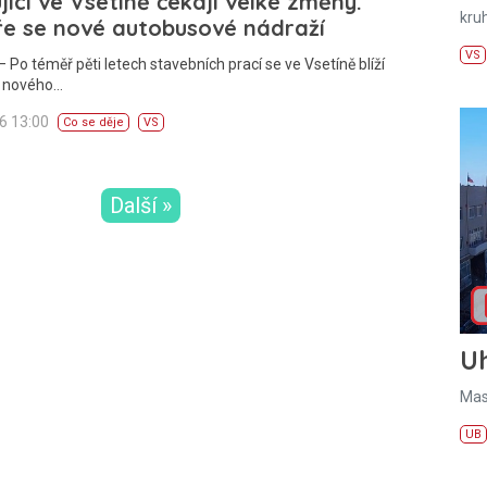
jící ve Vsetíně čekají velké změny.
kru
ře se nové autobusové nádraží
VS
 Po téměř pěti letech stavebních prací se ve Vsetíně blíží
í nového…
26 13:00
Co se děje
VS
Další »
U
Mas
UB