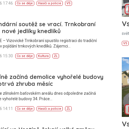
26 17:46
Co se děje
Hasiči a policie
VS
Vs
dární soutěž se vrací. Trnkobraní
 nové jedlíky knedlíků
svě
 – Vizovické Trnkobraní spustilo registraci do tradiční
VS
v pojídání trnkových knedlíků. Zájemci…
26 15:30
Co se děje
Kultura
ZL
íně začíná demolice vyhořelé budovy
otrvá zhruba měsíc
Ve zlínském baťovském areálu dnes odpoledne začíná
e vyhořelé budovy 34. Práce…
26 14:11
Co se děje
Hasiči a policie
ZL
Vs