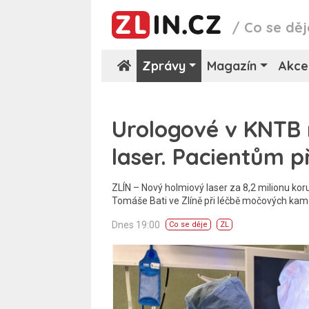
/
Co se děj
Zprávy
Magazín
Akce
Urologové v KNTB 
laser. Pacientům př
ZLÍN – Nový holmiový laser za 8,2 milionu kor
Tomáše Bati ve Zlíně při léčbě močových kam
Dnes 19:00
Co se děje
ZL