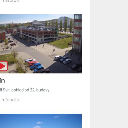
město Zlín
ín
l Svit, pohled od 22. budovy
město Zlín