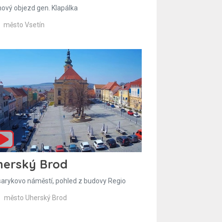
hový objezd gen. Klapálka
město Vsetín
herský Brod
arykovo náměstí, pohled z budovy Regio
město Uherský Brod