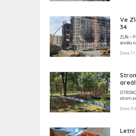
Ve Zl
34
ZLÍN – 
areálu 
Dnes 11
Stro
areál
OTROKOVI
strom z
Dnes 9:
Letní