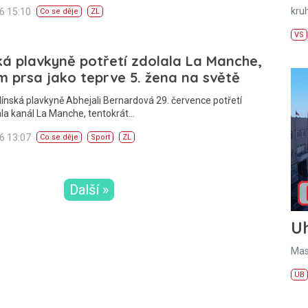
kru
26 15:10
Co se děje
ZL
VS
ká plavkyně potřetí zdolala La Manche,
m prsa jako teprve 5. žena na světě
línská plavkyně Abhejali Bernardová 29. července potřetí
la kanál La Manche, tentokrát…
26 13:07
Co se děje
Sport
ZL
Další »
U
Mas
UB