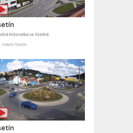
etín
telná křižovatka ve Vsetíně
město Vsetín
etín