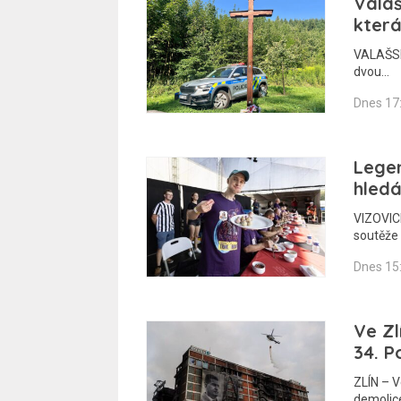
Valaš
která
VALAŠSKO
dvou…
Dnes 17
Legen
hledá
VIZOVICE
soutěže 
Dnes 15
Ve Zl
34. P
ZLÍN – 
demolic