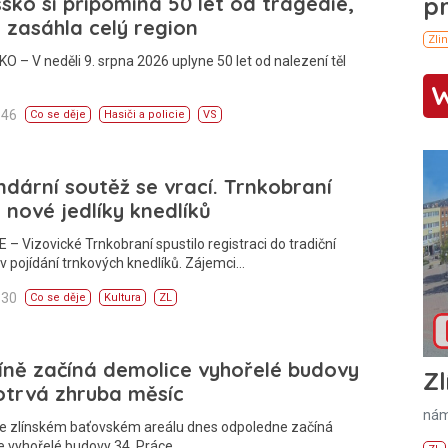
sko si připomíná 50 let od tragédie,
 zasáhla celý region
 – V neděli 9. srpna 2026 uplyne 50 let od nalezení těl
:46
Co se děje
Hasiči a policie
VS
dární soutěž se vrací. Trnkobraní
 nové jedlíky knedlíků
 – Vizovické Trnkobraní spustilo registraci do tradiční
v pojídání trnkových knedlíků. Zájemci…
:30
Co se děje
Kultura
ZL
íně začíná demolice vyhořelé budovy
Zl
otrvá zhruba měsíc
nám
Ve zlínském baťovském areálu dnes odpoledne začíná
e vyhořelé budovy 34. Práce…