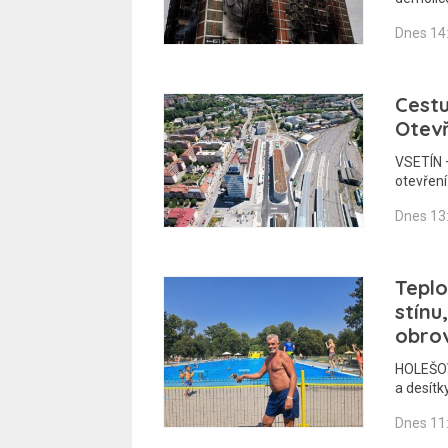
Dnes 14
Cestu
Otev
VSETÍN –
otevřen
Dnes 13
Teplo
stínu
obro
HOLEŠOV
a desítk
Dnes 11