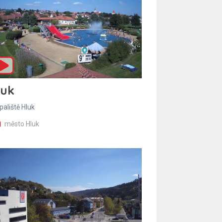
luk
paliště Hluk
město Hluk