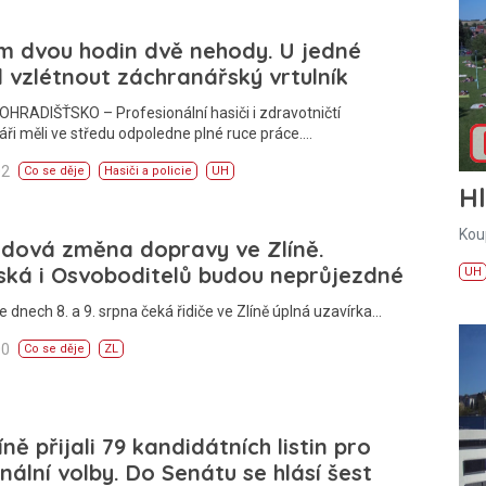
m dvou hodin dvě nehody. U jedné
 vzlétnout záchranářský vrtulník
HRADIŠŤSKO – Profesionální hasiči i zdravotničtí
ři měli ve středu odpoledne plné ruce práce.…
02
Co se děje
Hasiči a policie
UH
H
Kou
ndová změna dopravy ve Zlíně.
ská i Osvoboditelů budou neprůjezdné
UH
e dnech 8. a 9. srpna čeká řidiče ve Zlíně úplná uzavírka…
00
Co se děje
ZL
íně přijali 79 kandidátních listin pro
ální volby. Do Senátu se hlásí šest