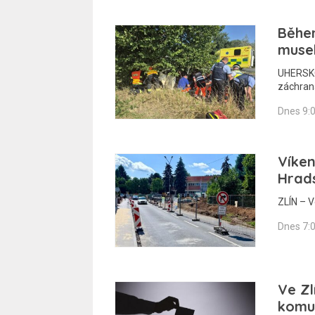
Běhe
musel
UHERSKO
záchraná
Dnes 9:
Víke
Hrad
ZLÍN – V
Dnes 7:
Ve Zl
komun