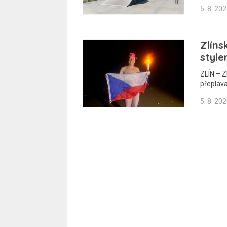
5. 8. 20
Zlíns
style
ZLÍN – Z
přeplava
5. 8. 20