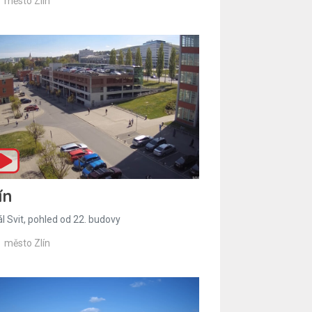
město Zlín
ín
l Svit, pohled od 22. budovy
město Zlín