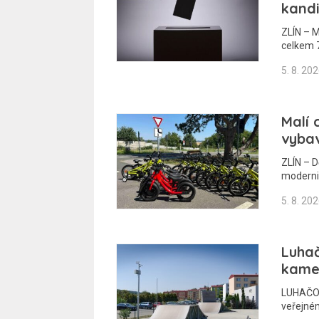
kand
ZLÍN – M
celkem 7
5. 8. 20
Malí 
vybav
ZLÍN – D
moderniz
5. 8. 20
Luhač
kamer
LUHAČOV
veřejném