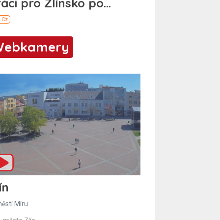
Webkamery
ín
ěstí Míru