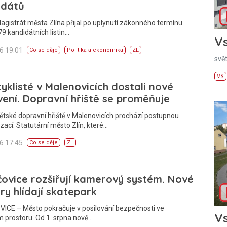
idátů
agistrát města Zlína přijal po uplynutí zákonného termínu
9 kandidátních listin…
Vs
26 19:01
Co se děje
Politika a ekonomika
ZL
svě
VS
cyklisté v Malenovicích dostali nové
ení. Dopravní hřiště se proměňuje
ětské dopravní hřiště v Malenovicích prochází postupnou
ací. Statutární město Zlín, které…
26 17:45
Co se děje
ZL
ovice rozšiřují kamerový systém. Nové
y hlídají skatepark
ICE – Město pokračuje v posilování bezpečnosti ve
Vs
 prostoru. Od 1. srpna nově…