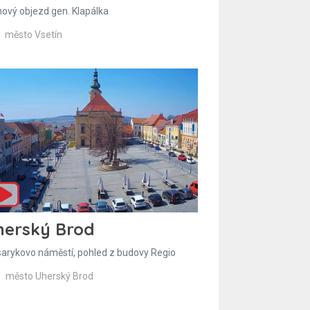
hový objezd gen. Klapálka
město Vsetín
herský Brod
arykovo náměstí, pohled z budovy Regio
město Uherský Brod