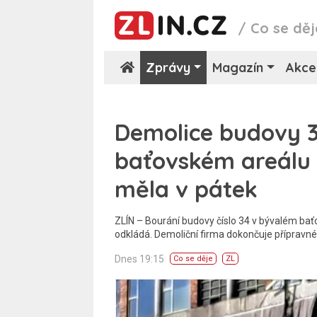
/
Co se děj
Zprávy
Magazín
Akce
Demolice budovy 3
baťovském areálu 
měla v pátek
ZLÍN – Bourání budovy číslo 34 v bývalém baťo
odkládá. Demoliční firma dokončuje přípravné
Dnes 19:15
Co se děje
ZL