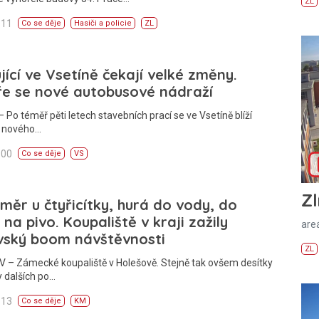
ZL
:11
Co se děje
Hasiči a policie
ZL
jící ve Vsetíně čekají velké změny.
ře se nové autobusové nádraží
 Po téměř pěti letech stavebních prací se ve Vsetíně blíží
í nového…
:00
Co se děje
VS
Zl
měr u čtyřicítky, hurá do vody, do
, na pivo. Koupaliště v kraji zažily
areá
vský boom návštěvnosti
ZL
 – Zámecké koupaliště v Holešově. Stejně tak ovšem desítky
y dalších po…
:13
Co se děje
KM