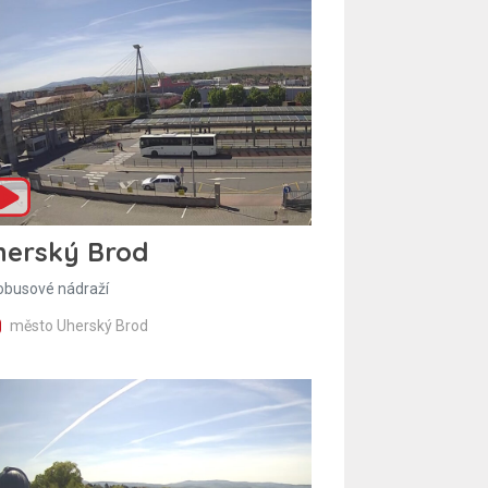
herský Brod
obusové nádraží
město Uherský Brod