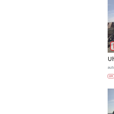
U
aut
UH