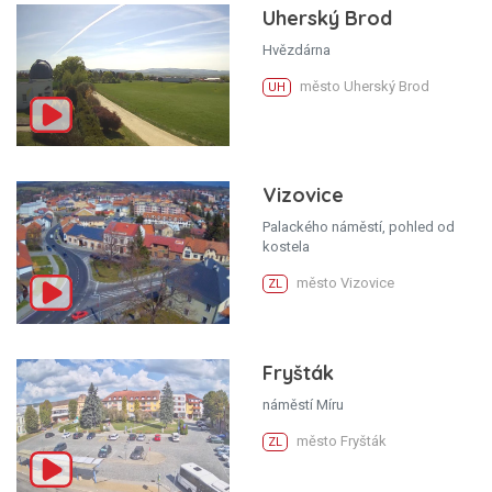
Uherský Brod
Hvězdárna
město Uherský Brod
UH
Vizovice
Palackého náměstí, pohled od
kostela
město Vizovice
ZL
Fryšták
náměstí Míru
město Fryšták
ZL