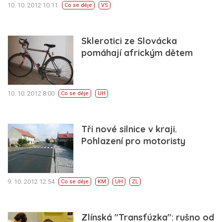
10. 10. 2012 10:11
Co se děje
VS
Sklerotici ze Slovácka
pomáhají africkým dětem
10. 10. 2012 8:00
Co se děje
UH
Tři nové silnice v kraji.
Pohlazení pro motoristy
9. 10. 2012 12:54
Co se děje
KM
UH
ZL
Zlínská "Transfúzka": rušno od