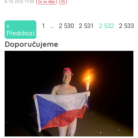
8. 10. 2012 17:09
Co se děje
VS
«
1
…
2 530
2 531
2 532
2 533
Předchozí