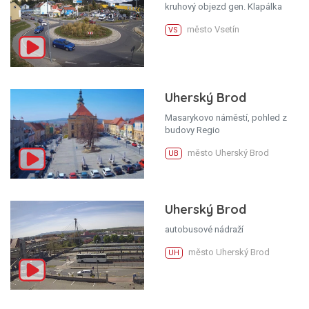
kruhový objezd gen. Klapálka
město Vsetín
VS
Uherský Brod
Masarykovo náměstí, pohled z
budovy Regio
město Uherský Brod
UB
Uherský Brod
autobusové nádraží
město Uherský Brod
UH