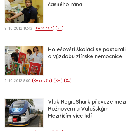
časného rána
9. 10. 2012 10:43
Co se děje
ZL
Holešovští školáci se postarali
o výzdobu zlínské nemocnice
9. 10. 2012 8:00
Co se děje
KM
ZL
Vlak RegioShark převeze mezi
Rožnovem a Valašským
Meziříčím více lidí