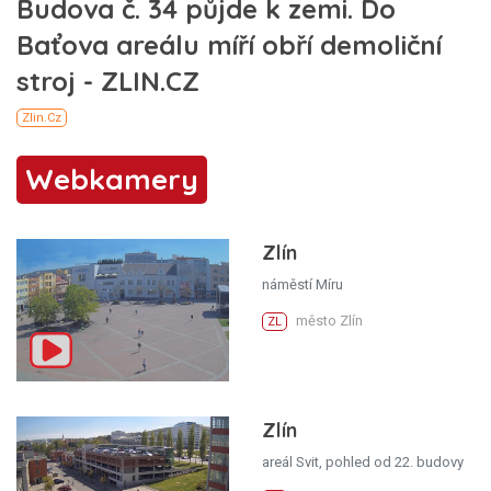
Webkamery
Zlín
náměstí Míru
město Zlín
ZL
Zlín
areál Svit, pohled od 22. budovy