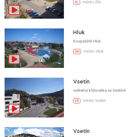
město Zlín
ZL
Hluk
Koupaliště Hluk
město Hluk
UH
Vsetín
světelná křižovatka ve Vsetíně
město Vsetín
VS
Vsetín