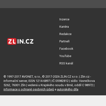
Inzerce
Kariéra
Redakce
Partneři
Facebook
YouTube
RSS kanál
© 1997-2017 AVONET, s.r.o., © 2017-2026 ZLIN.CZ s.r.o. | Zlin.cz -
informační server, ISSN 1214-6897 | IČ 05982812 | sídlo: Vavrečkova
5262, 76001 Zlín | vedená u Krajského soudu v Brně, oddíl C 98972 |
informace o ochraně osobních údajů
a
autorského díla