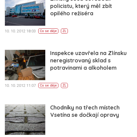
policistu, který měl zbít
opilého režiséra
10. 10. 2012 18:03
Co se děje
ZL
Inspekce uzavřela na Zlínsku
neregistrovaný sklad s
potravinami a alkoholem
10. 10. 2012 11:07
Co se děje
ZL
Chodníky na třech místech
Vsetína se dočkají opravy