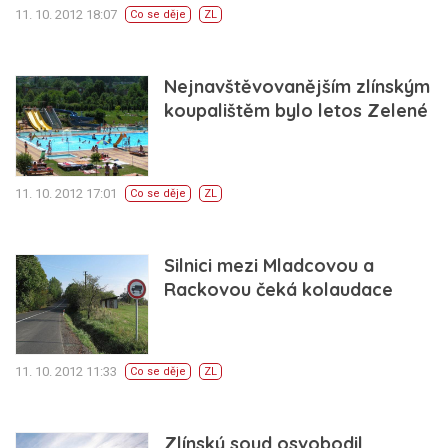
11. 10. 2012 18:07
Co se děje
ZL
Nejnavštěvovanějším zlínským
koupalištěm bylo letos Zelené
11. 10. 2012 17:01
Co se děje
ZL
Silnici mezi Mladcovou a
Rackovou čeká kolaudace
11. 10. 2012 11:33
Co se děje
ZL
Zlínský soud osvobodil