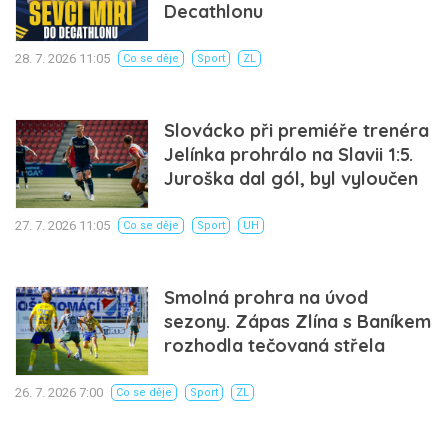
Decathlonu
28. 7. 2026 11:05
Co se děje
Sport
ZL
Slovácko při premiéře trenéra
Jelínka prohrálo na Slavii 1:5.
Juroška dal gól, byl vyloučen
27. 7. 2026 11:05
Co se děje
Sport
UH
Smolná prohra na úvod
sezony. Zápas Zlína s Baníkem
rozhodla tečovaná střela
26. 7. 2026 7:00
Co se děje
Sport
ZL