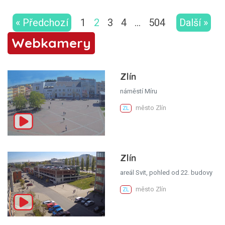
« Předchozí
1
2
3
4
…
504
Další »
Webkamery
Zlín
náměstí Míru
město Zlín
ZL
Zlín
areál Svit, pohled od 22. budovy
město Zlín
ZL