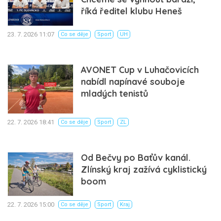
říká ředitel klubu Heneš
23. 7. 2026 11:07
Co se děje
Sport
UH
AVONET Cup v Luhačovicích
nabídl napínavé souboje
mladých tenistů
22. 7. 2026 18:41
Co se děje
Sport
ZL
Od Bečvy po Baťův kanál.
Zlínský kraj zažívá cyklistický
boom
22. 7. 2026 15:00
Co se děje
Sport
Kraj