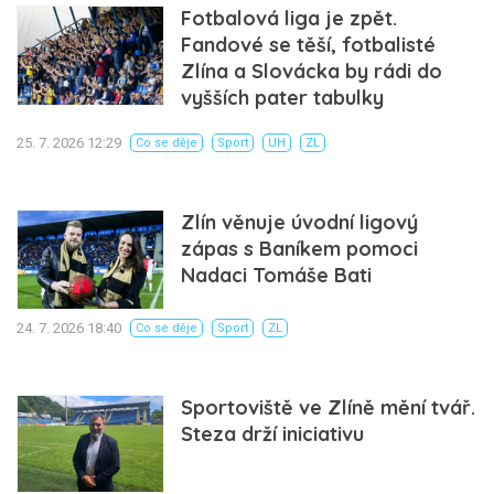
Fotbalová liga je zpět.
Fandové se těší, fotbalisté
Zlína a Slovácka by rádi do
vyšších pater tabulky
25. 7. 2026 12:29
Co se děje
Sport
UH
ZL
Zlín věnuje úvodní ligový
zápas s Baníkem pomoci
Nadaci Tomáše Bati
24. 7. 2026 18:40
Co se děje
Sport
ZL
Sportoviště ve Zlíně mění tvář.
Steza drží iniciativu