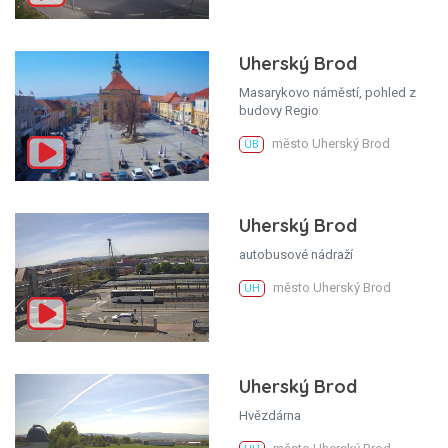
Uherský Brod
Masarykovo náměstí, pohled z
budovy Regio
město Uherský Brod
UB
Uherský Brod
autobusové nádraží
město Uherský Brod
UH
Uherský Brod
Hvězdárna