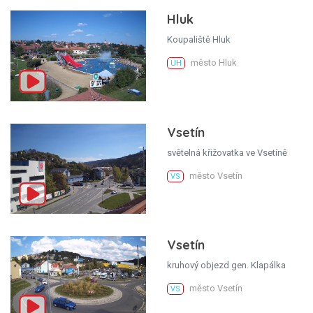
Hluk
Koupaliště Hluk
město Hluk
UH
Vsetín
světelná křižovatka ve Vsetíně
město Vsetín
VS
Vsetín
kruhový objezd gen. Klapálka
město Vsetín
VS