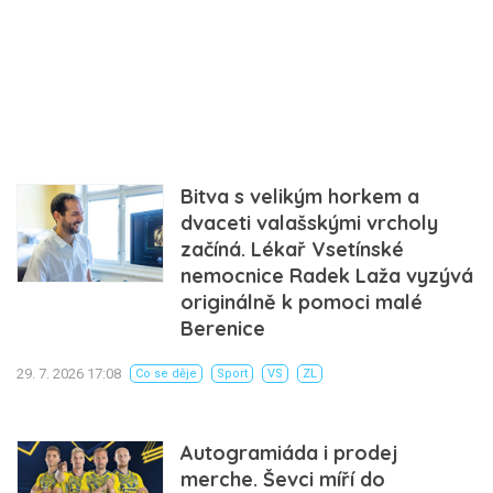
Bitva s velikým horkem a
dvaceti valašskými vrcholy
začíná. Lékař Vsetínské
nemocnice Radek Laža vyzývá
originálně k pomoci malé
Berenice
29. 7. 2026 17:08
Co se děje
Sport
VS
ZL
Autogramiáda i prodej
merche. Ševci míří do