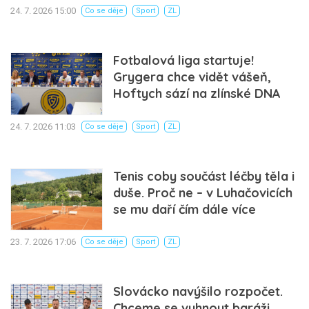
24. 7. 2026 15:00
Co se děje
Sport
ZL
Fotbalová liga startuje!
Grygera chce vidět vášeň,
Hoftych sází na zlínské DNA
24. 7. 2026 11:03
Co se děje
Sport
ZL
Tenis coby součást léčby těla i
duše. Proč ne – v Luhačovicích
se mu daří čím dále více
23. 7. 2026 17:06
Co se děje
Sport
ZL
Slovácko navýšilo rozpočet.
Chceme se vyhnout baráži,