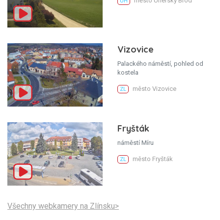
město Uherský Brod
UH
Vizovice
Palackého náměstí, pohled od
kostela
město Vizovice
ZL
Fryšták
náměstí Míru
město Fryšták
ZL
Všechny webkamery na Zlínsku>