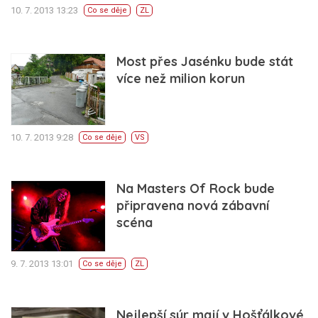
10. 7. 2013 13:23
Co se děje
ZL
Most přes Jasénku bude stát
více než milion korun
10. 7. 2013 9:28
Co se děje
VS
Na Masters Of Rock bude
připravena nová zábavní
scéna
9. 7. 2013 13:01
Co se děje
ZL
Nejlepší sýr mají v Hošťálkové