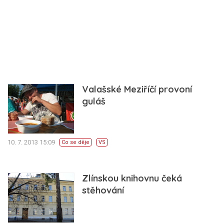
Valašské Meziříčí provoní
guláš
10. 7. 2013 15:09
Co se děje
VS
Zlínskou knihovnu čeká
stěhování