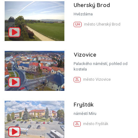
Uherský Brod
Hvězdárna
město Uherský Brod
UH
Vizovice
Palackého náměstí, pohled od
kostela
město Vizovice
ZL
Fryšták
náměstí Míru
město Fryšták
ZL