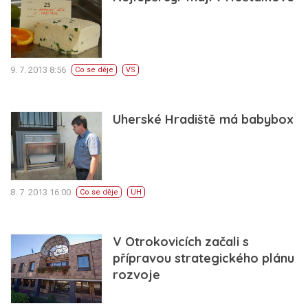
9. 7. 2013 8:56
Co se děje
VS
Uherské Hradiště má babybox
8. 7. 2013 16:00
Co se děje
UH
V Otrokovicích začali s
přípravou strategického plánu
rozvoje