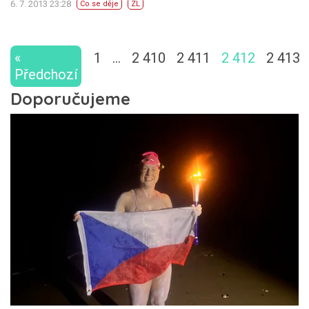
6. 7. 2013 23:28
Co se děje
ZL
«
1
…
2 410
2 411
2 412
2 413
Předchozí