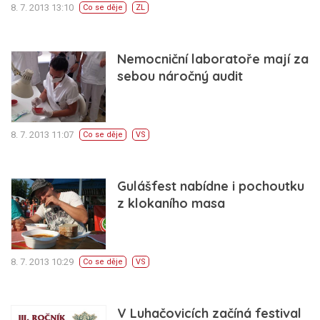
8. 7. 2013 13:10
Co se děje
ZL
Nemocniční laboratoře mají za
sebou náročný audit
8. 7. 2013 11:07
Co se děje
VS
Gulášfest nabídne i pochoutku
z klokaního masa
8. 7. 2013 10:29
Co se děje
VS
V Luhačovicích začíná festival