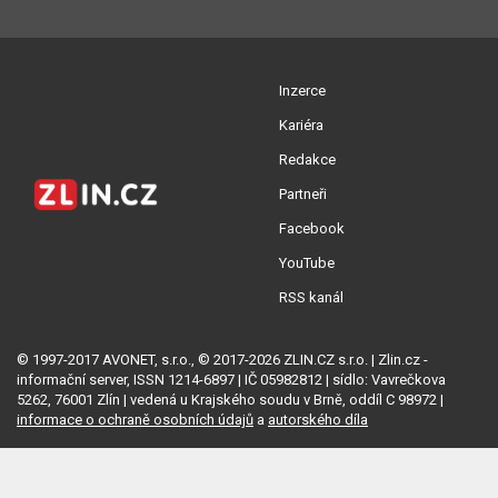
Inzerce
Kariéra
Redakce
Partneři
Facebook
YouTube
RSS kanál
© 1997-2017 AVONET, s.r.o., © 2017-2026 ZLIN.CZ s.r.o. | Zlin.cz -
informační server, ISSN 1214-6897 | IČ 05982812 | sídlo: Vavrečkova
5262, 76001 Zlín | vedená u Krajského soudu v Brně, oddíl C 98972 |
informace o ochraně osobních údajů
a
autorského díla