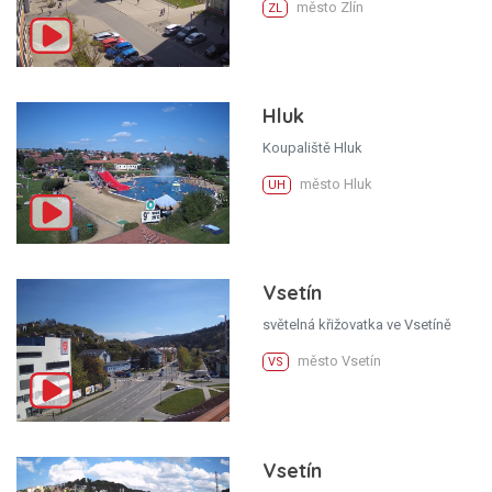
město Zlín
ZL
Hluk
Koupaliště Hluk
město Hluk
UH
Vsetín
světelná křižovatka ve Vsetíně
město Vsetín
VS
Vsetín