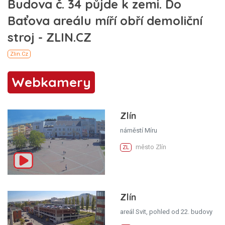
Webkamery
Zlín
náměstí Míru
město Zlín
ZL
Zlín
areál Svit, pohled od 22. budovy