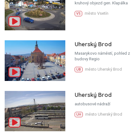
kruhový objezd gen. Klapálka
město Vsetín
VS
Uherský Brod
Masarykovo náměstí, pohled z
budovy Regio
město Uherský Brod
UB
Uherský Brod
autobusové nádraží
město Uherský Brod
UH