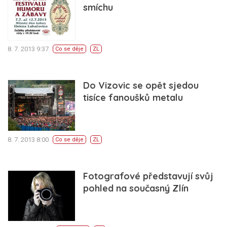
smíchu
8. 7. 2013 9:37
Co se děje
ZL
Do Vizovic se opět sjedou
tisíce fanoušků metalu
8. 7. 2013 8:00
Co se děje
ZL
Fotografové představují svůj
pohled na současný Zlín