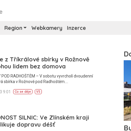
e
Region
Webkamery
Inzerce
e z Tříkrálové sbírky v Rožnově
hou lidem bez domova
POD RADHOŠTĚM – V sobotu vyvrcholí dvoudenní
ová sbírka v Rožnově pod Radhoštěm.…
13 9:01
Co se děje
VS
NOST SILNIC: Ve Zlínském kraji
ikuje dopravu déšť