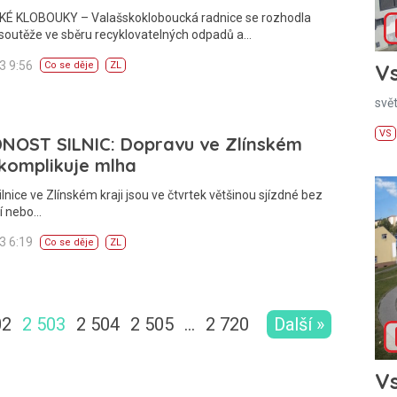
É KLOBOUKY – Valašskokloboucká radnice se rozhodla
 soutěže ve sběru recyklovatelných odpadů a…
13 9:56
Vs
Co se děje
ZL
svě
VS
DNOST SILNIC: Dopravu ve Zlínském
 komplikuje mlha
ilnice ve Zlínském kraji jsou ve čtvrtek většinou sjízdné bez
í nebo…
13 6:19
Co se děje
ZL
02
2 503
2 504
2 505
…
2 720
Další »
Vs