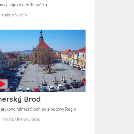
hový objezd gen. Klapálka
město Vsetín
herský Brod
arykovo náměstí, pohled z budovy Regio
město Uherský Brod