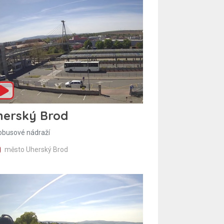
herský Brod
obusové nádraží
město Uherský Brod