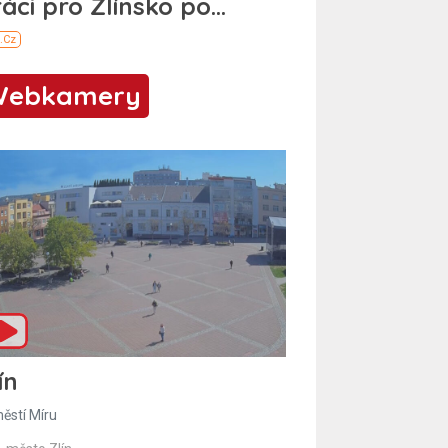
Webkamery
ín
ěstí Míru