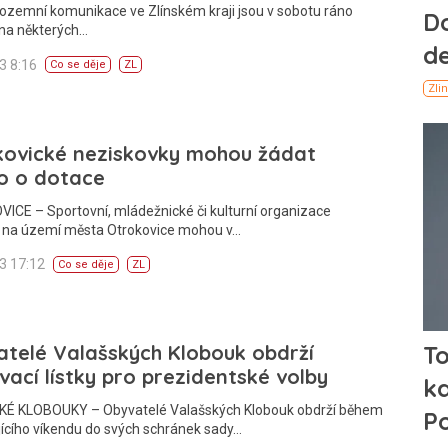
ozemní komunikace ve Zlínském kraji jsou v sobotu ráno
 na některých…
13 8:16
Co se děje
ZL
kovické neziskovky mohou žádat
o o dotace
CE – Sportovní, mládežnické či kulturní organizace
í na území města Otrokovice mohou v…
13 17:12
Co se děje
ZL
telé Valašských Klobouk obdrží
vací lístky pro prezidentské volby
É KLOBOUKY – Obyvatelé Valašských Klobouk obdrží během
ícího víkendu do svých schránek sady…