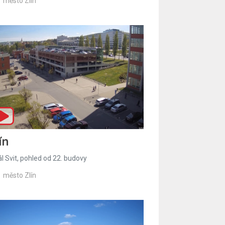
město Zlín
ín
l Svit, pohled od 22. budovy
město Zlín