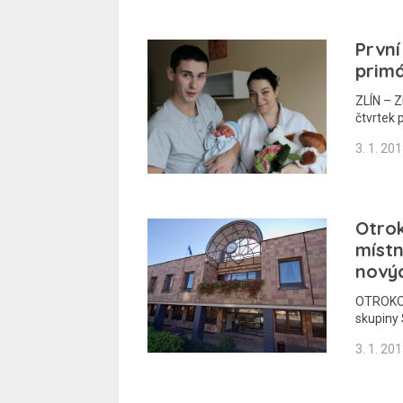
První
primá
ZLÍN – Z
čtvrtek 
3. 1. 20
Otrok
místn
nový
OTROKOV
skupiny 
3. 1. 20