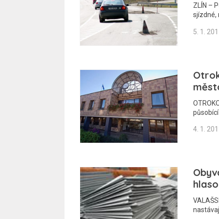
ZLÍN – P
sjízdné,
5. 1. 20
Otro
měst
OTROKOVI
působíc
4. 1. 20
Obyva
hlaso
VALAŠSK
nastávaj