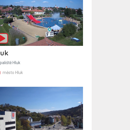
luk
paliště Hluk
město Hluk