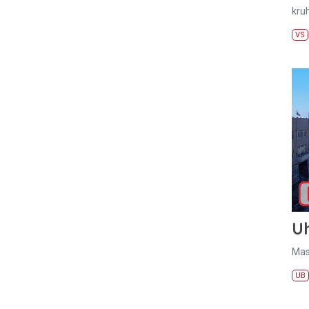
kru
VS
U
Mas
UB