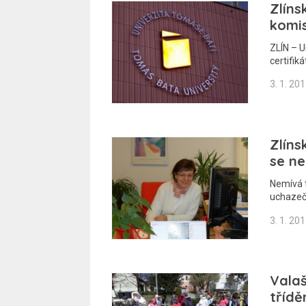
Zlíns
komis
ZLÍN – U
certifik
3. 1. 20
Zlíns
se n
Nemívá t
uchazeč
3. 1. 20
Valaš
třídě