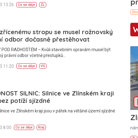
13 13:26
Co se děje
ZL
 zřícenému stropu se musel rožnovský
ní odbor dočasně přestěhovat
POD RADHOŠTĚM – Kvůli stavebním opravám musel být
ký právní odbor včetně přestupků…
13 11:20
Co se děje
VS
NOST SILNIC: Silnice ve Zlínském kraji
bez potíží sjízdné
ilnice ve Zlínském kraji jsou v pátek na většině území sjízdné
Zl
13 8:00
nám
Co se děje
Kraj