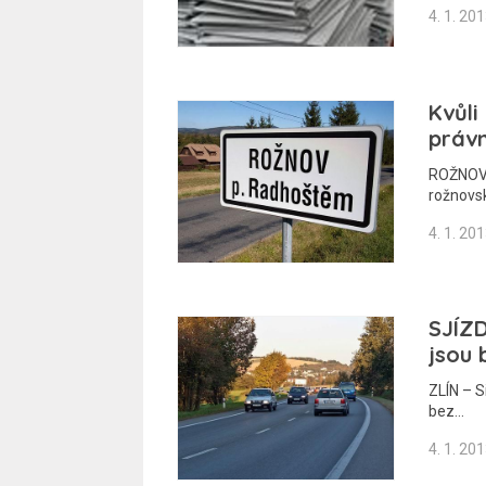
4. 1. 20
Kvůli
práv
ROŽNOV 
rožnovs
4. 1. 20
SJÍZD
jsou 
ZLÍN – S
bez…
4. 1. 20