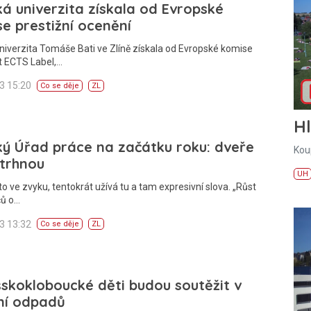
ká univerzita získala od Evropské
e prestižní ocenění
niverzita Tomáše Bati ve Zlíně získala od Evropské komise
át ECTS Label,…
13 15:20
Co se děje
ZL
H
ký Úřad práce na začátku roku: dveře
Kou
etrhnou
UH
o ve zvyku, tentokrát užívá tu a tam expresivní slova. „Růst
ů o…
13 13:32
Co se děje
ZL
skokloboucké děti budou soutěžit v
ní odpadů