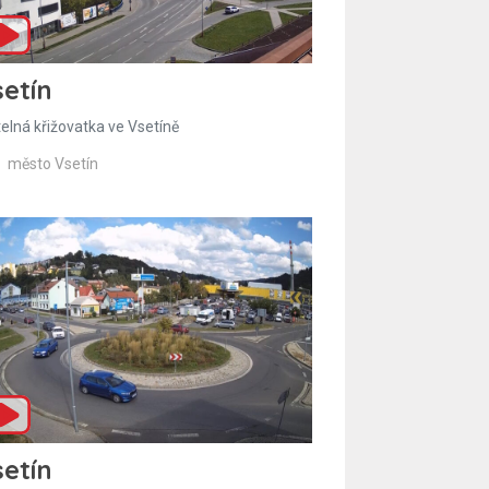
etín
telná křižovatka ve Vsetíně
město Vsetín
etín