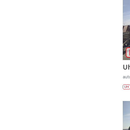
U
aut
UH