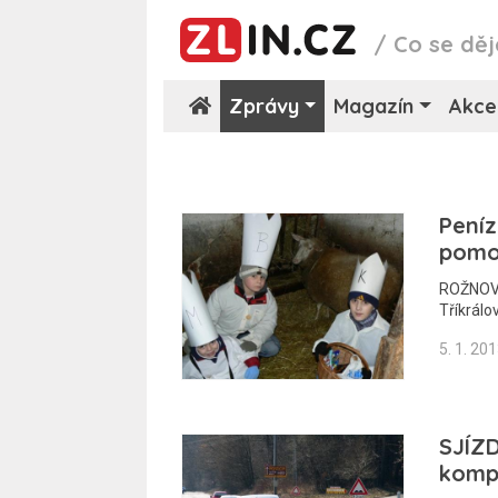
/
Co se děj
Zprávy
Magazín
Akce
Peníz
pomo
ROŽNOV 
Tříkrál
5. 1. 20
SJÍZD
kompl