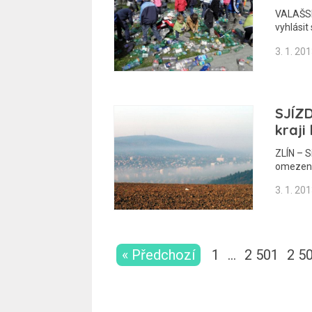
VALAŠSK
vyhlásit
3. 1. 20
SJÍZ
kraji
ZLÍN – S
omezen
3. 1. 20
« Předchozí
1
…
2 501
2 5