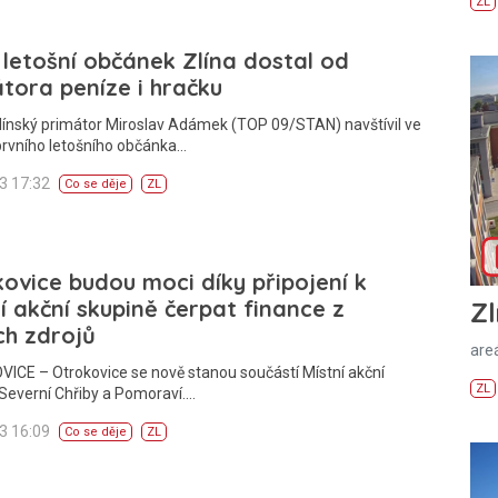
ZL
 letošní občánek Zlína dostal od
tora peníze i hračku
línský primátor Miroslav Adámek (TOP 09/STAN) navštívil ve
prvního letošního občánka…
13 17:32
Co se děje
ZL
ovice budou moci díky připojení k
í akční skupině čerpat finance z
Zl
ch zdrojů
areá
ICE – Otrokovice se nově stanou součástí Místní akční
ZL
Severní Chřiby a Pomoraví.…
13 16:09
Co se děje
ZL