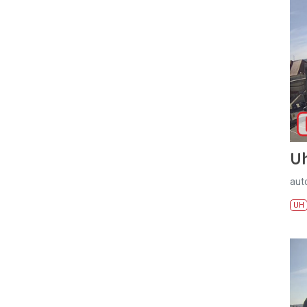
U
aut
UH