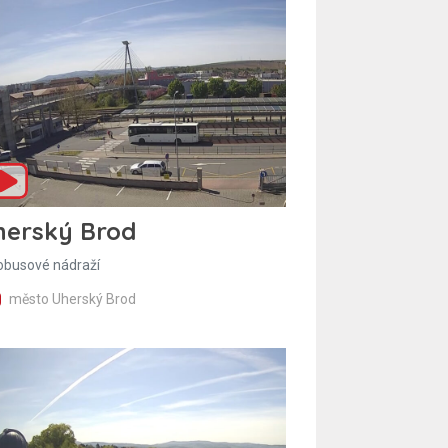
herský Brod
obusové nádraží
město Uherský Brod