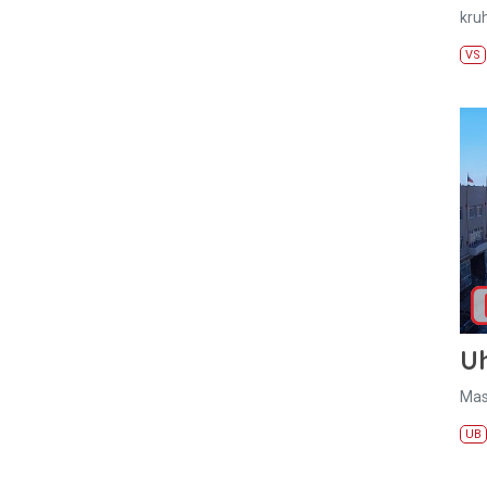
kru
VS
U
Mas
UB