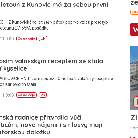
letoun z Kunovic má za sebou první
 – Z Kunovického letiště v pátek poprvé vzlétl prototyp
letounu EV-55M, posádku…
011 0:00
Co se děje
UH
pším valašským receptem se stala
í kyselice
ARLOVICE – Vítězem soutěže O nejlepší valašský recept se
ch Karlovicích stala…
011 0:00
Co se děje
VS
Zl
nská radnice přitvrdila vůči
tičům, nové nájemní smlouvy mají
nám
utorskou doložku