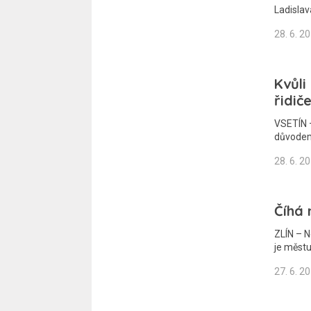
Ladisla
28. 6. 2
Kvůli
řidič
VSETÍN –
důvodem
28. 6. 2
Číhá 
ZLÍN – N
je městu
27. 6. 2