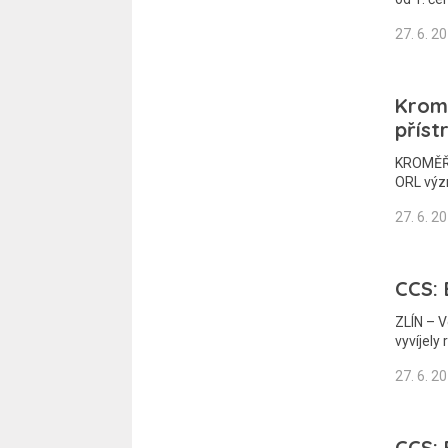
27. 6. 2
Kromě
příst
KROMĚŘÍ
ORL význ
27. 6. 2
CCS: 
ZLÍN – 
vyvíjely 
27. 6. 2
CCS: 