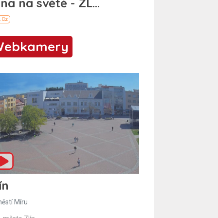
Webkamery
ín
ěstí Míru