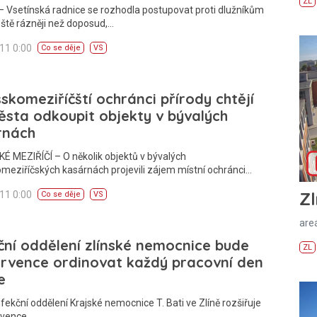
ZL
 Vsetínská radnice se rozhodla postupovat proti dlužníkům
ště rázněji než doposud,…
011 0:00
Co se děje
VS
skomeziříčští ochránci přírody chtějí
sta odkoupit objekty v bývalých
rnách
 MEZIŘÍČÍ – O několik objektů v bývalých
meziříčských kasárnách projevili zájem místní ochránci…
Zl
011 0:00
Co se děje
VS
areá
ční oddělení zlínské nemocnice bude
ZL
ervence ordinovat každý pracovní den
e
nfekční oddělení Krajské nemocnice T. Bati ve Zlíně rozšiřuje
ervence…