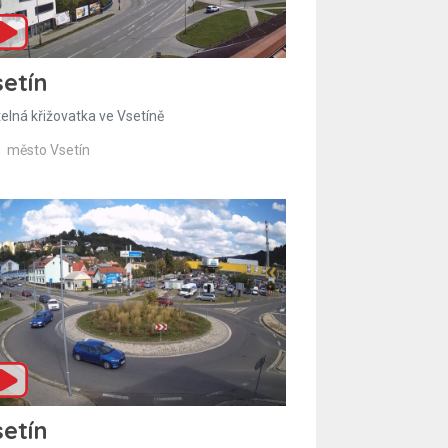
etín
telná křižovatka ve Vsetíně
město Vsetín
etín