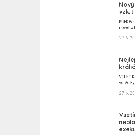
Nový 
vzlet
KUNOVICE
nového 
27. 6. 2
Nejle
králič
VELKÉ K
ve Velký
27. 6. 2
Vsetí
nepla
exek