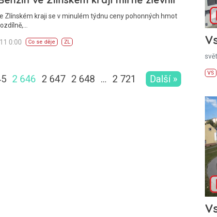
Ve Zlínském kraji se v minulém týdnu ceny pohonných hmot
rozdílně,…
Vs
011 0:00
Co se děje
ZL
svě
VS
45
2 646
2 647
2 648
…
2 721
Další »
Vs