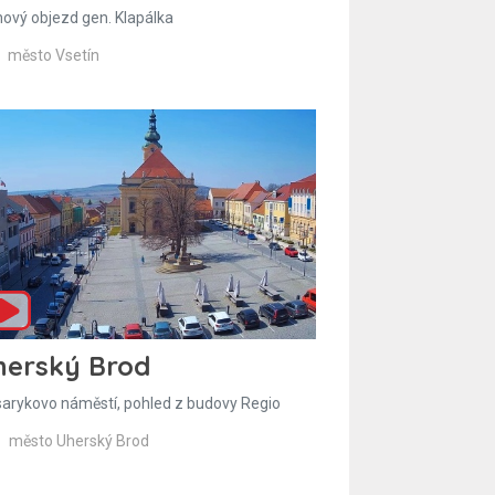
hový objezd gen. Klapálka
město Vsetín
herský Brod
arykovo náměstí, pohled z budovy Regio
město Uherský Brod