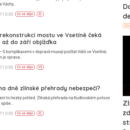
va Váchy…
011 0:00
Co se děje
ZL
 rekonstrukci mostu ve Vsetíně čeká
e až do září objížďka
 S komplikacemi v dopravě musejí počítat řidiči ve Vsetíně,
 je oprava…
011 0:00
Co se děje
VS
na dně zlínské přehrady nebezpečí?
ení to hezký pohled. Zlínská přehrada na Kudlovském potoce
 spíše…
011 0:00
Co se děje
ZL