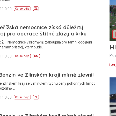
011 0:00
Co se děje
ZL
řížská nemocnice získá důležitý
roj pro operace štítné žlázy a krku
Ž – Nemocnice v kroměříži zakoupila pro tamní oddělení
H
amný přístroj, který bude…
Kou
011 0:00
Co se děje
KM
UH
Benzin ve Zlínském kraji mírně zlevnil
Ve Zlínském kraji se v minulém týdnu ceny pohonných hmot
rozdílně,…
011 0:00
Co se děje
ZL
Benzin ve Zlínském kraji mírně zlevnil