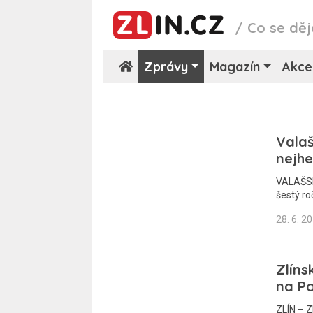
/
Co se děj
Zprávy
Magazín
Akce
Valaš
nejhe
VALAŠSKÉ
šestý ro
28. 6. 2
Zlíns
na Po
ZLÍN – Z