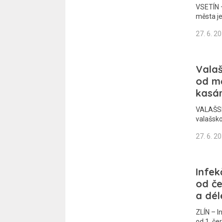
VSETÍN –
města je
27. 6. 2
Valaš
od mě
kasá
VALAŠSKÉ
valašsko
27. 6. 2
Infek
od č
a dél
ZLÍN – I
od 1. č