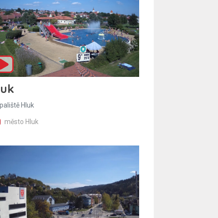
luk
paliště Hluk
město Hluk