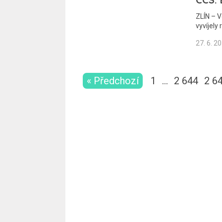
ZLÍN – 
vyvíjely 
27. 6. 2
« Předchozí
1
…
2 644
2 6