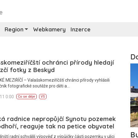
e
Region
Webkamery
Inzerce
skomeziříčští ochránci přírody hledají
zčí fotky z Beskyd
 MEZIŘÍČÍ – Valašskomeziříčští chránci přírody vyhlásili
čník fotografické soutěže pro děti a…
011 0:00
Co se děje
VS
ká radnice nepropůjčí Synotu pozemek
dhoří, reaguje tak na petice obyvatel
línští radní schválili výpověď z výpůjčky části pozemku v ulici