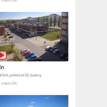
město Zlín
ín
l Svit, pohled od 22. budovy
město Zlín