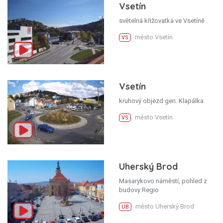
Vsetín
světelná křižovatka ve Vsetíně
město Vsetín
VS
Vsetín
kruhový objezd gen. Klapálka
město Vsetín
VS
Uherský Brod
Masarykovo náměstí, pohled z
budovy Regio
město Uherský Brod
UB