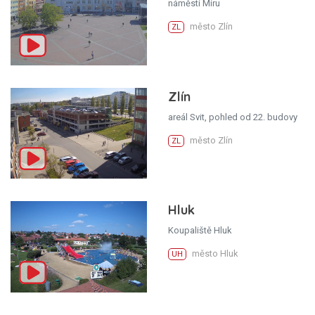
náměstí Míru
město Zlín
ZL
Zlín
areál Svit, pohled od 22. budovy
město Zlín
ZL
Hluk
Koupaliště Hluk
město Hluk
UH