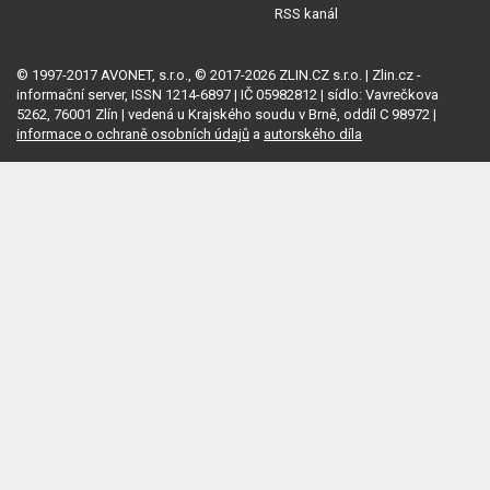
RSS kanál
© 1997-2017 AVONET, s.r.o., © 2017-2026 ZLIN.CZ s.r.o. | Zlin.cz -
informační server, ISSN 1214-6897 | IČ 05982812 | sídlo: Vavrečkova
5262, 76001 Zlín | vedená u Krajského soudu v Brně, oddíl C 98972 |
informace o ochraně osobních údajů
a
autorského díla