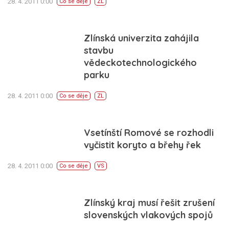
28. 4. 2011 0:00
Co se děje
ZL
Zlínská univerzita zahájila
stavbu
vědeckotechnologického
parku
28. 4. 2011 0:00
Co se děje
ZL
Vsetínští Romové se rozhodli
vyčistit koryto a břehy řek
28. 4. 2011 0:00
Co se děje
VS
Zlínský kraj musí řešit zrušení
slovenských vlakových spojů