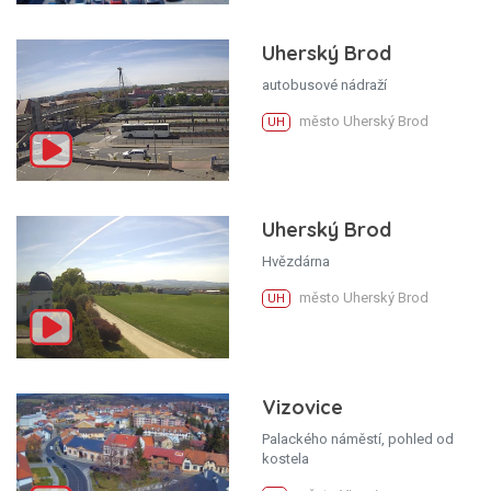
Uherský Brod
autobusové nádraží
město Uherský Brod
UH
Uherský Brod
Hvězdárna
město Uherský Brod
UH
Vizovice
Palackého náměstí, pohled od
kostela