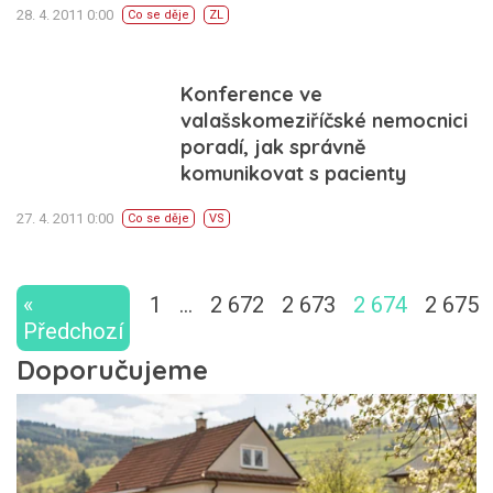
28. 4. 2011 0:00
Co se děje
ZL
Konference ve
valašskomeziříčské nemocnici
poradí, jak správně
komunikovat s pacienty
27. 4. 2011 0:00
Co se děje
VS
«
1
…
2 672
2 673
2 674
2 675
Předchozí