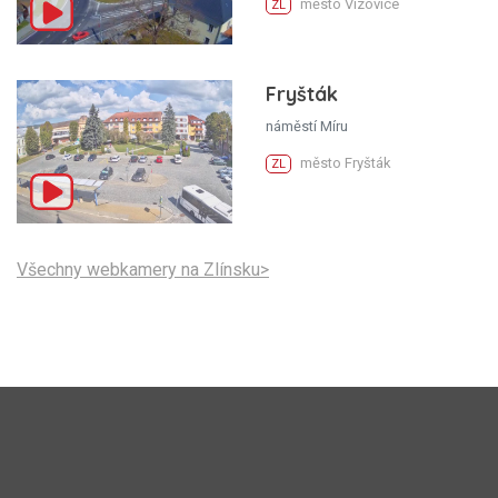
město Vizovice
ZL
Fryšták
náměstí Míru
město Fryšták
ZL
Všechny webkamery na Zlínsku>