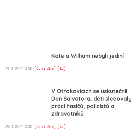
Kate a William nebyli jediní
29. 4. 2011 0:00
Co se děje
ZL
V Otrokovicích se uskutečnil
Den Salvatora, děti sledovaly
práci hasičů, policistů a
zdravotníků
29. 4. 2011 0:00
Co se děje
ZL