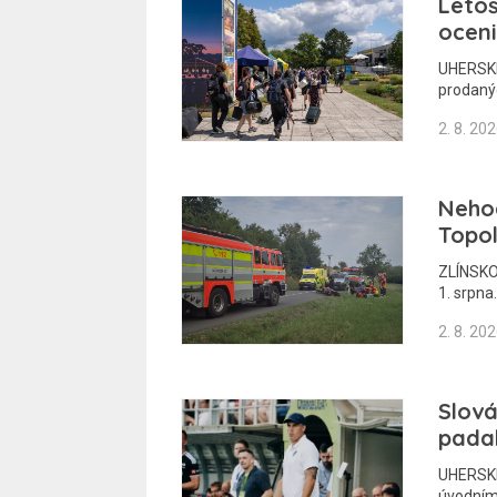
Letoš
oceni
UHERSKÉ
prodanýc
2. 8. 20
Nehod
Topol
ZLÍNSKO 
1. srpna
2. 8. 20
Slová
pada
UHERSKÉ
úvodním