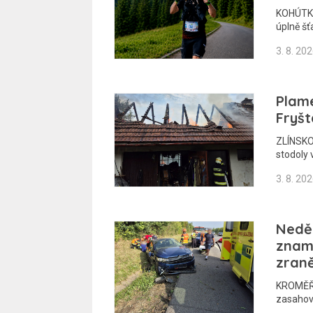
KOHÚTKA 
úplně šť
3. 8. 20
Plame
Fryšt
ZLÍNSKO 
stodoly 
3. 8. 20
Nedě
zname
zran
KROMĚŘÍŽ
zasahov