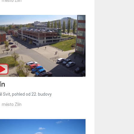
město Zlín
ín
l Svit, pohled od 22. budovy
město Zlín