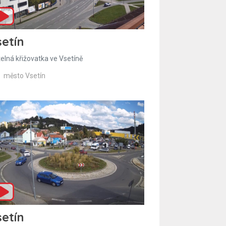
etín
telná křižovatka ve Vsetíně
město Vsetín
etín