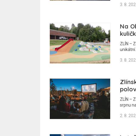
3. 8. 20
Na Ob
kulič
ZLÍN – Z
unikátní
3. 8. 20
Zlíns
polov
ZLÍN – Z
srpnu n
2. 8. 20