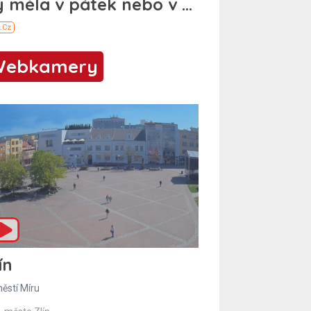
Webkamery
ín
ěstí Míru