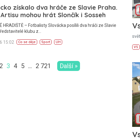
cko získalo dva hráče ze Slavie Praha.
 Artisu mohou hrát Slončík i Sosseh
Vs
HRADIŠTĚ – Fotbalisty Slovácka posílili dva hráči ze Slavie
ředstavitelé klubu z…
svě
26 15:02
Co se děje
Sport
UH
VS
2
3
4
5
…
2 721
Další »
Vs