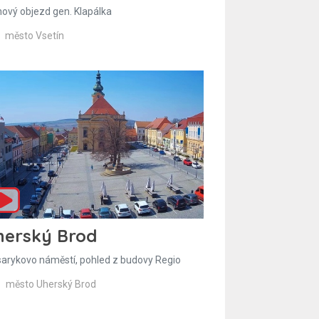
hový objezd gen. Klapálka
město Vsetín
herský Brod
arykovo náměstí, pohled z budovy Regio
město Uherský Brod