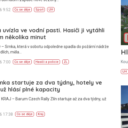
26 9:52
Co se děje
Sport
UH
 uvízla ve vodní pasti. Hasiči ji vytáhli
m několika minut
– Srnka, která v sobotu odpoledne spadla do požární nádrže
H
dlích, měla…
Kou
26 7:00
Co se děje
Hasiči a policie
ZL
UH
ka startuje za dva týdny, hotely ve
 už hlásí plné kapacity
KRAJ – Barum Czech Rally Zlín startuje až za dva týdny, už
26 17:38
Co se děje
Kraj