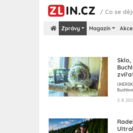
/
Co se děj
Zprávy
Magazín
Akce
Sklo,
Buchl
zvířa
UHERSKO
Buchlovi
3. 8. 20
Radek
Ultra