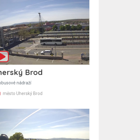
herský Brod
obusové nádraží
město Uherský Brod