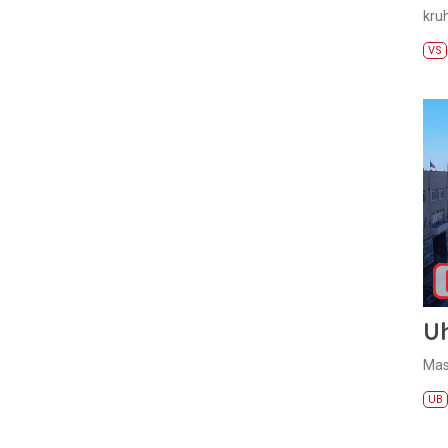
kru
VS
U
Mas
UB