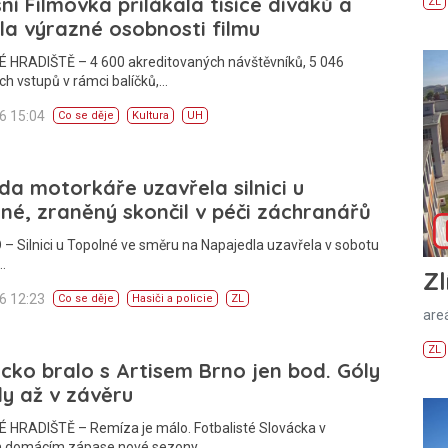
ní Filmovka přilákala tisíce diváků a
ZL
la výrazné osobnosti filmu
 HRADIŠTĚ – 4 600 akreditovaných návštěvníků, 5 046
h vstupů v rámci balíčků,…
26 15:04
Co se děje
Kultura
UH
a motorkáře uzavřela silnici u
né, zraněný skončil v péči záchranářů
– Silnici u Topolné ve směru na Napajedla uzavřela v sobotu
…
Zl
26 12:23
Co se děje
Hasiči a policie
ZL
areá
ZL
cko bralo s Artisem Brno jen bod. Góly
ly až v závěru
 HRADIŠTĚ – Remíza je málo. Fotbalisté Slovácka v
 domácím zápase nové sezony…