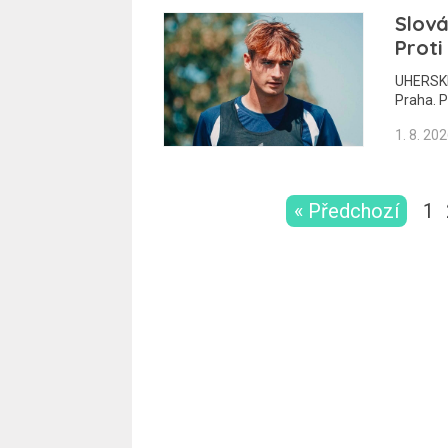
Slová
Proti
UHERSKÉ 
Praha. P
1. 8. 20
« Předchozí
1