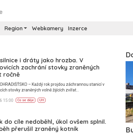
e
Region
Webkamery
Inzerce
 silnice i dráty jako hrozba. V
ovicích zachrání stovky zraněných
t ročně
HRADIŠŤSKO – Každý rok projdou záchrannou stanicí v
cích stovky zraněných volně žijících zvířat…
26 15:00
Co se děje
UH
 do cíle nedoběhl, úkol ovšem splnil.
běh přerušil zraněný kotník