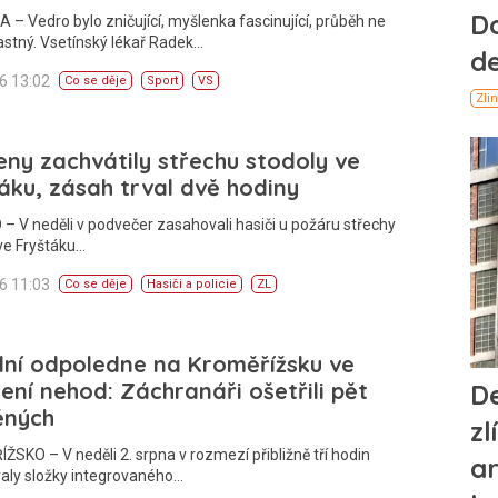
– Vedro bylo zničující, myšlenka fascinující, průběh ne
astný. Vsetínský lékař Radek…
26 13:02
Co se děje
Sport
VS
ny zachvátily střechu stodoly ve
áku, zásah trval dvě hodiny
– V neděli v podvečer zasahovali hasiči u požáru střechy
ve Fryštáku…
26 11:03
Co se děje
Hasiči a policie
ZL
lní odpoledne na Kroměřížsku ve
ní nehod: Záchranáři ošetřili pět
ěných
SKO – V neděli 2. srpna v rozmezí přibližně tří hodin
aly složky integrovaného…