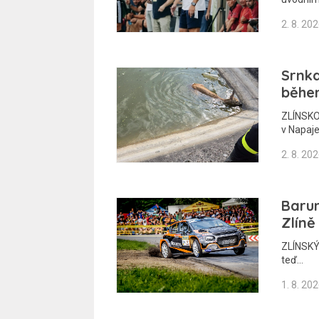
2. 8. 20
Srnka
běhe
ZLÍNSKO 
v Napaje
2. 8. 20
Barum
Zlíně
ZLÍNSKÝ 
teď…
1. 8. 20