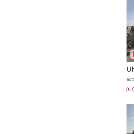
U
aut
UH