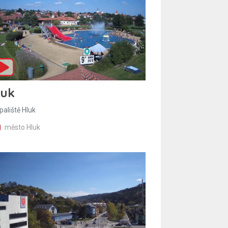
luk
paliště Hluk
město Hluk