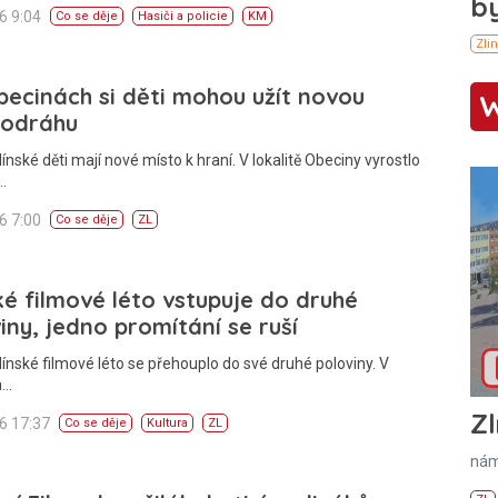
26 9:04
Co se děje
Hasiči a policie
KM
ecinách si děti mohou užít novou
kodráhu
línské děti mají nové místo k hraní. V lokalitě Obeciny vyrostlo
…
26 7:00
Co se děje
ZL
ké filmové léto vstupuje do druhé
iny, jedno promítání se ruší
línské filmové léto se přehouplo do své druhé poloviny. V
a…
Zl
26 17:37
Co se děje
Kultura
ZL
nám