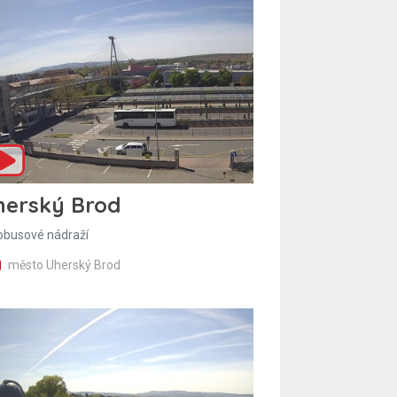
herský Brod
obusové nádraží
město Uherský Brod