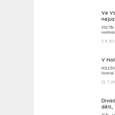
Ve Vs
nejuz
VSETÍN –
vsetínsk
2. 8. 20
V Hol
HOLEŠOV 
festival
25. 7. 2
Divad
děti,