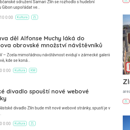
ZL
bčanské sdružení Samari Zlín se rozhodlo s hudební
u Gibon uspořádat ve…
010 0:00
Kultura
ZL
va děl Alfonse Muchy láká do
šova obrovské množství návštěvníků
 – Zcela mimořádnou návštěvnost evidují v zámecké galerii
vě, kde se koná…
10 0:00
Kultura
KM
Zl
ké divadlo spouští nové webové
areá
nky
ZL
ěstské divadlo Zlín bude mít nové webové stránky, spustí je v
…
10 0:00
Kultura
ZL