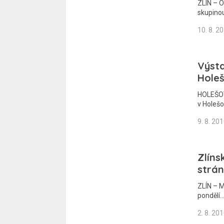
ZLÍN – O
skupino
10. 8. 2
Výsta
Hole
HOLEŠOV
v Holešo
9. 8. 20
Zlíns
strá
ZLÍN – M
pondělí.
2. 8. 20