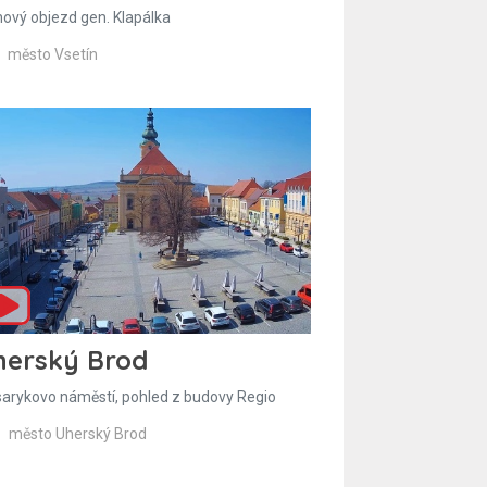
hový objezd gen. Klapálka
město Vsetín
herský Brod
arykovo náměstí, pohled z budovy Regio
město Uherský Brod