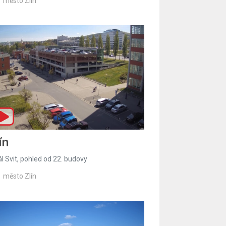
město Zlín
ín
l Svit, pohled od 22. budovy
město Zlín