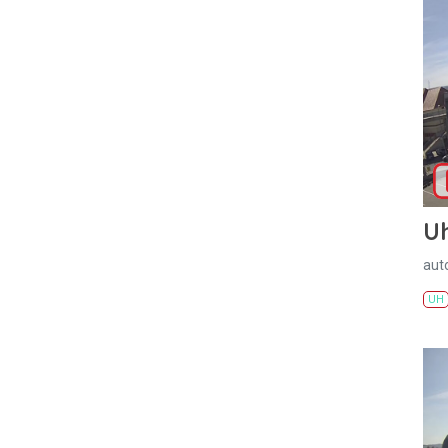
U
aut
UH