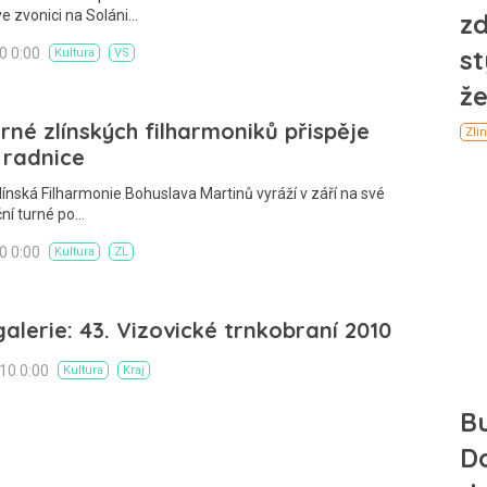
ve zvonici na Soláni…
10 0:00
Kultura
VS
rné zlínských filharmoniků přispěje
i radnice
línská Filharmonie Bohuslava Martinů vyráží v září na své
ní turné po…
10 0:00
Kultura
ZL
alerie: 43. Vizovické trnkobraní 2010
010 0:00
Kultura
Kraj