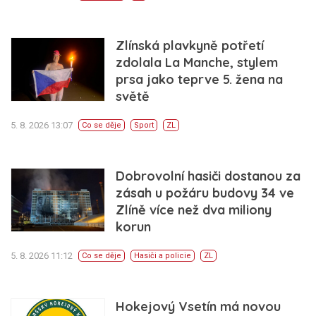
Zlínská plavkyně potřetí
zdolala La Manche, stylem
prsa jako teprve 5. žena na
světě
5. 8. 2026 13:07
Co se děje
Sport
ZL
Dobrovolní hasiči dostanou za
zásah u požáru budovy 34 ve
Zlíně více než dva miliony
korun
5. 8. 2026 11:12
Co se děje
Hasiči a policie
ZL
Hokejový Vsetín má novou