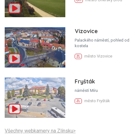
UH
Vizovice
Palackého náměstí, pohled od
kostela
město Vizovice
ZL
Fryšták
náměstí Míru
město Fryšták
ZL
Všechny webkamery na Zlínsku>