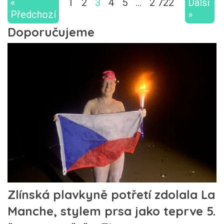
«
1
2
3
4
5
…
2 722
Další
Předchozí
»