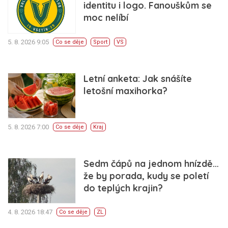
identitu i logo. Fanouškům se
moc nelíbí
5. 8. 2026 9:05
Co se děje
Sport
VS
Letní anketa: Jak snášíte
letošní maxihorka?
5. 8. 2026 7:00
Co se děje
Kraj
Sedm čápů na jednom hnízdě…
že by porada, kudy se poletí
do teplých krajin?
4. 8. 2026 18:47
Co se děje
ZL