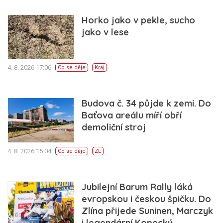
Horko jako v pekle, sucho
jako v lese
4. 8. 2026 17:06
Co se děje
Kraj
Budova č. 34 půjde k zemi. Do
Baťova areálu míří obří
demoliční stroj
4. 8. 2026 15:04
Co se děje
ZL
Jubilejní Barum Rally láká
evropskou i českou špičku. Do
Zlína přijede Suninen, Marczyk
i legendární Kopecký