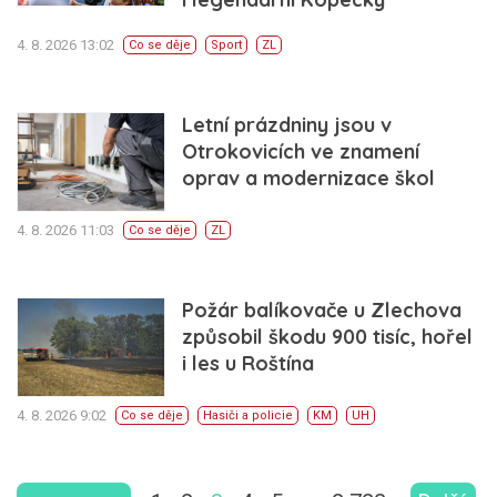
4. 8. 2026 13:02
Co se děje
Sport
ZL
Letní prázdniny jsou v
Otrokovicích ve znamení
oprav a modernizace škol
4. 8. 2026 11:03
Co se děje
ZL
Požár balíkovače u Zlechova
způsobil škodu 900 tisíc, hořel
i les u Roštína
4. 8. 2026 9:02
Co se děje
Hasiči a policie
KM
UH