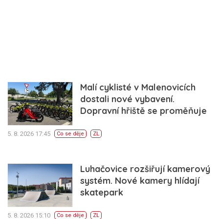
Malí cyklisté v Malenovicích
dostali nové vybavení.
Dopravní hřiště se proměňuje
5. 8. 2026 17:45
Co se děje
ZL
Luhačovice rozšiřují kamerový
systém. Nové kamery hlídají
skatepark
5. 8. 2026 15:10
Co se děje
ZL