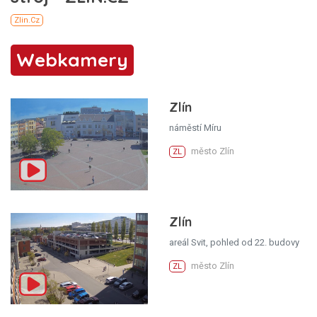
Webkamery
Zlín
náměstí Míru
město Zlín
ZL
Zlín
areál Svit, pohled od 22. budovy
město Zlín
ZL