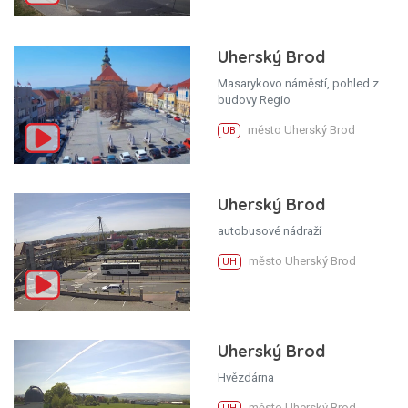
Uherský Brod
Masarykovo náměstí, pohled z
budovy Regio
město Uherský Brod
UB
Uherský Brod
autobusové nádraží
město Uherský Brod
UH
Uherský Brod
Hvězdárna
město Uherský Brod