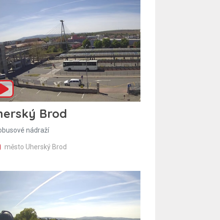
herský Brod
obusové nádraží
město Uherský Brod