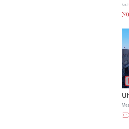
kru
VS
U
Mas
UB