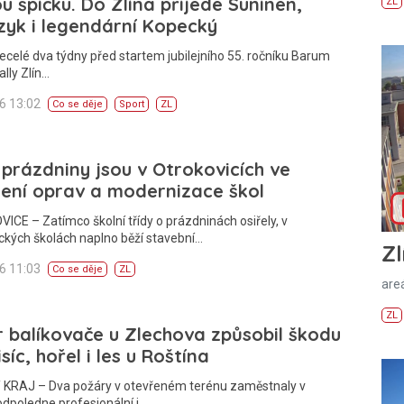
u špičku. Do Zlína přijede Suninen,
ZL
yk i legendární Kopecký
ecelé dva týdny před startem jubilejního 55. ročníku Barum
lly Zlín…
26 13:02
Co se děje
Sport
ZL
 prázdniny jsou v Otrokovicích ve
ení oprav a modernizace škol
CE – Zatímco školní třídy o prázdninách osiřely, v
ckých školách naplno běží stavební…
Zl
26 11:03
Co se děje
ZL
areá
ZL
 balíkovače u Zlechova způsobil škodu
isíc, hořel i les u Roštína
 KRAJ – Dva požáry v otevřeném terénu zaměstnaly v
odpoledne profesionální i…