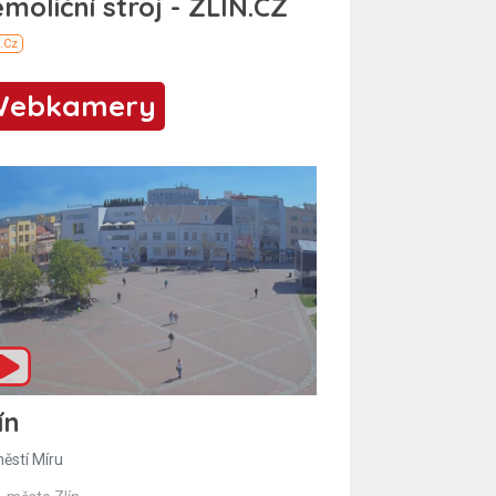
Webkamery
ín
ěstí Míru