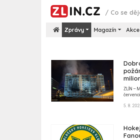
/
Co se děj
Zprávy
Magazín
Akce
Dobro
požár
milio
ZLÍN – M
červenci
5. 8. 20
Hokej
Fano