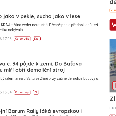
 jako v pekle, sucho jako v lese
 KRAJ – Vlna veder neutuchá. Přesně podle předpokladů teď
vrtka nebývalá…
26 17:06
Co se děje
Kraj
a č. 34 půjde k zemi. Do Baťova
u míří obří demoliční stroj
 bývalém areálu Svitu ve Zlíně brzy začne demolice budovy č.
26 15:04
Co se děje
ZL
Zl
nám
ejní Barum Rally láká evropskou i