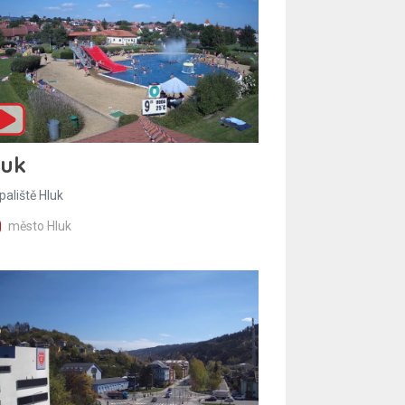
luk
paliště Hluk
město Hluk