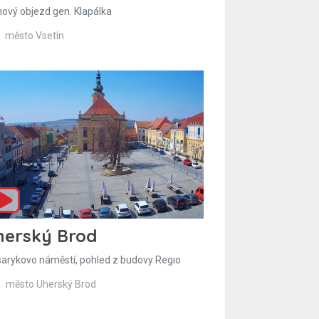
hový objezd gen. Klapálka
město Vsetín
herský Brod
arykovo náměstí, pohled z budovy Regio
město Uherský Brod