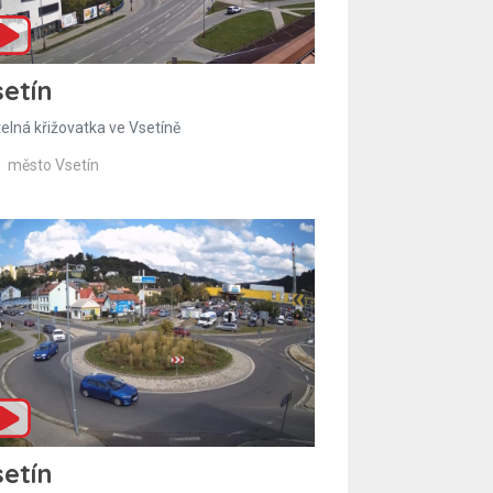
etín
telná křižovatka ve Vsetíně
město Vsetín
etín