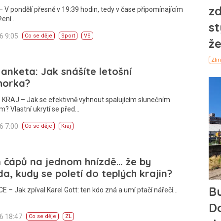
 V pondělí přesně v 19:39 hodin, tedy v čase připomínajícím
žení…
26 9:05
Co se děje
Sport
VS
 anketa: Jak snášíte letošní
horka?
 KRAJ – Jak se efektivně vyhnout spalujícím slunečním
? Vlastní ukrytí se před…
26 7:00
Co se děje
Kraj
 čápů na jednom hnízdě… že by
a, kudy se poletí do teplých krajin?
E – Jak zpíval Karel Gott: ten kdo zná a umí ptačí nářečí…
26 18:47
Co se děje
ZL