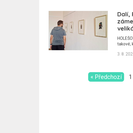
Dalí,
zámek
velik
HOLEŠOV 
takové, 
3. 8. 20
« Předchozí
1