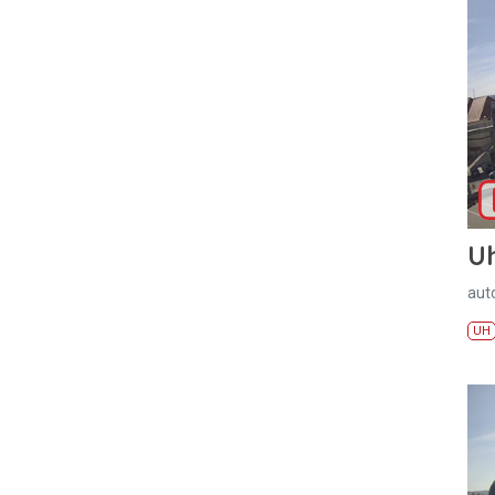
U
aut
UH