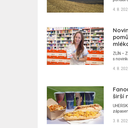
4. 8. 20
Novin
pomů
mlék
ZLÍN – Z
s novink
4. 8. 20
Fano
širší
UHERSKÉ
zápasem
3. 8. 20