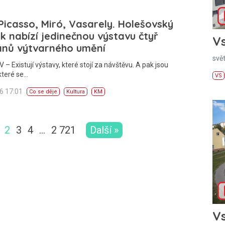
 Picasso, Miró, Vasarely. Holešovský
 nabízí jedinečnou výstavu čtyř
Vs
ánů výtvarného umění
svě
– Existují výstavy, které stojí za návštěvu. A pak jsou
které se…
VS
26 17:01
Co se děje
Kultura
KM
2
3
4
…
2 721
Další »
Vs