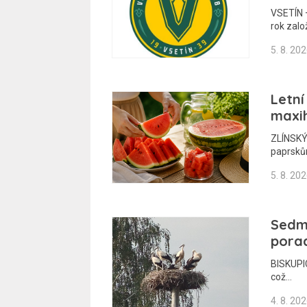
VSETÍN –
rok zalo
5. 8. 20
Letní
maxi
ZLÍNSKÝ
paprskům
5. 8. 20
Sedm
porad
BISKUPIC
což…
4. 8. 20