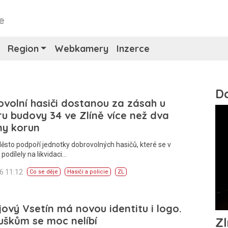
e
Region
Webkamery
Inzerce
volní hasiči dostanou za zásah u
u budovy 34 ve Zlíně více než dva
ny korun
ěsto podpoří jednotky dobrovolných hasičů, které se v
 podílely na likvidaci…
26 11:12
Co se děje
Hasiči a policie
ZL
ový Vsetín má novou identitu i logo.
uškům se moc nelíbí