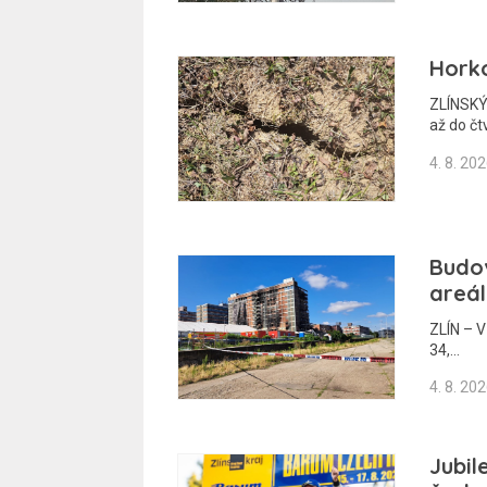
Horko
ZLÍNSKÝ
až do čt
4. 8. 20
Budov
areál
ZLÍN – V
34,…
4. 8. 20
Jubil