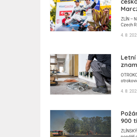
česko
Marcz
ZLÍN – N
Czech Ra
4. 8. 20
Letní
znam
OTROKOVI
otrokovi
4. 8. 20
Požár
900 t
ZLÍNSKÝ
pondělí 