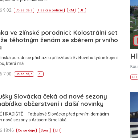
26 9:02
Co se děje
Hasiči a policie
KM
UH
ka ve zlínské porodnici: Kolostrální set
že těhotným ženám se sběrem prvního
a
H
línská porodnice přichází u příležitosti Světového týdne kojení
ou, která má…
Kou
26 7:00
Co se děje
ZL
UH
ušky Slovácka čeká od nové sezony
 nabídka občerstvení i další novinky
 HRADIŠTĚ – Fotbalové Slovácko před prvním domácím
 nové sezony s Artisem Brno láká…
26 18:46
Co se děje
Sport
UH