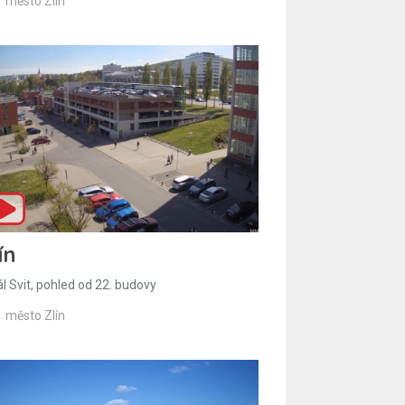
město Zlín
ín
l Svit, pohled od 22. budovy
město Zlín