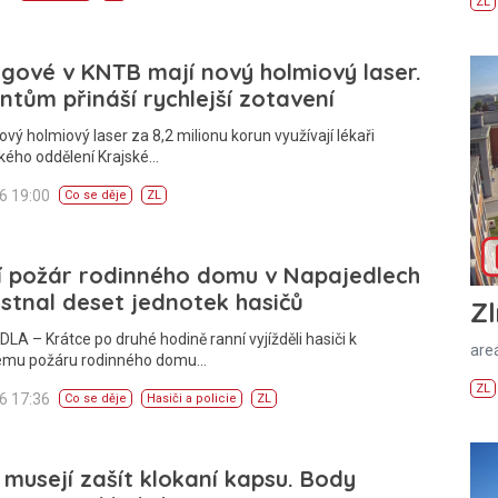
ZL
gové v KNTB mají nový holmiový laser.
ntům přináší rychlejší zotavení
ový holmiový laser za 8,2 milionu korun využívají lékaři
kého oddělení Krajské…
26 19:00
Co se děje
ZL
í požár rodinného domu v Napajedlech
tnal deset jednotek hasičů
Zl
A – Krátce po druhé hodině ranní vyjížděli hasiči k
areá
ému požáru rodinného domu…
ZL
26 17:36
Co se děje
Hasiči a policie
ZL
 musejí zašít klokaní kapsu. Body