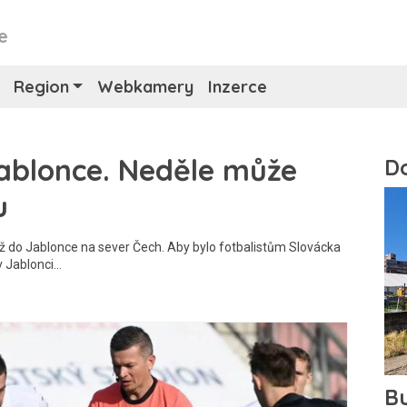
e
Region
Webkamery
Inzerce
Jablonce. Neděle může
u
 do Jablonce na sever Čech. Aby bylo fotbalistům Slovácka
 v Jablonci…