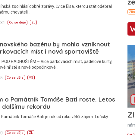
línská zoo hlásí dobré zprávy. Lvice Elsa, kterou stát odebral
ému chovateli…
:31
Co se děje
ZL
žnovského bazénu by mohlo vzniknout
rkovacích míst i nová sportoviště
POD RADHOŠTĚM – Více parkovacích míst, padelové kurty,
ové hřiště a nové odpočinkové…
45
Co se děje
VS
m o Památník Tomáše Bati roste. Letos
k dalšímu rekordu
Zl
 Památník Tomáše Bati je rok od roku větší zájem. Loňský
nám
00
Co se děje
ZL