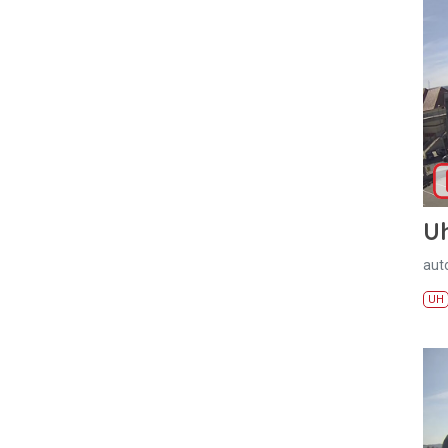
U
aut
UH