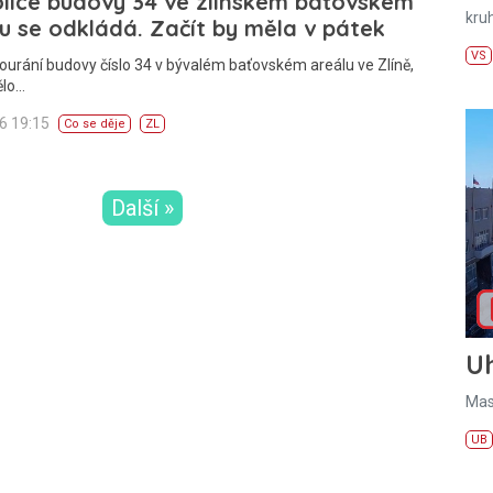
lice budovy 34 ve zlínském baťovském
kru
u se odkládá. Začít by měla v pátek
VS
ourání budovy číslo 34 v bývalém baťovském areálu ve Zlíně,
ělo…
26 19:15
Co se děje
ZL
Další »
U
Mas
UB