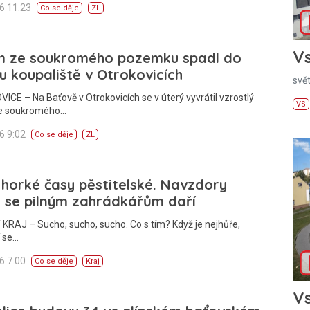
26 11:23
Co se děje
ZL
Vs
m ze soukromého pozemku spadl do
u koupaliště v Otrokovicích
svě
CE – Na Baťově v Otrokovicích se v úterý vyvrátil vzrostlý
VS
e soukromého…
26 9:02
Co se děje
ZL
 horké časy pěstitelské. Navzdory
 se pilným zahrádkářům daří
KRAJ – Sucho, sucho, sucho. Co s tím? Když je nejhůře,
í se…
26 7:00
Co se děje
Kraj
Vs