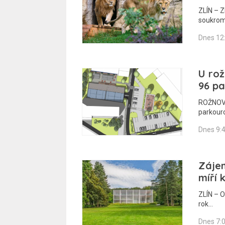
ZLÍN – Z
soukrom
Dnes 12
U ro
96 pa
ROŽNOV 
parkour
Dnes 9:
Záje
míří 
ZLÍN – O
rok…
Dnes 7: