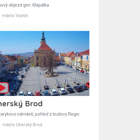
hový objezd gen. Klapálka
město Vsetín
herský Brod
arykovo náměstí, pohled z budovy Regio
město Uherský Brod