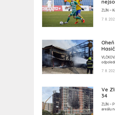
nejso
ZLÍN – K
7. 8. 20
Oheň 
Hasič
VLČKOVÁ
odpoledn
7. 8. 20
Ve Zl
34
ZLÍN – 
areálu 