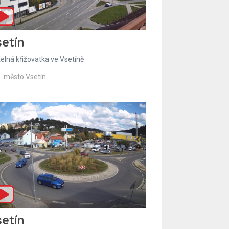
etín
telná křižovatka ve Vsetíně
město Vsetín
etín