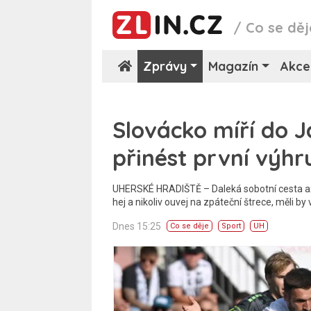
/
Co se děj
Zprávy
Magazín
Akce
Slovácko míří do 
přinést první výhr
UHERSKÉ HRADIŠTĚ – Daleká sobotní cesta až
hej a nikoliv ouvej na zpáteční štrece, měli by
Dnes 15:25
Co se děje
Sport
UH