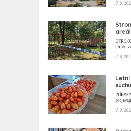
7. 8. 20
Stro
areál
OTROKOVI
strom z
7. 8. 20
Letní
suchu
ZLÍNSKÝ 
projevuj
7. 8. 20