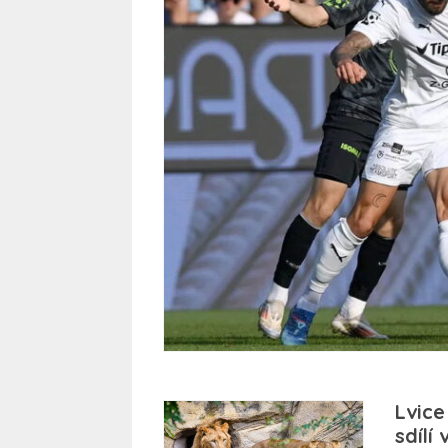
Lvice
sdíl