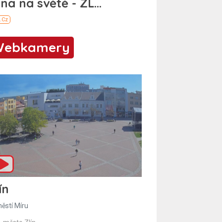
Webkamery
ín
ěstí Míru