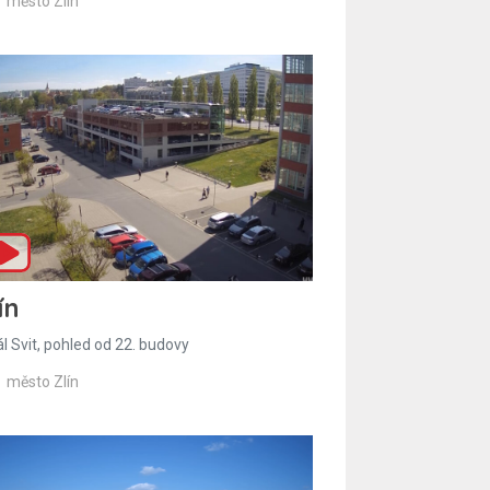
město Zlín
ín
l Svit, pohled od 22. budovy
město Zlín