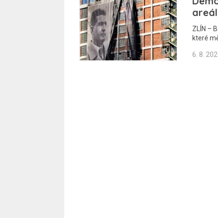
Demo
areál
ZLÍN – B
které m
6. 8. 20