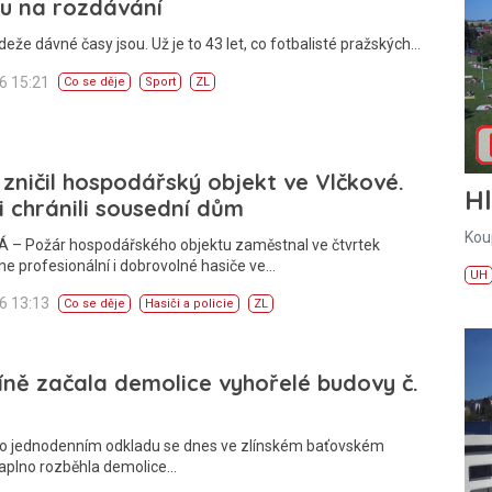
u na rozdávání
deže dávné časy jsou. Už je to 43 let, co fotbalisté pražských…
26 15:21
Co se děje
Sport
ZL
zničil hospodářský objekt ve Vlčkové.
H
i chránili sousední dům
Kou
 – Požár hospodářského objektu zaměstnal ve čtvrtek
e profesionální i dobrovolné hasiče ve…
UH
26 13:13
Co se děje
Hasiči a policie
ZL
íně začala demolice vyhořelé budovy č.
Po jednodenním odkladu se dnes ve zlínském baťovském
naplno rozběhla demolice…