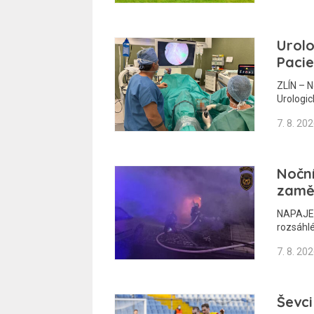
Urolo
Pacie
ZLÍN – N
Urologic
7. 8. 20
Nočn
zaměs
NAPAJEDL
rozsáhl
7. 8. 20
Ševci