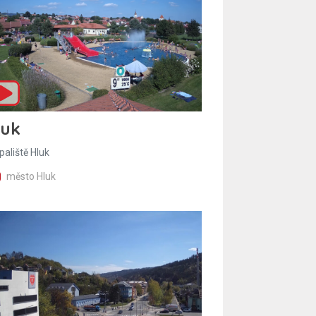
luk
paliště Hluk
město Hluk