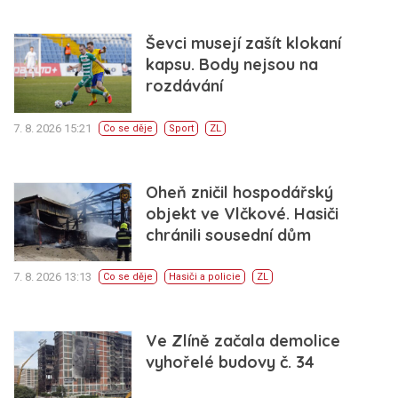
Ševci musejí zašít klokaní
kapsu. Body nejsou na
rozdávání
7. 8. 2026 15:21
Co se děje
Sport
ZL
Oheň zničil hospodářský
objekt ve Vlčkové. Hasiči
chránili sousední dům
7. 8. 2026 13:13
Co se děje
Hasiči a policie
ZL
Ve Zlíně začala demolice
vyhořelé budovy č. 34