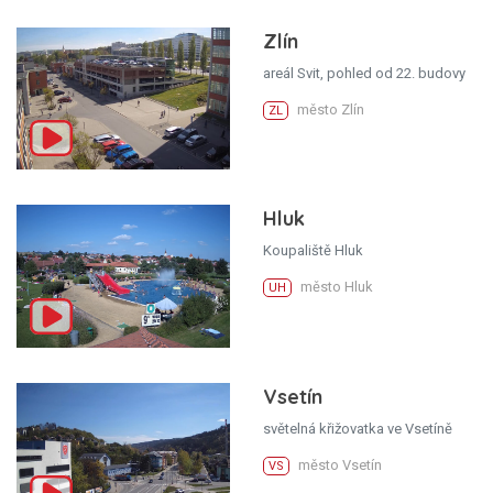
Zlín
areál Svit, pohled od 22. budovy
město Zlín
ZL
Hluk
Koupaliště Hluk
město Hluk
UH
Vsetín
světelná křižovatka ve Vsetíně
město Vsetín
VS