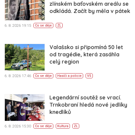
zlínském baťovském areálu se
odkládá. Začít by měla v pátek
6. 8. 2026 19:15
Co se děje
ZL
Valašsko si připomíná 50 let
od tragédie, která zasáhla
celý region
6. 8. 2026 17:46
Co se děje
Hasiči a policie
VS
Legendární soutěž se vrací.
Trnkobraní hledá nové jedlíky
knedlíků
6. 8. 2026 15:30
Co se děje
Kultura
ZL