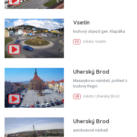
Vsetín
kruhový objezd gen. Klapálka
město Vsetín
VS
Uherský Brod
Masarykovo náměstí, pohled z
budovy Regio
město Uherský Brod
UB
Uherský Brod
autobusové nádraží