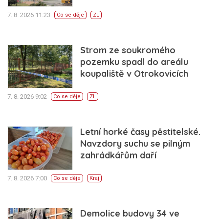
7. 8. 2026 11:23
Co se děje
ZL
Strom ze soukromého
pozemku spadl do areálu
koupaliště v Otrokovicích
7. 8. 2026 9:02
Co se děje
ZL
Letní horké časy pěstitelské.
Navzdory suchu se pilným
zahrádkářům daří
7. 8. 2026 7:00
Co se děje
Kraj
Demolice budovy 34 ve