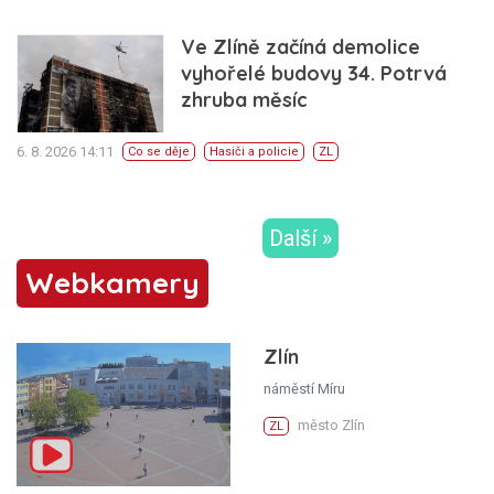
Ve Zlíně začíná demolice
vyhořelé budovy 34. Potrvá
zhruba měsíc
6. 8. 2026 14:11
Co se děje
Hasiči a policie
ZL
Další »
Webkamery
Zlín
náměstí Míru
město Zlín
ZL