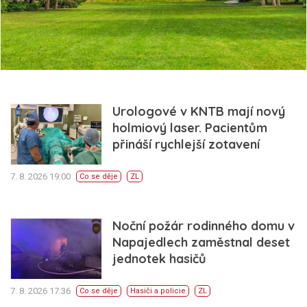
Urologové v KNTB mají nový
holmiový laser. Pacientům
přináší rychlejší zotavení
7. 8. 2026 19:00
Co se děje
ZL
Noční požár rodinného domu v
Napajedlech zaměstnal deset
jednotek hasičů
7. 8. 2026 17:36
Co se děje
Hasiči a policie
ZL