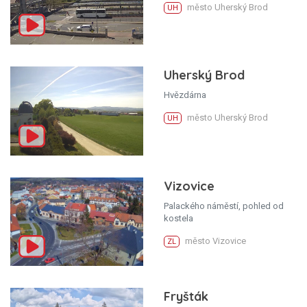
město Uherský Brod
UH
Uherský Brod
Hvězdárna
město Uherský Brod
UH
Vizovice
Palackého náměstí, pohled od
kostela
město Vizovice
ZL
Fryšták