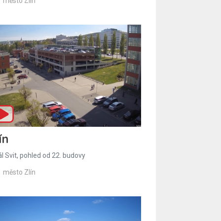
město Zlín
ín
l Svit, pohled od 22. budovy
město Zlín