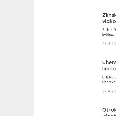
Zlíns
vlako
ZLÍN – O
května, 
28. 4. 2
Uhers
limit
UHERSKÉ 
uherskoh
27. 4. 2
Otrok
všech