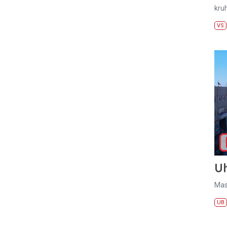
kru
VS
U
Mas
UB