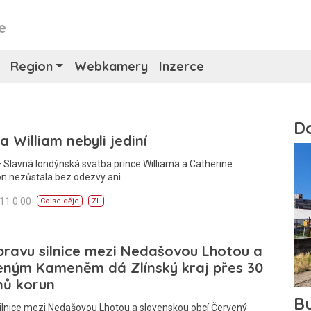
e
Region
Webkamery
Inzerce
a William nebyli jediní
Slavná londýnská svatba prince Williama a Catherine
on nezůstala bez odezvy ani…
011 0:00
Co se děje
ZL
ravu silnice mezi Nedašovou Lhotou a
eným Kameněm dá Zlínský kraj přes 30
nů korun
ilnice mezi Nedašovou Lhotou a slovenskou obcí Červený