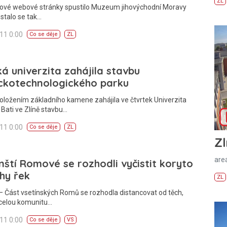
ZL
Nové webové stránky spustilo Muzeum jihovýchodní Moravy
 stalo se tak…
011 0:00
Co se děje
ZL
ká univerzita zahájila stavbu
ckotechnologického parku
oložením základního kamene zahájila ve čtvrtek Univerzita
Bati ve Zlíně stavbu…
011 0:00
Co se děje
ZL
Zl
areá
nští Romové se rozhodli vyčistit koryto
hy řek
ZL
 Část vsetínských Romů se rozhodla distancovat od těch,
 celou komunitu…
011 0:00
Co se děje
VS