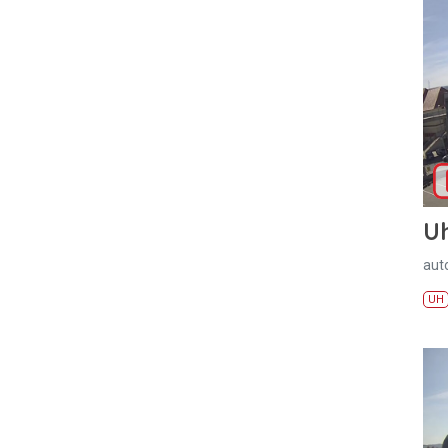
U
aut
UH