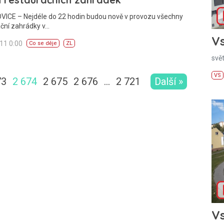
ICE – Nejdéle do 22 hodin budou nově v provozu všechny
ční zahrádky v…
Vs
011 0:00
Co se děje
ZL
svě
VS
73
2 674
2 675
2 676
…
2 721
Další »
Vs