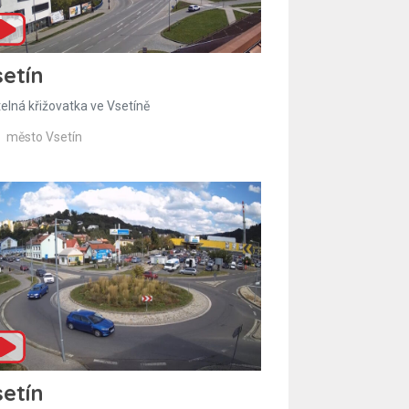
etín
telná křižovatka ve Vsetíně
město Vsetín
etín