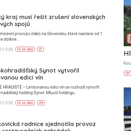
ký kraj musí řešit zrušení slovenských
vých spojů
mezení provozu vlaků na Slovensku, které nastane od 1.
se dotkne…
011 0:00
Co se děje
ZL
H
Kou
kohradišťský Synot vytvořil
UH
ovanou edici vín
HRADIŠTĚ – Limitovanou edici vín se rozhodl vytvořit
radišťský holding Synot. Mluvčí holdingu…
011 0:00
Co se děje
UH
ovická radnice sjednotila provoz
 restauračních zahrádek