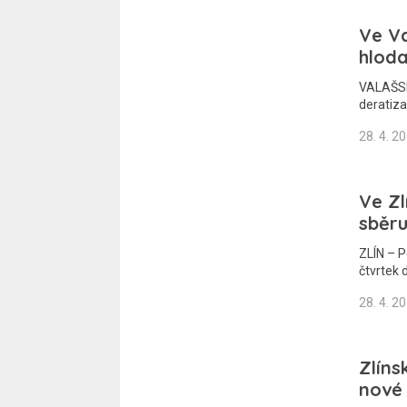
Ve Va
hloda
VALAŠSK
deratiz
28. 4. 2
Ve Zl
sběru
ZLÍN – P
čtvrtek
28. 4. 2
Zlíns
nové