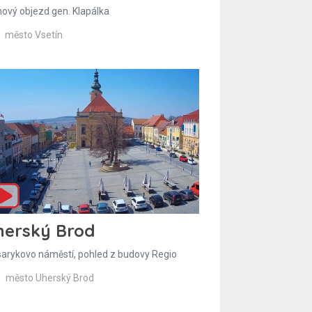
hový objezd gen. Klapálka
město Vsetín
herský Brod
arykovo náměstí, pohled z budovy Regio
město Uherský Brod