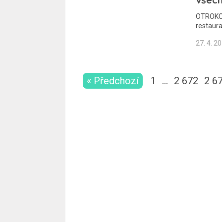
OTROKOV
restaura
27. 4. 2
« Předchozí
1
…
2 672
2 6