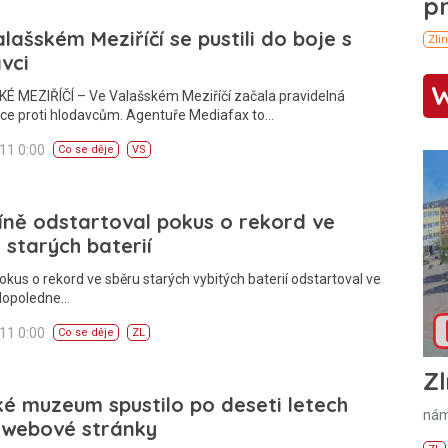
lašském Meziříčí se pustili do boje s
vci
É MEZIŘÍČÍ – Ve Valašském Meziříčí začala pravidelná
ace proti hlodavcům. Agentuře Mediafax to…
011 0:00
Co se děje
VS
íně odstartoval pokus o rekord ve
 starých baterií
okus o rekord ve sběru starých vybitých baterií odstartoval ve
 dopoledne…
011 0:00
Co se děje
ZL
Zl
ké muzeum spustilo po deseti letech
nám
 webové stránky