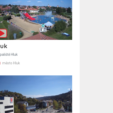
luk
paliště Hluk
město Hluk