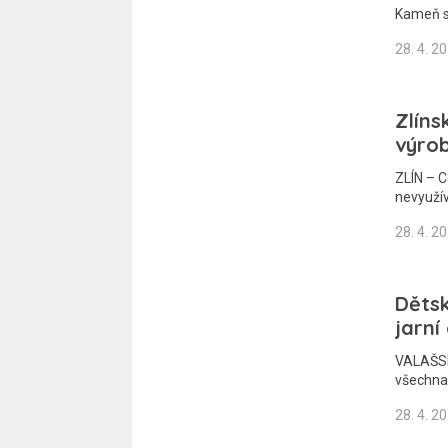
Kameň s
28. 4. 2
Zlíns
výrob
ZLÍN – C
nevyuží
28. 4. 2
Dětsk
jarní
VALAŠSKÉ
všechna 
28. 4. 2