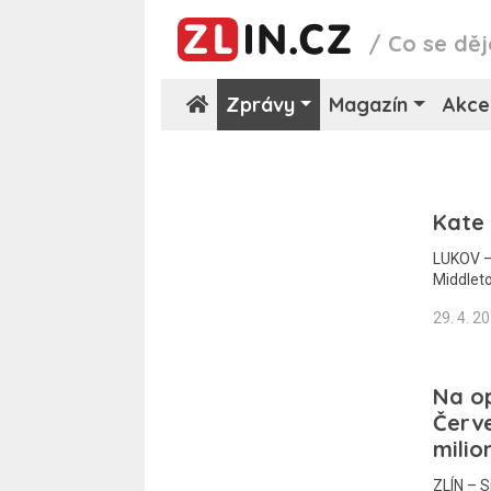
/
Co se děj
Zprávy
Magazín
Akce
Kate 
LUKOV – 
Middlet
29. 4. 2
Na op
Červ
milio
ZLÍN – S