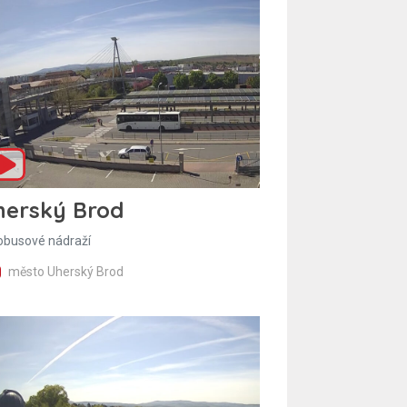
herský Brod
obusové nádraží
město Uherský Brod