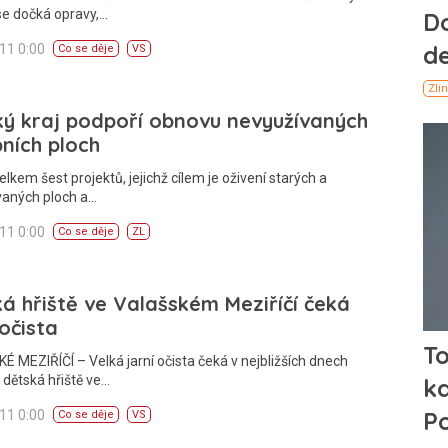
e dočká opravy,…
011 0:00
Co se děje
VS
ký kraj podpoří obnovu nevyužívaných
ních ploch
elkem šest projektů, jejichž cílem je oživení starých a
vaných ploch a…
011 0:00
Co se děje
ZL
á hřiště ve Valašském Meziříčí čeká
 očista
 MEZIŘÍČÍ – Velká jarní očista čeká v nejbližších dnech
dětská hřiště ve…
011 0:00
Co se děje
VS