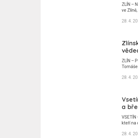
ZLÍN – 
ve Zlíně,
28. 4. 2
Zlíns
věde
ZLÍN – P
Tomáše 
28. 4. 2
Vsetí
a bře
VSETÍN –
kteří na
28. 4. 2