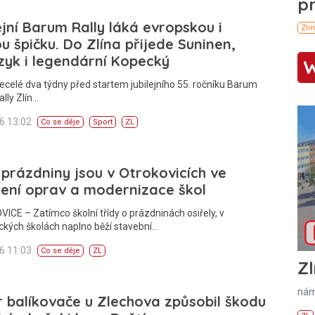
ejní Barum Rally láká evropskou i
u špičku. Do Zlína přijede Suninen,
yk i legendární Kopecký
ecelé dva týdny před startem jubilejního 55. ročníku Barum
lly Zlín…
26 13:02
Co se děje
Sport
ZL
 prázdniny jsou v Otrokovicích ve
ení oprav a modernizace škol
CE – Zatímco školní třídy o prázdninách osiřely, v
ckých školách naplno běží stavební…
26 11:03
Co se děje
ZL
Zl
nám
 balíkovače u Zlechova způsobil škodu