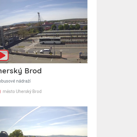
herský Brod
obusové nádraží
město Uherský Brod