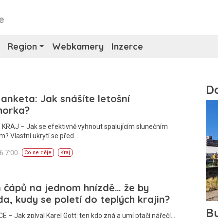
e
Region
Webkamery
Inzerce
 anketa: Jak snášíte letošní
horka?
 KRAJ – Jak se efektivně vyhnout spalujícím slunečním
? Vlastní ukrytí se před…
26 7:00
Co se děje
Kraj
 čápů na jednom hnízdě… že by
a, kudy se poletí do teplých krajin?
E – Jak zpíval Karel Gott: ten kdo zná a umí ptačí nářečí…