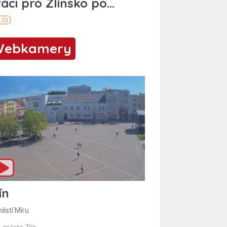
Webkamery
ín
ěstí Míru