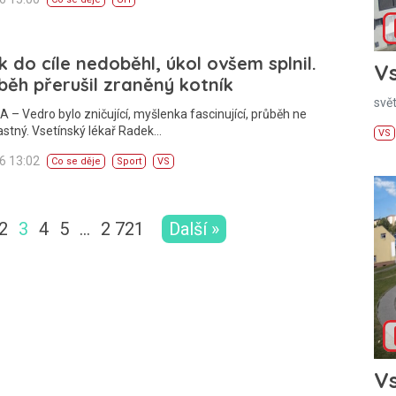
 do cíle nedoběhl, úkol ovšem splnil.
Vs
běh přerušil zraněný kotník
svě
– Vedro bylo zničující, myšlenka fascinující, průběh ne
astný. Vsetínský lékař Radek…
VS
26 13:02
Co se děje
Sport
VS
2
3
4
5
…
2 721
Další »
Vs