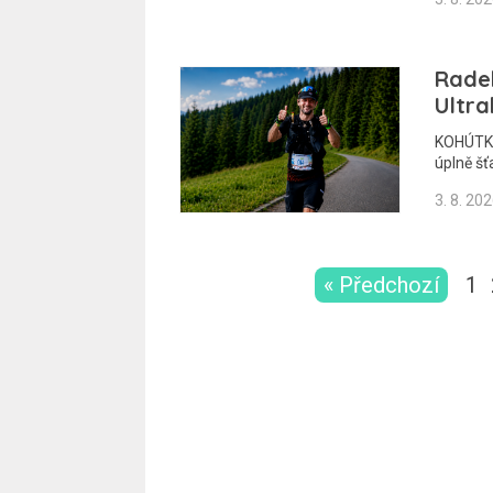
Radek
Ultra
KOHÚTKA 
úplně šť
3. 8. 20
« Předchozí
1