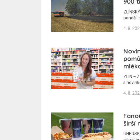
900 t
ZLÍNSKÝ
pondělí 
4. 8. 20
Novin
pomů
mlék
ZLÍN – Z
s novink
4. 8. 20
Fano
širší
UHERSKÉ
zápasem