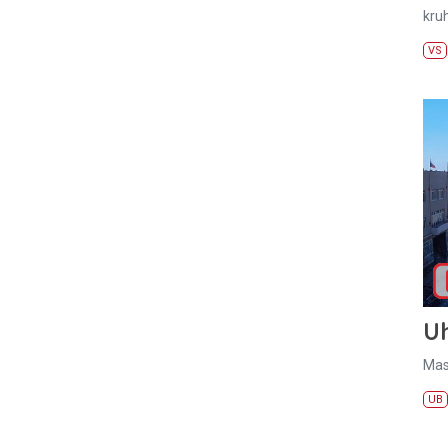
kru
VS
U
Mas
UB