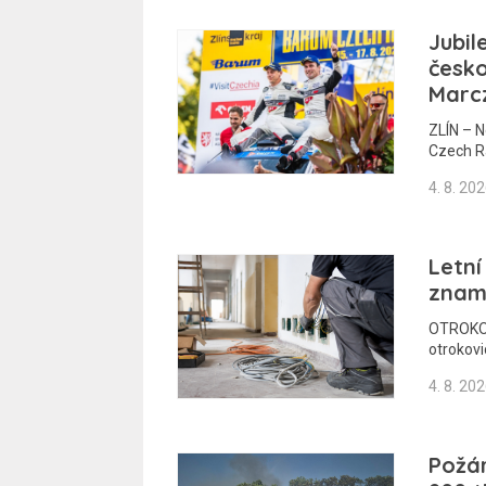
Jubil
česko
Marcz
ZLÍN – N
Czech Ra
4. 8. 20
Letní
znam
OTROKOVI
otrokovi
4. 8. 20
Požár