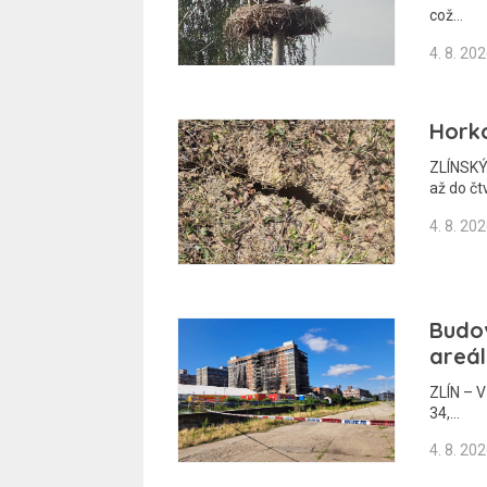
což…
4. 8. 20
Horko
ZLÍNSKÝ
až do čt
4. 8. 20
Budov
areál
ZLÍN – V
34,…
4. 8. 20