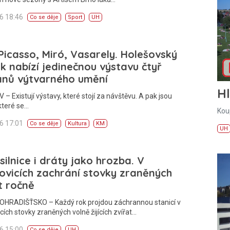
26 18:46
Co se děje
Sport
UH
 Picasso, Miró, Vasarely. Holešovský
 nabízí jedinečnou výstavu čtyř
ánů výtvarného umění
H
– Existují výstavy, které stojí za návštěvu. A pak jsou
které se…
Kou
26 17:01
Co se děje
Kultura
KM
UH
 silnice i dráty jako hrozba. V
ovicích zachrání stovky zraněných
t ročně
HRADIŠŤSKO – Každý rok projdou záchrannou stanicí v
cích stovky zraněných volně žijících zvířat…
26 15:00
Co se děje
UH