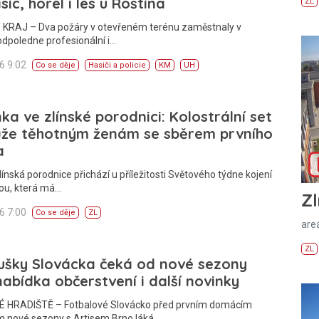
isíc, hořel i les u Roštína
ZL
 KRAJ – Dva požáry v otevřeném terénu zaměstnaly v
odpoledne profesionální i…
26 9:02
Co se děje
Hasiči a policie
KM
UH
ka ve zlínské porodnici: Kolostrální set
že těhotným ženám se sběrem prvního
a
línská porodnice přichází u příležitosti Světového týdne kojení
ou, která má…
Zl
26 7:00
Co se děje
ZL
areá
ZL
ušky Slovácka čeká od nové sezony
 nabídka občerstvení i další novinky
 HRADIŠTĚ – Fotbalové Slovácko před prvním domácím
 nové sezony s Artisem Brno láká…