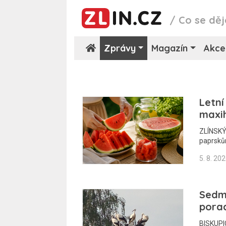
/
Co se děj
Zprávy
Magazín
Akce
Letní
maxi
ZLÍNSKÝ
paprskům
5. 8. 20
Sedm
porad
BISKUPIC