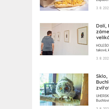
3. 8. 20
Dalí,
zámek
velik
HOLEŠOV 
takové, 
3. 8. 20
Sklo,
Buchl
zvířa
UHERSKO
Buchlovi
3. 8. 20