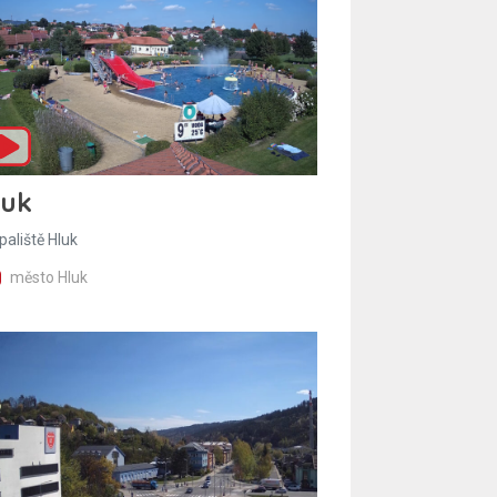
luk
paliště Hluk
město Hluk