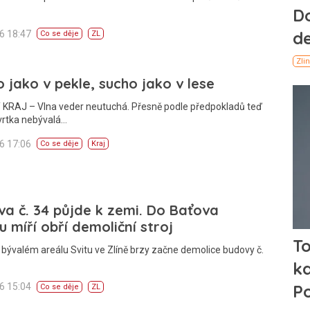
26 18:47
Co se děje
ZL
 jako v pekle, sucho jako v lese
 KRAJ – Vlna veder neutuchá. Přesně podle předpokladů teď
vrtka nebývalá…
26 17:06
Co se děje
Kraj
a č. 34 půjde k zemi. Do Baťova
u míří obří demoliční stroj
 bývalém areálu Svitu ve Zlíně brzy začne demolice budovy č.
26 15:04
Co se děje
ZL