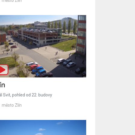
město Zlín
ín
l Svit, pohled od 22. budovy
město Zlín