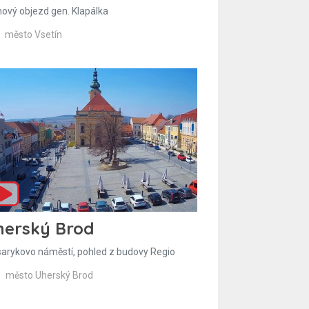
hový objezd gen. Klapálka
město Vsetín
herský Brod
arykovo náměstí, pohled z budovy Regio
město Uherský Brod