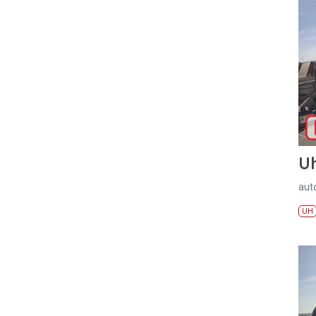
U
aut
UH