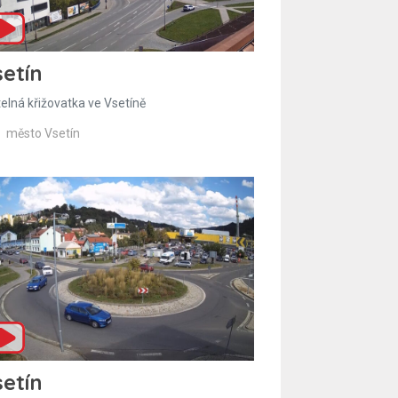
etín
telná křižovatka ve Vsetíně
město Vsetín
etín