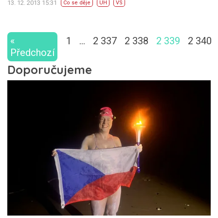
13. 12. 2013 15:31
Co se děje
UH
VS
«
1
…
2 337
2 338
2 339
2 340
Předchozí