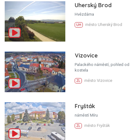
Uherský Brod
Hvězdárna
město Uherský Brod
UH
Vizovice
Palackého náměstí, pohled od
kostela
město Vizovice
ZL
Fryšták
náměstí Míru
město Fryšták
ZL