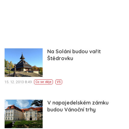
Na Soláni budou vařit
Štědrovku
15. 12. 2013 8:49
Co se děje
VS
V napajedelském zámku
budou Vánoční trhy