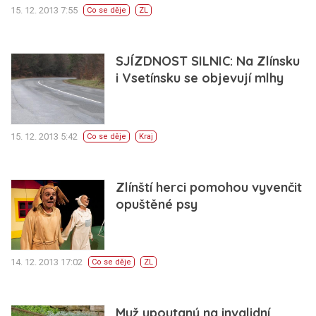
15. 12. 2013 7:55
Co se děje
ZL
SJÍZDNOST SILNIC: Na Zlínsku
i Vsetínsku se objevují mlhy
15. 12. 2013 5:42
Co se děje
Kraj
Zlínští herci pomohou vyvenčit
opuštěné psy
14. 12. 2013 17:02
Co se děje
ZL
Muž upoutaný na invalidní