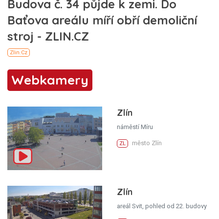
Webkamery
Zlín
náměstí Míru
město Zlín
ZL
Zlín
areál Svit, pohled od 22. budovy