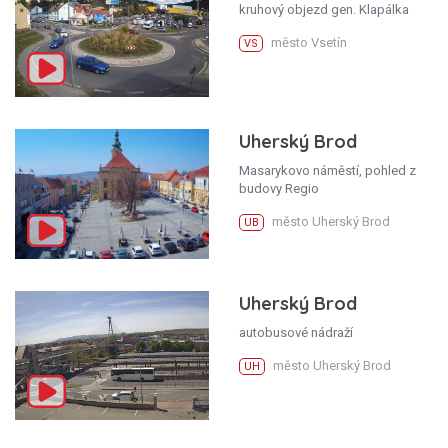
kruhový objezd gen. Klapálka
město Vsetín
VS
Uherský Brod
Masarykovo náměstí, pohled z
budovy Regio
město Uherský Brod
UB
Uherský Brod
autobusové nádraží
město Uherský Brod
UH