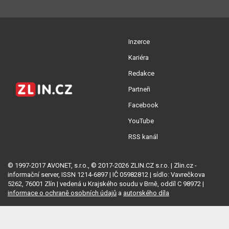
Inzerce
Kariéra
Redakce
Partneři
Facebook
YouTube
RSS kanál
© 1997-2017 AVONET, s.r.o., © 2017-2026 ZLIN.CZ s.r.o. | Zlin.cz -
informační server, ISSN 1214-6897 | IČ 05982812 | sídlo: Vavrečkova
5262, 76001 Zlín | vedená u Krajského soudu v Brně, oddíl C 98972 |
informace o ochraně osobních údajů
a
autorského díla