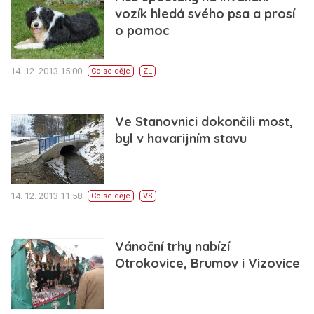
vozík hledá svého psa a prosí
o pomoc
14. 12. 2013 15:00
Co se děje
ZL
Ve Stanovnici dokončili most,
byl v havarijním stavu
14. 12. 2013 11:58
Co se děje
VS
Vánoční trhy nabízí
Otrokovice, Brumov i Vizovice