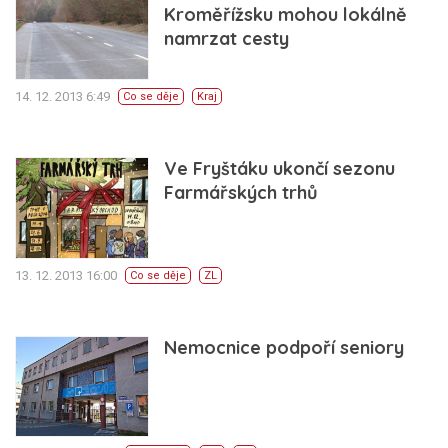
Kroměřížsku mohou lokálně
namrzat cesty
14. 12. 2013 6:49
Co se děje
Kraj
Ve Fryštáku ukončí sezonu
Farmářských trhů
13. 12. 2013 16:00
Co se děje
ZL
Nemocnice podpoří seniory