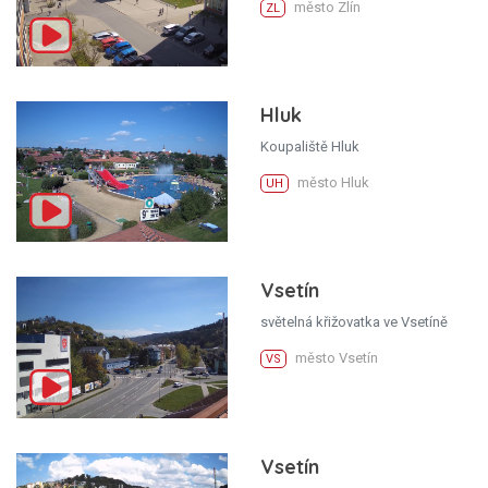
město Zlín
ZL
Hluk
Koupaliště Hluk
město Hluk
UH
Vsetín
světelná křižovatka ve Vsetíně
město Vsetín
VS
Vsetín