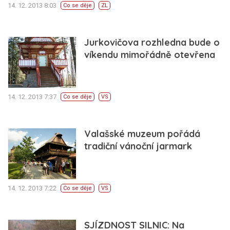
14. 12. 2013 8:03
Co se děje
ZL
Jurkovičova rozhledna bude o
víkendu mimořádně otevřena
14. 12. 2013 7:37
Co se děje
VS
Valašské muzeum pořádá
tradiční vánoční jarmark
14. 12. 2013 7:22
Co se děje
VS
SJÍZDNOST SILNIC: Na