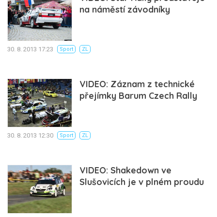
na náměstí závodníky
30. 8. 2013 17:23
Sport
ZL
VIDEO: Záznam z technické
přejímky Barum Czech Rally
30. 8. 2013 12:30
Sport
ZL
VIDEO: Shakedown ve
Slušovicích je v plném proudu