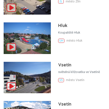
město Zlín
ZL
Hluk
Koupaliště Hluk
město Hluk
UH
Vsetín
světelná křižovatka ve Vsetíně
město Vsetín
VS
Vsetín