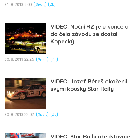
31. 8. 2013 9:00
Sport
ZL
VIDEO: Noční RZ je u konce a
do čela závodu se dostal
Kopecký
30. 8. 2013 22:26
Sport
ZL
VIDEO: Jozef Béreš okořenil
svými kousky Star Rally
30. 8. 2013 22:02
Sport
ZL
VIDEO: Star Rally představuje