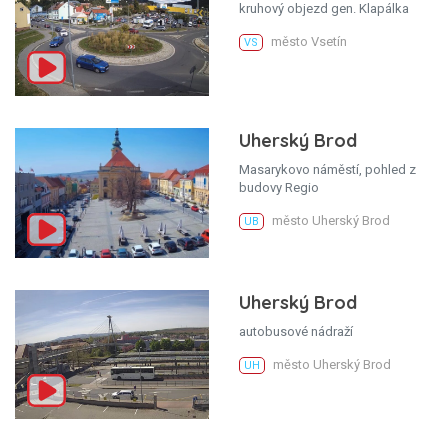
kruhový objezd gen. Klapálka
město Vsetín
VS
Uherský Brod
Masarykovo náměstí, pohled z
budovy Regio
město Uherský Brod
UB
Uherský Brod
autobusové nádraží
město Uherský Brod
UH