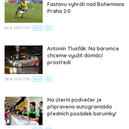
Fastavu vyhráli nad Bohemians
Praha 2:0
30. 8. 2013 7:31
Sport
ZL
Antonín Tlusťák: Na barumce
chceme využít domácí
prostředí
28. 8. 2013 7:56
Sport
ZL
Na úterní podvečer je
připravena autogramiáda
předních posádek barumky!