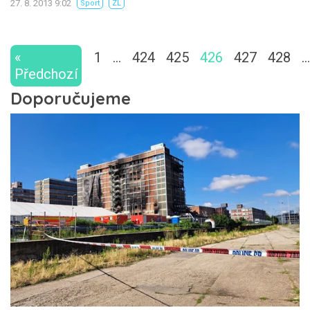
27. 8. 2013 9:02
Sport
ZL
«
1
…
424
425
426
427
428
…
Předchozí