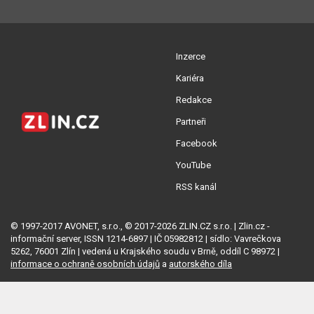
Inzerce
Kariéra
Redakce
Partneři
Facebook
YouTube
RSS kanál
© 1997-2017 AVONET, s.r.o., © 2017-2026 ZLIN.CZ s.r.o. | Zlin.cz -
informační server, ISSN 1214-6897 | IČ 05982812 | sídlo: Vavrečkova
5262, 76001 Zlín | vedená u Krajského soudu v Brně, oddíl C 98972 |
informace o ochraně osobních údajů
a
autorského díla