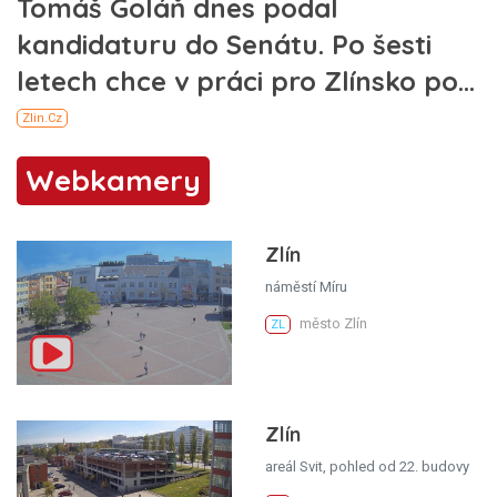
Webkamery
Zlín
náměstí Míru
město Zlín
ZL
Zlín
areál Svit, pohled od 22. budovy