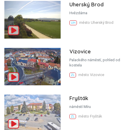
Uherský Brod
Hvězdárna
město Uherský Brod
UH
Vizovice
Palackého náměstí, pohled od
kostela
město Vizovice
ZL
Fryšták
náměstí Míru
město Fryšták
ZL