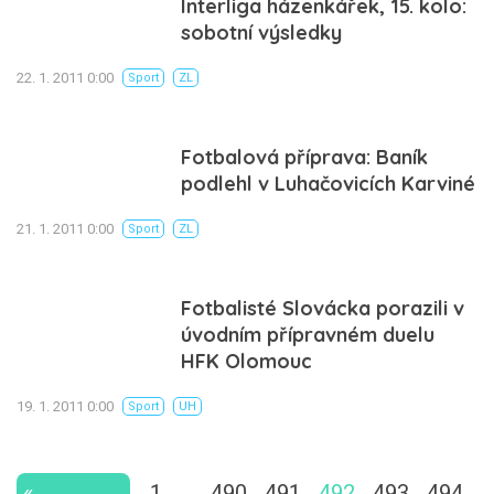
Interliga házenkářek, 15. kolo:
sobotní výsledky
22. 1. 2011 0:00
Sport
ZL
Fotbalová příprava: Baník
podlehl v Luhačovicích Karviné
21. 1. 2011 0:00
Sport
ZL
Fotbalisté Slovácka porazili v
úvodním přípravném duelu
HFK Olomouc
19. 1. 2011 0:00
Sport
UH
«
1
…
490
491
492
493
494
…