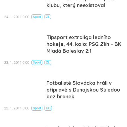
klubu, který neexistoval
24. 1. 2011 0:00
Sport
ZL
Tipsport extraliga ledního
hokeje, 44. kolo: PSG Zlín – BK
Mladá Boleslav 2:1
23. 1. 2011 0:00
Sport
ZL
Fotbalisté Slovácka hráli v
přípravě s Dunajskou Stredou
bez branek
22. 1. 2011 0:00
Sport
UH