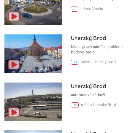
město Vsetín
VS
Uherský Brod
Masarykovo náměstí, pohled z
budovy Regio
město Uherský Brod
UB
Uherský Brod
autobusové nádraží
město Uherský Brod
UH