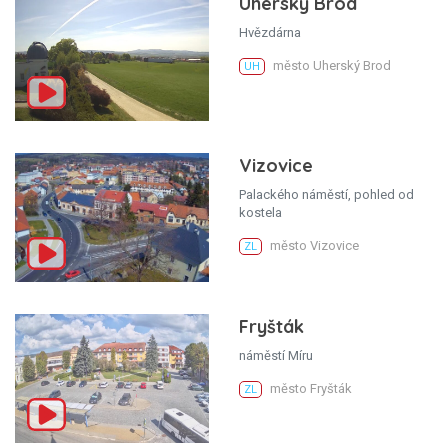
Uherský Brod
Hvězdárna
město Uherský Brod
UH
Vizovice
Palackého náměstí, pohled od
kostela
město Vizovice
ZL
Fryšták
náměstí Míru
město Fryšták
ZL