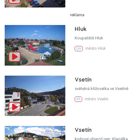
Hluk
Koupaliště Hluk
město Hluk
UH
Vsetín
světelná křižovatka ve Vsetíně
město Vsetín
VS
Vsetín
kruhový objezd gen. Klapálka