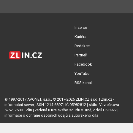
Inzerce
Kariéra
Redakce
Partneři
Facebook
YouTube
RSS kanál
© 1997-2017 AVONET, s.r.o., © 2017-2026 ZLIN.CZ s.r.o. | Zlin.cz -
informační server, ISSN 1214-6897 | IČ 05982812 | sídlo: Vavrečkova
5262, 76001 Zlín | vedená u Krajského soudu v Brně, oddíl C 98972 |
informace o ochraně osobních údajů
a
autorského díla