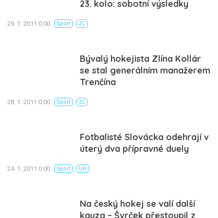
23. kolo: sobotní výsledky
29. 1. 2011 0:00
Sport
ZL
Bývalý hokejista Zlína Kollár
se stal generálním manažerem
Trenčína
28. 1. 2011 0:00
Sport
ZL
Fotbalisté Slovácka odehrají v
úterý dva přípravné duely
24. 1. 2011 0:00
Sport
UH
Na český hokej se valí další
kauza – Švrček přestoupil z