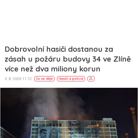
Dobrovolní hasiči dostanou za
zásah u požáru budovy 34 ve Zlíně
více než dva miliony korun
5. 8. 2026 11:12
Co se děje
Hasiči a policie
ZL