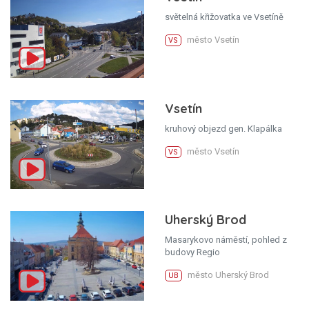
světelná křižovatka ve Vsetíně
město Vsetín
VS
Vsetín
kruhový objezd gen. Klapálka
město Vsetín
VS
Uherský Brod
Masarykovo náměstí, pohled z
budovy Regio
město Uherský Brod
UB