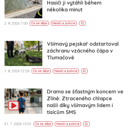
Hasiči ji vytáhli během
několika minut
2. 8. 2026 7:00
Co se děje
Hasiči a policie
ZL
Všímavý pejskař odstartoval
záchranu vzácného čápa v
Tlumačově
1. 8. 2026 12:26
Co se děje
Hasiči a policie
ZL
Drama se šťastným koncem ve
Zlíně: Ztraceného chlapce
našli díky všímavým lidem i
tisícům SMS
31. 7. 2026 15:01
Co se děje
Hasiči a policie
ZL