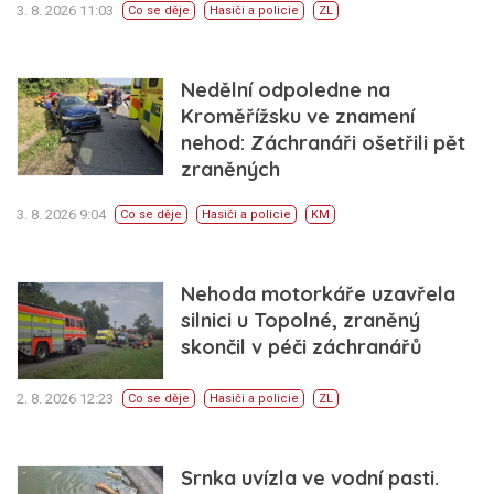
3. 8. 2026 11:03
Co se děje
Hasiči a policie
ZL
Nedělní odpoledne na
Kroměřížsku ve znamení
nehod: Záchranáři ošetřili pět
zraněných
3. 8. 2026 9:04
Co se děje
Hasiči a policie
KM
Nehoda motorkáře uzavřela
silnici u Topolné, zraněný
skončil v péči záchranářů
2. 8. 2026 12:23
Co se děje
Hasiči a policie
ZL
Srnka uvízla ve vodní pasti.