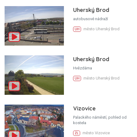
Uherský Brod
autobusové nádraží
město Uherský Brod
UH
Uherský Brod
Hvězdárna
město Uherský Brod
UH
Vizovice
Palackého náměstí, pohled od
kostela
město Vizovice
ZL