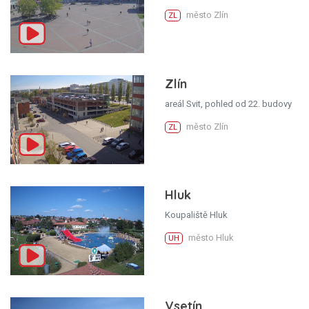
město Zlín
ZL
Zlín
areál Svit, pohled od 22. budovy
město Zlín
ZL
Hluk
Koupaliště Hluk
město Hluk
UH
Vsetín