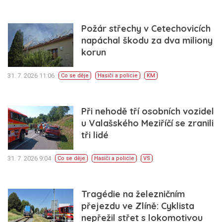
Požár střechy v Cetechovicích
napáchal škodu za dva miliony
korun
31. 7. 2026 11:06
Co se děje
Hasiči a policie
KM
Při nehodě tří osobních vozidel
u Valašského Meziříčí se zranili
tři lidé
31. 7. 2026 9:04
Co se děje
Hasiči a policie
VS
Tragédie na železničním
přejezdu ve Zlíně: Cyklista
nepřežil střet s lokomotivou