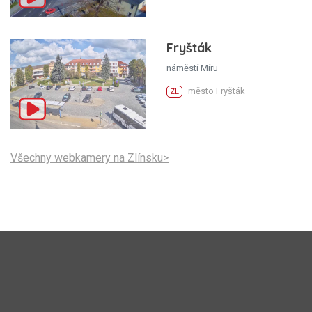
Fryšták
náměstí Míru
město Fryšták
ZL
Všechny webkamery na Zlínsku>