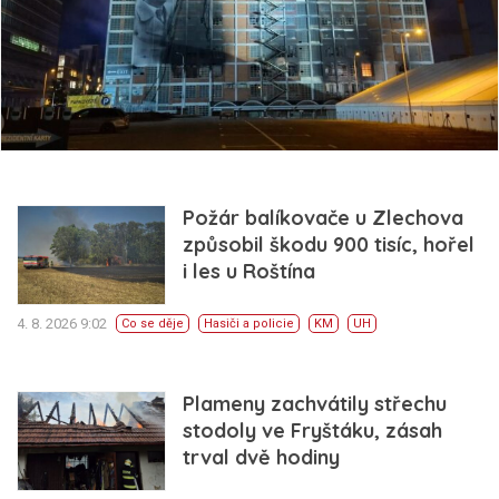
Požár balíkovače u Zlechova
způsobil škodu 900 tisíc, hořel
i les u Roštína
4. 8. 2026 9:02
Co se děje
Hasiči a policie
KM
UH
Plameny zachvátily střechu
stodoly ve Fryštáku, zásah
trval dvě hodiny