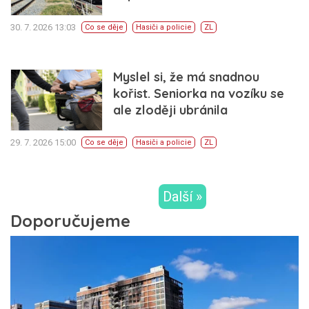
30. 7. 2026 13:03
Co se děje
Hasiči a policie
ZL
Myslel si, že má snadnou
kořist. Seniorka na vozíku se
ale zloději ubránila
29. 7. 2026 15:00
Co se děje
Hasiči a policie
ZL
Další »