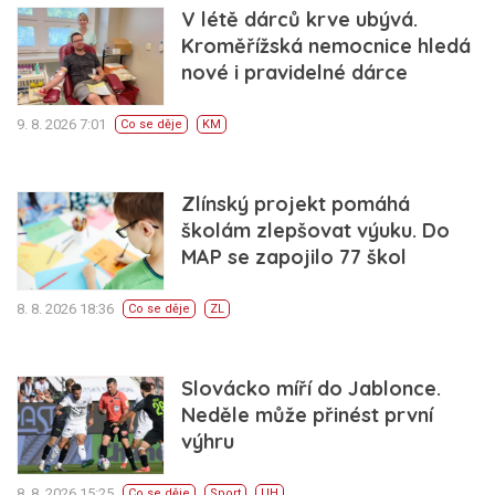
V létě dárců krve ubývá.
Kroměřížská nemocnice hledá
nové i pravidelné dárce
9. 8. 2026 7:01
Co se děje
KM
Zlínský projekt pomáhá
školám zlepšovat výuku. Do
MAP se zapojilo 77 škol
8. 8. 2026 18:36
Co se děje
ZL
Slovácko míří do Jablonce.
Neděle může přinést první
výhru
8. 8. 2026 15:25
Co se děje
Sport
UH