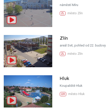
náměstí Míru
město Zlín
ZL
Zlín
areál Svit, pohled od 22. budovy
město Zlín
ZL
Hluk
Koupaliště Hluk
město Hluk
UH