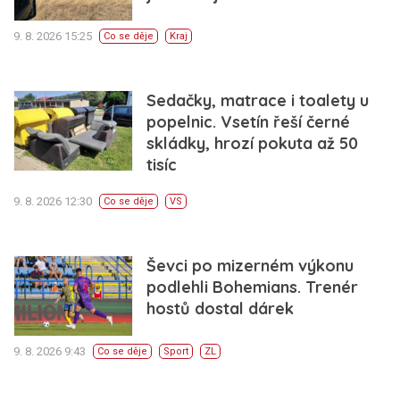
9. 8. 2026 15:25
Co se děje
Kraj
Sedačky, matrace i toalety u
popelnic. Vsetín řeší černé
skládky, hrozí pokuta až 50
tisíc
9. 8. 2026 12:30
Co se děje
VS
Ševci po mizerném výkonu
podlehli Bohemians. Trenér
hostů dostal dárek
9. 8. 2026 9:43
Co se děje
Sport
ZL