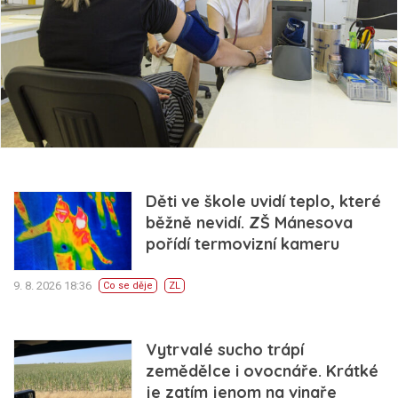
Děti ve škole uvidí teplo, které
běžně nevidí. ZŠ Mánesova
pořídí termovizní kameru
9. 8. 2026 18:36
Co se děje
ZL
Vytrvalé sucho trápí
zemědělce i ovocnáře. Krátké
je zatím jenom na vinaře