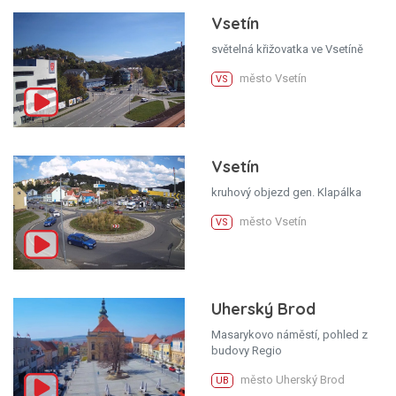
Vsetín
světelná křižovatka ve Vsetíně
město Vsetín
VS
Vsetín
kruhový objezd gen. Klapálka
město Vsetín
VS
Uherský Brod
Masarykovo náměstí, pohled z
budovy Regio
město Uherský Brod
UB