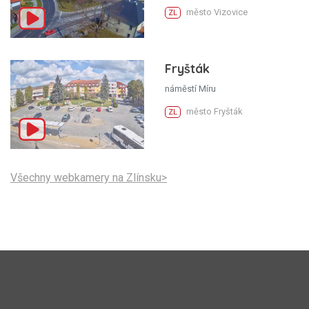
město Vizovice
ZL
Fryšták
náměstí Míru
město Fryšták
ZL
Všechny webkamery na Zlínsku>