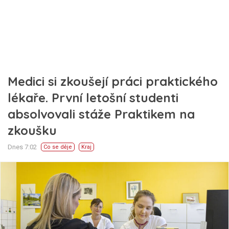
Medici si zkoušejí práci praktického
lékaře. První letošní studenti
absolvovali stáže Praktikem na
zkoušku
Dnes 7:02
Co se děje
Kraj