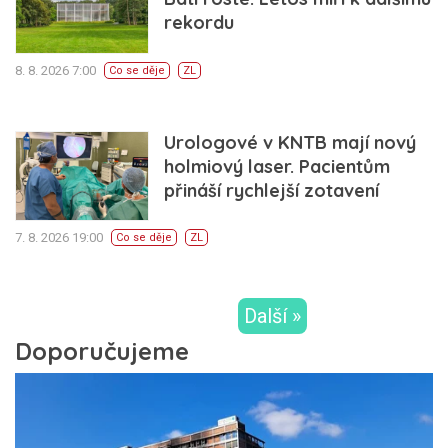
rekordu
8. 8. 2026 7:00
Co se děje
ZL
Urologové v KNTB mají nový
holmiový laser. Pacientům
přináší rychlejší zotavení
7. 8. 2026 19:00
Co se děje
ZL
Další »