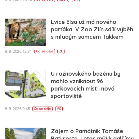
Lvice Elsa už má nového
parťáka. V Zoo Zlín sdílí výběh
s mladým samcem Takkem
8. 8. 2026 12:31
Co se děje
ZL
U rožnovského bazénu by
mohlo vzniknout 96
parkovacích míst i nová
sportoviště
8. 8. 2026 9:45
Co se děje
VS
Zájem o Památník Tomáše
Bati roste. Letos míří k dalšímu