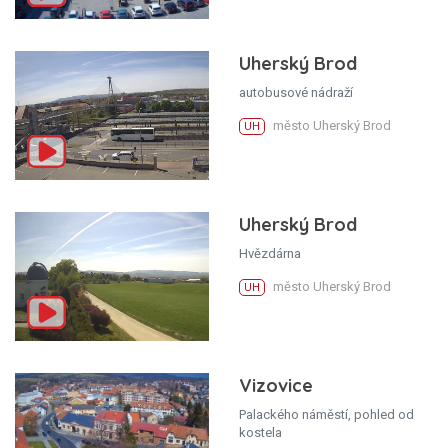
Uherský Brod
autobusové nádraží
město Uherský Brod
UH
Uherský Brod
Hvězdárna
město Uherský Brod
UH
Vizovice
Palackého náměstí, pohled od
kostela