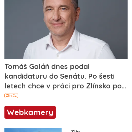
Webkamery
Zlín