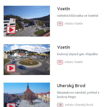
Vsetín
světelná křižovatka ve Vsetíně
město Vsetín
VS
Vsetín
kruhový objezd gen. Klapálka
město Vsetín
VS
Uherský Brod
Masarykovo náměstí, pohled z
budovy Regio
město Uherský Brod
UB