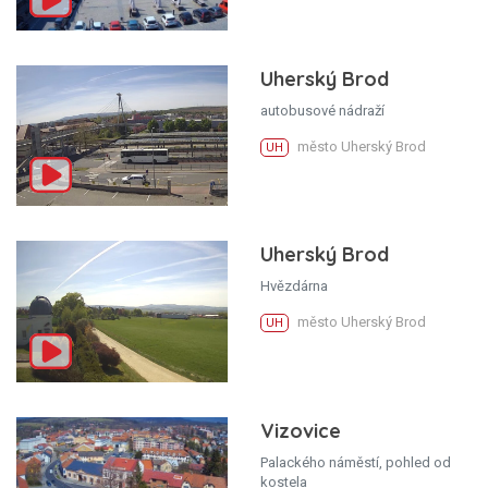
Uherský Brod
autobusové nádraží
město Uherský Brod
UH
Uherský Brod
Hvězdárna
město Uherský Brod
UH
Vizovice
Palackého náměstí, pohled od
kostela