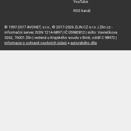
YouTube
RSS kanál
© 1997-2017 AVONET, s.r.o., © 2017-2026 ZLIN.CZ s.r.o. | Zlin.cz -
informační server, ISSN 1214-6897 | IČ 05982812 | sídlo: Vavrečkova
5262, 76001 Zlín | vedená u Krajského soudu v Brně, oddíl C 98972 |
informace o ochraně osobních údajů
a
autorského díla