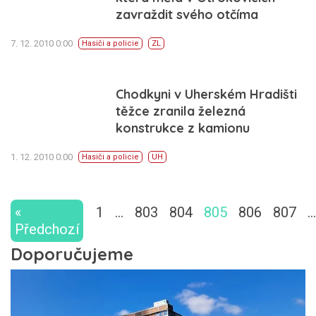
zavraždit svého otčíma
7. 12. 2010 0:00
Hasiči a policie
ZL
Chodkyni v Uherském Hradišti
těžce zranila železná
konstrukce z kamionu
1. 12. 2010 0:00
Hasiči a policie
UH
«
1
…
803
804
805
806
807
…
Předchozí