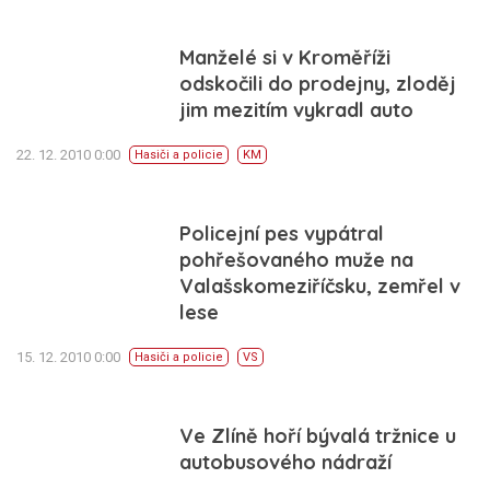
Manželé si v Kroměříži
odskočili do prodejny, zloděj
jim mezitím vykradl auto
22. 12. 2010 0:00
Hasiči a policie
KM
Policejní pes vypátral
pohřešovaného muže na
Valašskomeziříčsku, zemřel v
lese
15. 12. 2010 0:00
Hasiči a policie
VS
Ve Zlíně hoří bývalá tržnice u
autobusového nádraží