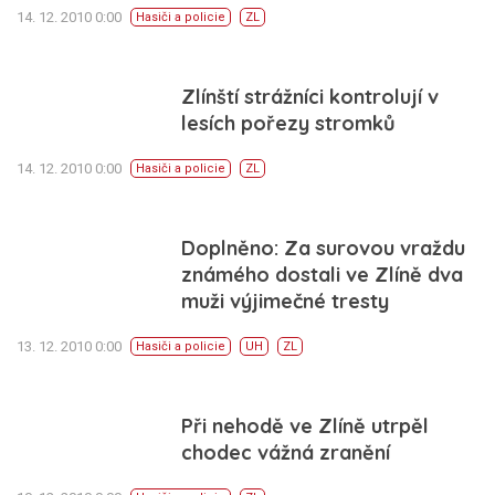
14. 12. 2010 0:00
Hasiči a policie
ZL
Zlínští strážníci kontrolují v
lesích pořezy stromků
14. 12. 2010 0:00
Hasiči a policie
ZL
Doplněno: Za surovou vraždu
známého dostali ve Zlíně dva
muži výjimečné tresty
13. 12. 2010 0:00
Hasiči a policie
UH
ZL
Při nehodě ve Zlíně utrpěl
chodec vážná zranění