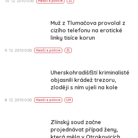
10. 12. 2010 0:00
Hasiči a policie
ZL
Muž z Tlumačova provolal z
cizího telefonu na erotické
linky tisíce korun
9. 12. 2010 0:00
Hasiči a policie
ZL
Uherskohradišťští kriminalisté
objasnili krádež trezoru,
zloději s ním ujeli na kole
8. 12. 2010 0:00
Hasiči a policie
UH
Zlínský soud začne
projednávat případ ženy,
která měla v Otrokovicích