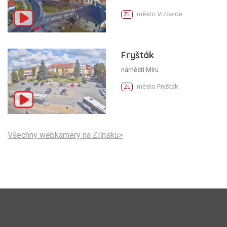
město Vizovice
ZL
Fryšták
náměstí Míru
město Fryšták
ZL
Všechny webkamery na Zlínsku>