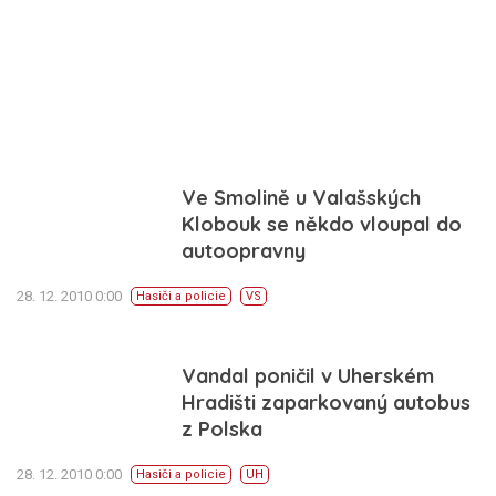
Ve Smolině u Valašských
Klobouk se někdo vloupal do
autoopravny
28. 12. 2010 0:00
Hasiči a policie
VS
Vandal poničil v Uherském
Hradišti zaparkovaný autobus
z Polska
28. 12. 2010 0:00
Hasiči a policie
UH