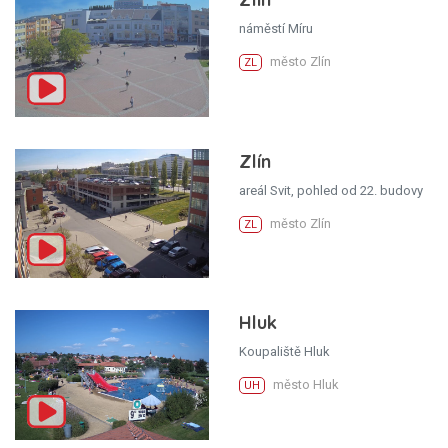
náměstí Míru
město Zlín
ZL
Zlín
areál Svit, pohled od 22. budovy
město Zlín
ZL
Hluk
Koupaliště Hluk
město Hluk
UH