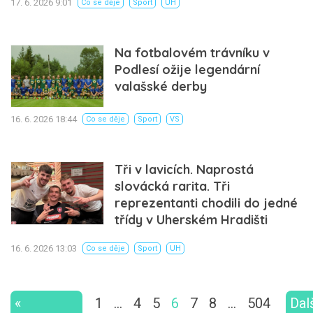
17. 6. 2026 9:01
Co se děje
Sport
UH
Na fotbalovém trávníku v
Podlesí ožije legendární
valašské derby
16. 6. 2026 18:44
Co se děje
Sport
VS
Tři v lavicích. Naprostá
slovácká rarita. Tři
reprezentanti chodili do jedné
třídy v Uherském Hradišti
16. 6. 2026 13:03
Co se děje
Sport
UH
«
1
…
4
5
6
7
8
…
504
Dal