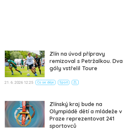
Zlín na úvod přípravy
remizoval s Petržalkou. Dva
góly vstřelil Toure
21. 6. 2026 12:25
Co se děje
Sport
ZL
Zlínský kraj bude na
Olympiádě dětí a mládeže v
Praze reprezentovat 241
sportovců