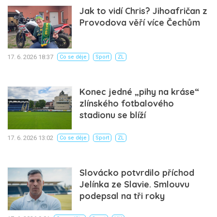
Jak to vidí Chris? Jihoafričan z
Provodova věří více Čechům
17. 6. 2026 18:37
Co se děje
Sport
ZL
Konec jedné „pihy na kráse“
zlínského fotbalového
stadionu se blíží
17. 6. 2026 13:02
Co se děje
Sport
ZL
Slovácko potvrdilo příchod
Jelínka ze Slavie. Smlouvu
podepsal na tři roky