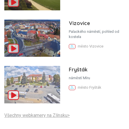
Vizovice
Palackého náměstí, pohled od
kostela
město Vizovice
ZL
Fryšták
náměstí Míru
město Fryšták
ZL
Všechny webkamery na Zlínsku>