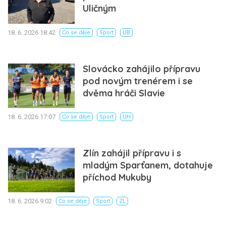
Uličným
18. 6. 2026 18:42
Co se děje
Sport
UB
Slovácko zahájilo přípravu
pod novým trenérem i se
dvěma hráči Slavie
18. 6. 2026 17:07
Co se děje
Sport
UH
Zlín zahájil přípravu i s
mladým Sparťanem, dotahuje
příchod Mukuby
18. 6. 2026 9:02
Co se děje
Sport
ZL