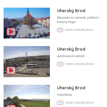
Uherský Brod
Masarykovo náměstí, pohled z
budovy Regio
město Uherský Brod
UB
Uherský Brod
autobusové nádraží
město Uherský Brod
UH
Uherský Brod
Hvězdárna
město Uherský Brod
UH