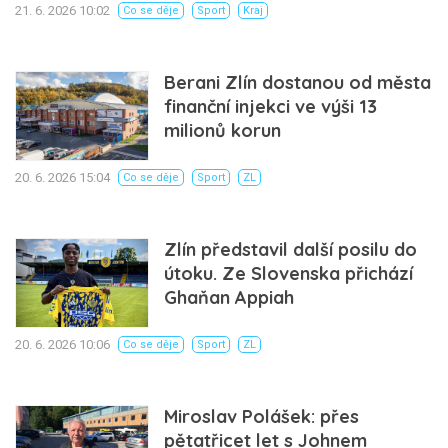
21. 6. 2026 10:02
Co se děje
Sport
Kraj
Berani Zlín dostanou od města
finanční injekci ve výši 13
milionů korun
20. 6. 2026 15:04
Co se děje
Sport
ZL
Zlín představil další posilu do
útoku. Ze Slovenska přichází
Ghaňan Appiah
20. 6. 2026 10:06
Co se děje
Sport
ZL
Miroslav Polášek: přes
pětatřicet let s Johnem