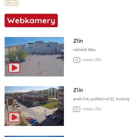
Webkamery
Zlín
náměstí Míru
město Zlín
ZL
Zlín
areál Svit, pohled od 22. budovy
město Zlín
ZL