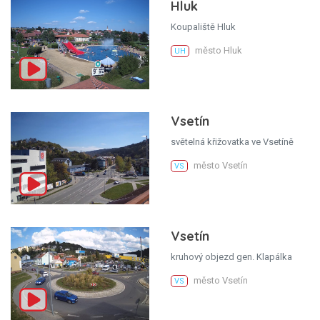
Hluk
Koupaliště Hluk
město Hluk
UH
Vsetín
světelná křižovatka ve Vsetíně
město Vsetín
VS
Vsetín
kruhový objezd gen. Klapálka
město Vsetín
VS