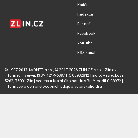
Kariéra
Redakce
Partneři
Facebook
YouTube
RSS kanál
© 1997-2017 AVONET, s.r.o., © 2017-2026 ZLIN.CZ s.r.o. | Zlin.cz -
informační server, ISSN 1214-6897 | IČ 05982812 | sídlo: Vavrečkova
5262, 76001 Zlín | vedená u Krajského soudu v Brně, oddíl C 98972 |
informace o ochraně osobních údajů
a
autorského díla