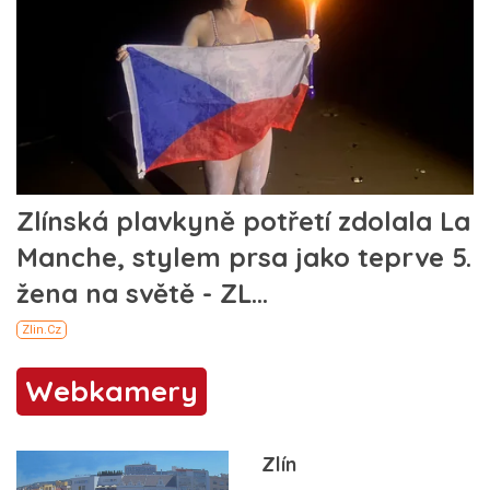
Webkamery
Zlín