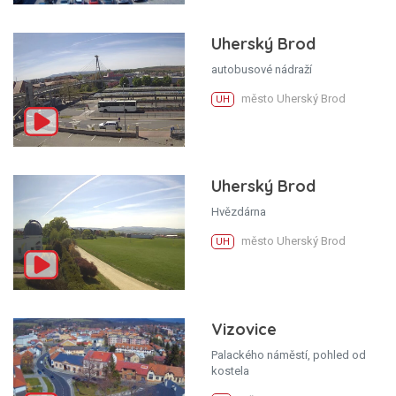
Uherský Brod
autobusové nádraží
město Uherský Brod
UH
Uherský Brod
Hvězdárna
město Uherský Brod
UH
Vizovice
Palackého náměstí, pohled od
kostela