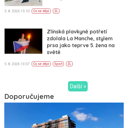
5. 8. 2026 15:10
Co se děje
ZL
Zlínská plavkyně potřetí
zdolala La Manche, stylem
prsa jako teprve 5. žena na
světě
5. 8. 2026 13:07
Co se děje
Sport
ZL
Další »