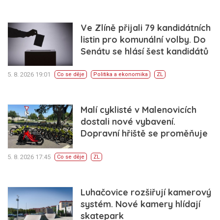
Ve Zlíně přijali 79 kandidátních
listin pro komunální volby. Do
Senátu se hlásí šest kandidátů
5. 8. 2026 19:01
Co se děje
Politika a ekonomika
ZL
Malí cyklisté v Malenovicích
dostali nové vybavení.
Dopravní hřiště se proměňuje
5. 8. 2026 17:45
Co se děje
ZL
Luhačovice rozšiřují kamerový
systém. Nové kamery hlídají
skatepark