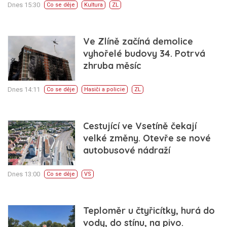
Dnes 15:30
Co se děje
Kultura
ZL
Ve Zlíně začíná demolice
vyhořelé budovy 34. Potrvá
zhruba měsíc
Dnes 14:11
Co se děje
Hasiči a policie
ZL
Cestující ve Vsetíně čekají
velké změny. Otevře se nové
autobusové nádraží
Dnes 13:00
Co se děje
VS
Teploměr u čtyřicítky, hurá do
vody, do stínu, na pivo.