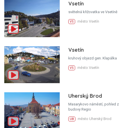
Vsetín
světelná křižovatka ve Vsetíně
město Vsetín
VS
Vsetín
kruhový objezd gen. Klapálka
město Vsetín
VS
Uherský Brod
Masarykovo náměstí, pohled z
budovy Regio
město Uherský Brod
UB