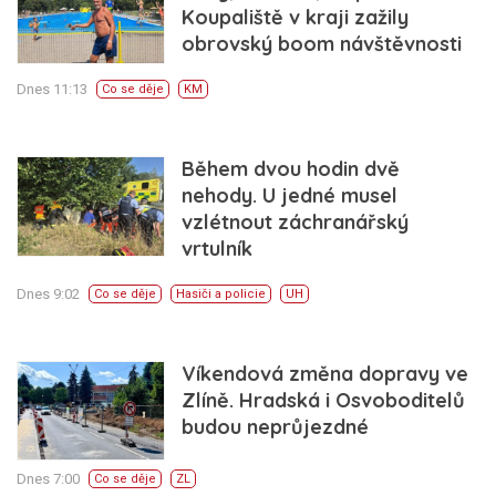
Koupaliště v kraji zažily
obrovský boom návštěvnosti
Dnes 11:13
Co se děje
KM
Během dvou hodin dvě
nehody. U jedné musel
vzlétnout záchranářský
vrtulník
Dnes 9:02
Co se děje
Hasiči a policie
UH
Víkendová změna dopravy ve
Zlíně. Hradská i Osvoboditelů
budou neprůjezdné
Dnes 7:00
Co se děje
ZL