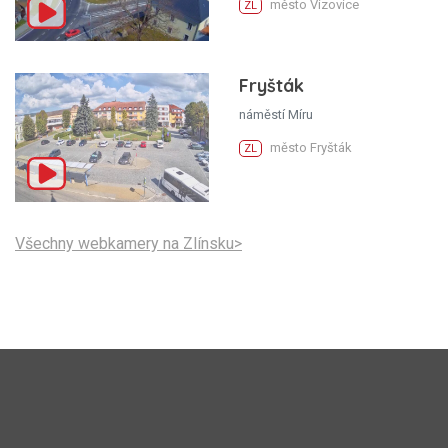
město Vizovice
ZL
Fryšták
náměstí Míru
město Fryšták
ZL
Všechny webkamery na Zlínsku>