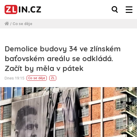
/
Co se děje
Demolice budovy 34 ve zlínském
baťovském areálu se odkládá.
Začít by měla v pátek
Dnes 19:15
Co se děje
ZL