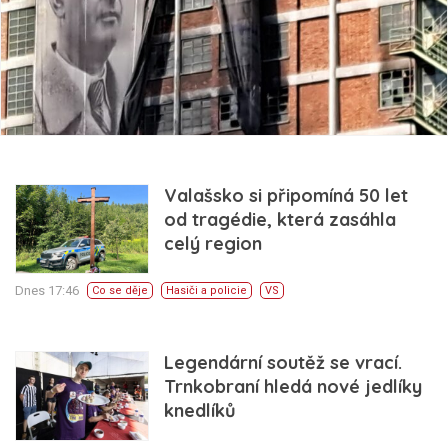
Valašsko si připomíná 50 let
od tragédie, která zasáhla
celý region
Dnes 17:46
Co se děje
Hasiči a policie
VS
Legendární soutěž se vrací.
Trnkobraní hledá nové jedlíky
knedlíků