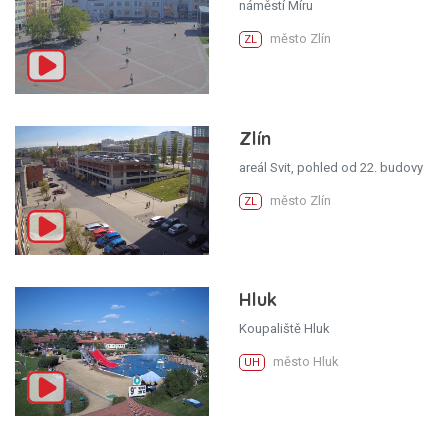
náměstí Míru
město Zlín
ZL
Zlín
areál Svit, pohled od 22. budovy
město Zlín
ZL
Hluk
Koupaliště Hluk
město Hluk
UH