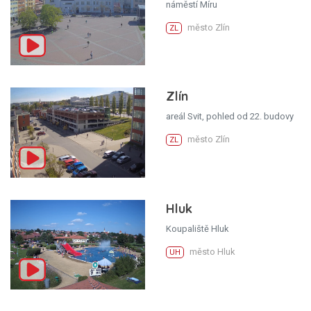
náměstí Míru
město Zlín
ZL
Zlín
areál Svit, pohled od 22. budovy
město Zlín
ZL
Hluk
Koupaliště Hluk
město Hluk
UH