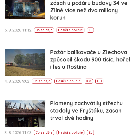
zásah u požáru budovy 34 ve
Zlíně více než dva miliony
korun
5. 8. 2026 11:12
Co se děje
Hasiči a policie
ZL
Požár balíkovače u Zlechova
způsobil škodu 900 tisíc, hořel
i les u Roštína
4. 8. 2026 9:02
Co se děje
Hasiči a policie
KM
UH
Plameny zachvátily střechu
stodoly ve Fryštáku, zásah
trval dvě hodiny
3. 8. 2026 11:03
Co se děje
Hasiči a policie
ZL