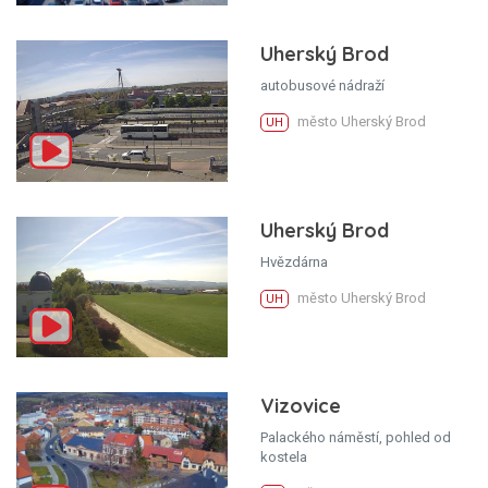
Uherský Brod
autobusové nádraží
město Uherský Brod
UH
Uherský Brod
Hvězdárna
město Uherský Brod
UH
Vizovice
Palackého náměstí, pohled od
kostela