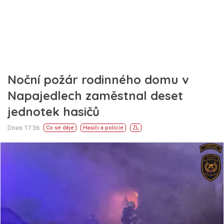
Noční požár rodinného domu v
Napajedlech zaměstnal deset
jednotek hasičů
Dnes 17:36
Co se děje
Hasiči a policie
ZL