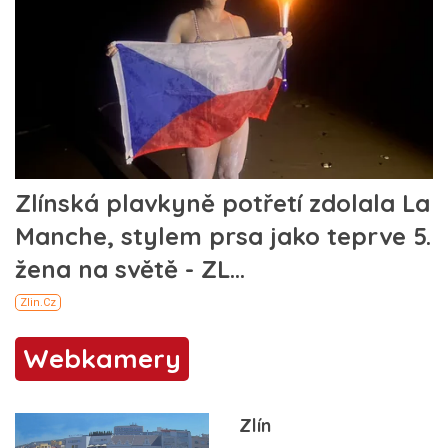
Webkamery
Zlín