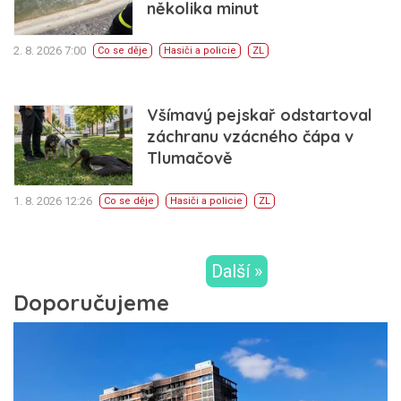
několika minut
2. 8. 2026 7:00
Co se děje
Hasiči a policie
ZL
Všímavý pejskař odstartoval
záchranu vzácného čápa v
Tlumačově
1. 8. 2026 12:26
Co se děje
Hasiči a policie
ZL
Další »