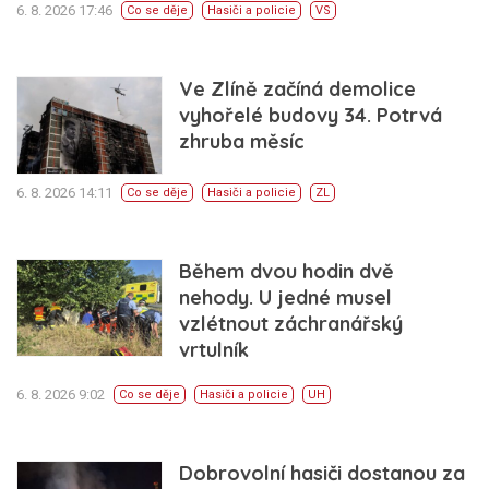
6. 8. 2026 17:46
Co se děje
Hasiči a policie
VS
Ve Zlíně začíná demolice
vyhořelé budovy 34. Potrvá
zhruba měsíc
6. 8. 2026 14:11
Co se děje
Hasiči a policie
ZL
Během dvou hodin dvě
nehody. U jedné musel
vzlétnout záchranářský
vrtulník
6. 8. 2026 9:02
Co se děje
Hasiči a policie
UH
Dobrovolní hasiči dostanou za