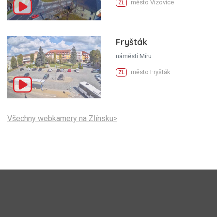
město Vizovice
ZL
Fryšták
náměstí Míru
město Fryšták
ZL
Všechny webkamery na Zlínsku>