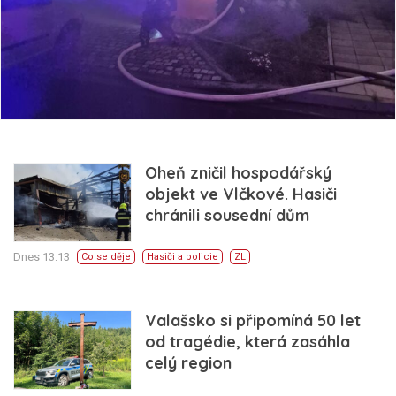
Oheň zničil hospodářský
objekt ve Vlčkové. Hasiči
chránili sousední dům
Dnes 13:13
Co se děje
Hasiči a policie
ZL
Valašsko si připomíná 50 let
od tragédie, která zasáhla
celý region