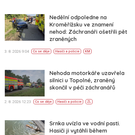
Nedělní odpoledne na
Kroměřížsku ve znamení
nehod: Záchranáři ošetřili pět
zraněných
3. 8. 2026 9:04
Co se děje
Hasiči a policie
KM
Nehoda motorkáře uzavřela
silnici u Topolné, zraněný
skončil v péči záchranářů
2. 8. 2026 12:23
Co se děje
Hasiči a policie
ZL
Srnka uvízla ve vodní pasti.
Hasiči ji vytáhli během