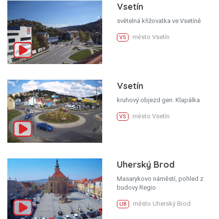
Vsetín
světelná křižovatka ve Vsetíně
město Vsetín
VS
Vsetín
kruhový objezd gen. Klapálka
město Vsetín
VS
Uherský Brod
Masarykovo náměstí, pohled z
budovy Regio
město Uherský Brod
UB