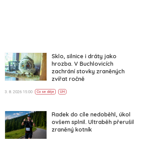
Sklo, silnice i dráty jako
hrozba. V Buchlovicích
zachrání stovky zraněných
zvířat ročně
3. 8. 2026 15:00
Co se děje
UH
Radek do cíle nedoběhl, úkol
ovšem splnil. Ultraběh přerušil
zraněný kotník