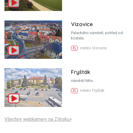
Vizovice
Palackého náměstí, pohled od
kostela
město Vizovice
ZL
Fryšták
náměstí Míru
město Fryšták
ZL
Všechny webkamery na Zlínsku>