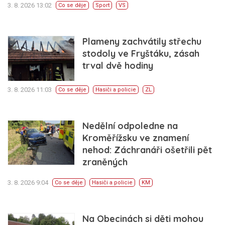
3. 8. 2026 13:02
Co se děje
Sport
VS
Plameny zachvátily střechu
stodoly ve Fryštáku, zásah
trval dvě hodiny
3. 8. 2026 11:03
Co se děje
Hasiči a policie
ZL
Nedělní odpoledne na
Kroměřížsku ve znamení
nehod: Záchranáři ošetřili pět
zraněných
3. 8. 2026 9:04
Co se děje
Hasiči a policie
KM
Na Obecinách si děti mohou