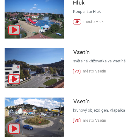
Hluk
Koupaliště Hluk
město Hluk
UH
Vsetín
světelná křižovatka ve Vsetíně
město Vsetín
VS
Vsetín
kruhový objezd gen. Klapálka
město Vsetín
VS