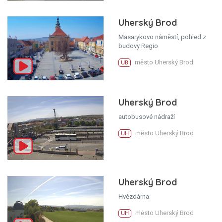
Uherský Brod
Masarykovo náměstí, pohled z
budovy Regio
město Uherský Brod
UB
Uherský Brod
autobusové nádraží
město Uherský Brod
UH
Uherský Brod
Hvězdárna
město Uherský Brod
UH