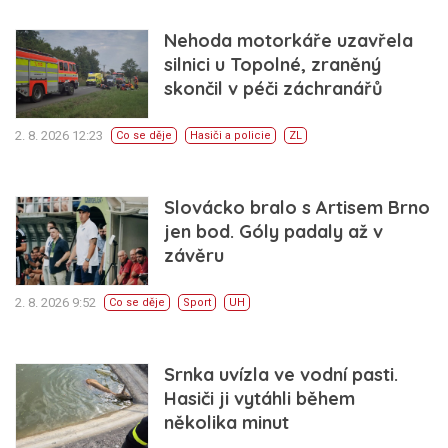
Nehoda motorkáře uzavřela
silnici u Topolné, zraněný
skončil v péči záchranářů
2. 8. 2026 12:23
Co se děje
Hasiči a policie
ZL
Slovácko bralo s Artisem Brno
jen bod. Góly padaly až v
závěru
2. 8. 2026 9:52
Co se děje
Sport
UH
Srnka uvízla ve vodní pasti.
Hasiči ji vytáhli během
několika minut