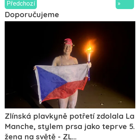
Předchozí
»