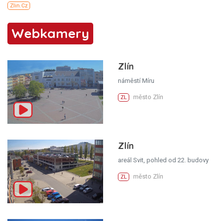
Webkamery
Zlín
náměstí Míru
město Zlín
ZL
Zlín
areál Svit, pohled od 22. budovy
město Zlín
ZL