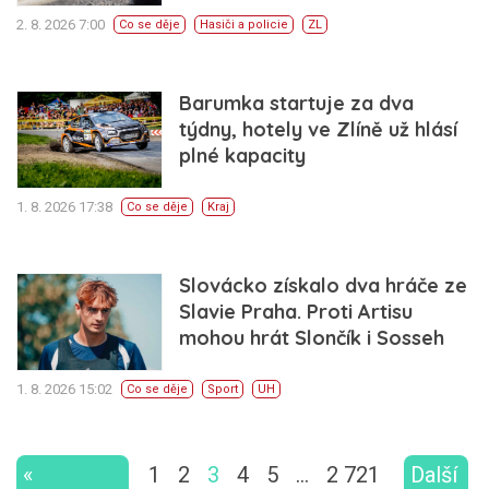
2. 8. 2026 7:00
Co se děje
Hasiči a policie
ZL
Barumka startuje za dva
týdny, hotely ve Zlíně už hlásí
plné kapacity
1. 8. 2026 17:38
Co se děje
Kraj
Slovácko získalo dva hráče ze
Slavie Praha. Proti Artisu
mohou hrát Slončík i Sosseh
1. 8. 2026 15:02
Co se děje
Sport
UH
«
1
2
3
4
5
…
2 721
Další