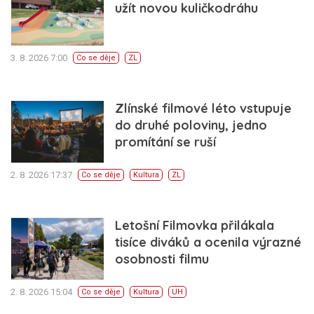
užít novou kuličkodráhu
3. 8. 2026 7:00
Co se děje
ZL
Zlínské filmové léto vstupuje
do druhé poloviny, jedno
promítání se ruší
2. 8. 2026 17:37
Co se děje
Kultura
ZL
Letošní Filmovka přilákala
tisíce diváků a ocenila výrazné
osobnosti filmu
2. 8. 2026 15:04
Co se děje
Kultura
UH