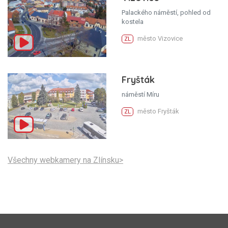
Palackého náměstí, pohled od
kostela
město Vizovice
ZL
Fryšták
náměstí Míru
město Fryšták
ZL
Všechny webkamery na Zlínsku>