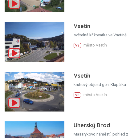
Vsetín
světelná křižovatka ve Vsetíně
město Vsetín
VS
Vsetín
kruhový objezd gen. Klapálka
město Vsetín
VS
Uherský Brod
Masarykovo náměstí, pohled z