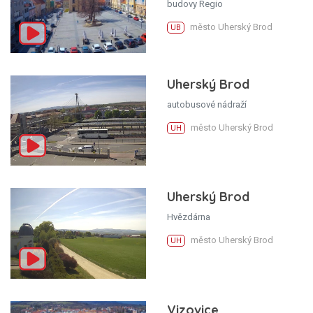
budovy Regio
město Uherský Brod
UB
Uherský Brod
autobusové nádraží
město Uherský Brod
UH
Uherský Brod
Hvězdárna
město Uherský Brod
UH
Vizovice