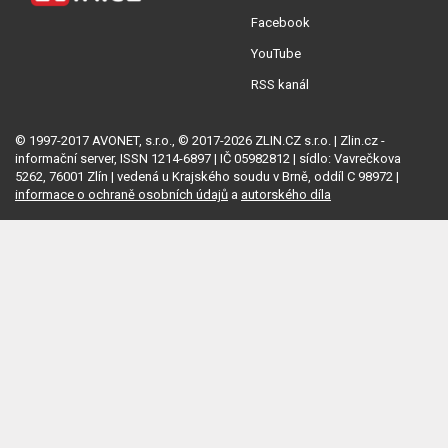
Facebook
YouTube
RSS kanál
© 1997-2017 AVONET, s.r.o., © 2017-2026 ZLIN.CZ s.r.o. | Zlin.cz -
informační server, ISSN 1214-6897 | IČ 05982812 | sídlo: Vavrečkova
5262, 76001 Zlín | vedená u Krajského soudu v Brně, oddíl C 98972 |
informace o ochraně osobních údajů
a
autorského díla