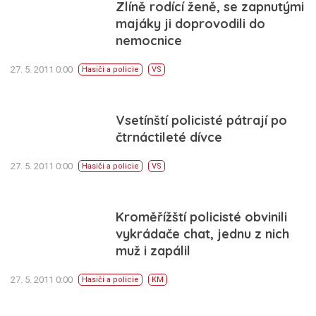
Zlíně rodící ženě, se zapnutými
majáky ji doprovodili do
nemocnice
27. 5. 2011 0:00
Hasiči a policie
VS
Vsetínští policisté pátrají po
čtrnáctileté dívce
27. 5. 2011 0:00
Hasiči a policie
VS
Kroměřížští policisté obvinili
vykrádače chat, jednu z nich
muž i zapálil
27. 5. 2011 0:00
Hasiči a policie
KM