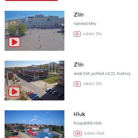
Zlín
náměstí Míru
město Zlín
ZL
Zlín
areál Svit, pohled od 22. budovy
město Zlín
ZL
Hluk
Koupaliště Hluk
město Hluk
UH