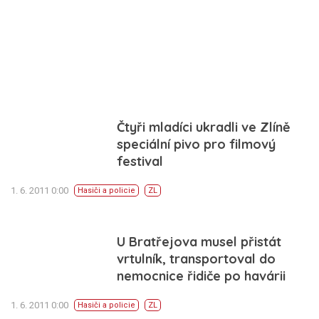
Čtyři mladíci ukradli ve Zlíně
speciální pivo pro filmový
festival
1. 6. 2011 0:00
Hasiči a policie
ZL
U Bratřejova musel přistát
vrtulník, transportoval do
nemocnice řidiče po havárii
1. 6. 2011 0:00
Hasiči a policie
ZL