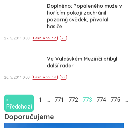
Doplněno: Popáleného muže v
hořícím pokoji zachránil
pozorný svědek, přivolal
hasiče
27. 5. 2011 0:00
Hasiči a policie
VS
Ve Valašském Meziříčí přibyl
další radar
26. 5. 2011 0:00
Hasiči a policie
VS
«
1
…
771
772
773
774
775
…
Předchozí