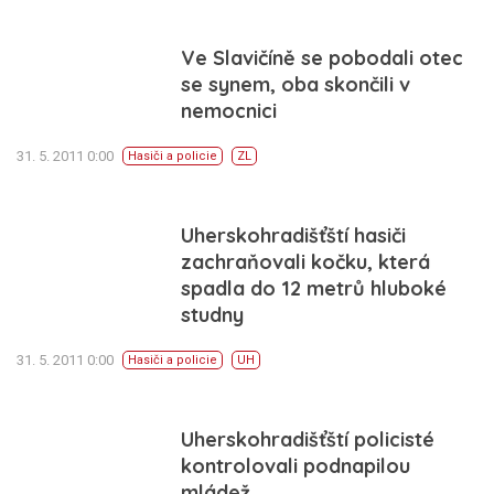
Ve Slavičíně se pobodali otec
se synem, oba skončili v
nemocnici
31. 5. 2011 0:00
Hasiči a policie
ZL
Uherskohradišťští hasiči
zachraňovali kočku, která
spadla do 12 metrů hluboké
studny
31. 5. 2011 0:00
Hasiči a policie
UH
Uherskohradišťští policisté
kontrolovali podnapilou
mládež