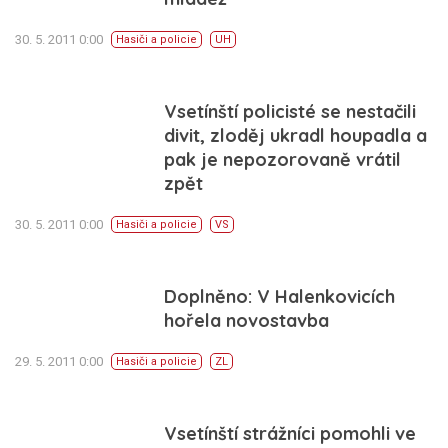
30. 5. 2011 0:00
Hasiči a policie
UH
Vsetínští policisté se nestačili
divit, zloděj ukradl houpadla a
pak je nepozorovaně vrátil
zpět
30. 5. 2011 0:00
Hasiči a policie
VS
Doplněno: V Halenkovicích
hořela novostavba
29. 5. 2011 0:00
Hasiči a policie
ZL
Vsetínští strážníci pomohli ve