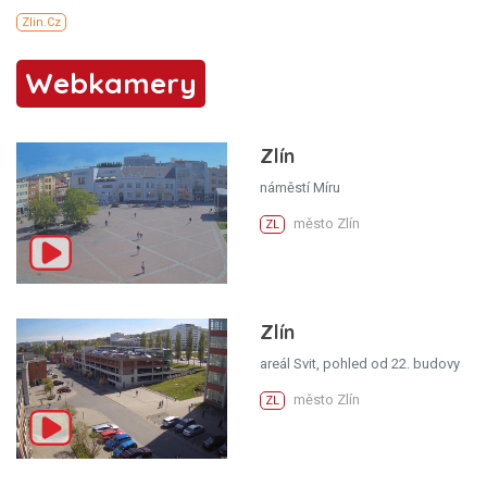
Webkamery
Zlín
náměstí Míru
město Zlín
ZL
Zlín
areál Svit, pohled od 22. budovy
město Zlín
ZL