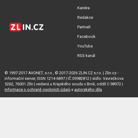
Kariéra
Redakce
Partneři
Facebook
YouTube
RSS kanál
© 1997-2017 AVONET, s.r.o., © 2017-2026 ZLIN.CZ s.r.o. | Zlin.cz -
informační server, ISSN 1214-6897 | IČ 05982812 | sídlo: Vavrečkova
5262, 76001 Zlín | vedená u Krajského soudu v Brně, oddíl C 98972 |
informace o ochraně osobních údajů
a
autorského díla