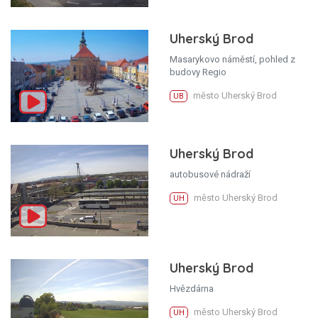
Uherský Brod
Masarykovo náměstí, pohled z
budovy Regio
město Uherský Brod
UB
Uherský Brod
autobusové nádraží
město Uherský Brod
UH
Uherský Brod
Hvězdárna
město Uherský Brod
UH