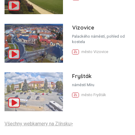
Vizovice
Palackého náměstí, pohled od
kostela
město Vizovice
ZL
Fryšták
náměstí Míru
město Fryšták
ZL
Všechny webkamery na Zlínsku>