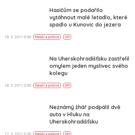
Hasičům se podařilo
vytáhnout malé letadlo, které
spadlo u Kunovic do jezera
18. 5. 2011 0:00
Hasiči a policie
UH
Na Uherskohradišťsku zastřelil
omylem jeden myslivec svého
kolegu
18. 5. 2011 0:00
Hasiči a policie
UH
Neznámý žhář podpálil dvě
auta v Hluku na
Uherskohradišťsku
17. 5. 2011 0:00
Hasiči a policie
UH