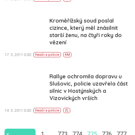
Kroměřížský soud poslal
cizince, který měl znásilnit
starší ženu, na čtyři roky do
vězení
17. 5. 2011 0:00
Hasiči a policie
KM
Rallye ochromila dopravu u
Slušovic, policie uzavřela část
silnic v Hostýnských a
Vizovických vrších
14. 5. 2011 0:00
Hasiči a policie
ZL
«
1
…
773
774
775
776
777
…