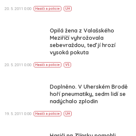
20. 5. 2011 0:00
Hasiči a policie
UH
Opilá žena z Valašského
Meziříčí vyhrožovala
sebevraždou, teď jí hrozí
vysoká pokuta
20. 5. 2011 0:00
Hasiči a policie
VS
Doplněno. V Uherském Brodě
hoří pneumatiky, sedm lidí se
nadýchalo zplodin
19. 5. 2011 0:00
Hasiči a policie
UH
Hasiči na Zlínsku pomohli