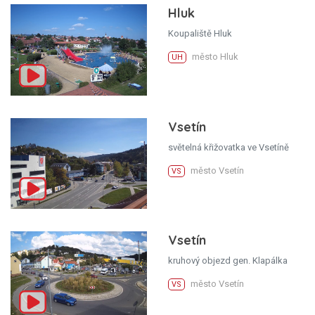
Hluk
Koupaliště Hluk
město Hluk
UH
Vsetín
světelná křižovatka ve Vsetíně
město Vsetín
VS
Vsetín
kruhový objezd gen. Klapálka
město Vsetín
VS