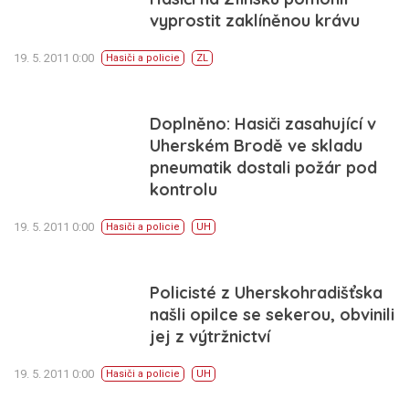
vyprostit zaklíněnou krávu
19. 5. 2011 0:00
Hasiči a policie
ZL
Doplněno: Hasiči zasahující v
Uherském Brodě ve skladu
pneumatik dostali požár pod
kontrolu
19. 5. 2011 0:00
Hasiči a policie
UH
Policisté z Uherskohradišťska
našli opilce se sekerou, obvinili
jej z výtržnictví
19. 5. 2011 0:00
Hasiči a policie
UH