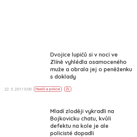
Dvojice lupičů si v noci ve
Zlíně vyhlédla osamoceného
muže a obrala jej o peněženku
s doklady
22. 5. 2011 0:00
Hasiči a policie
ZL
Mladí zloději vykradli na
Bojkovicku chatu, kvůli
defektu na kole je ale
policisté dopadli