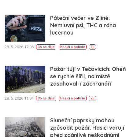
Páteční večer ve Zlíně:
Nemluvní psi, THC a rána
lucernou
28. 5. 2026 17:06
Co se děje
Hasiči a policie
ZL
Požár tújí v Tečovicích: Oheň
se rychle šířil, na místě
zasahovali i záchranáři
28. 5. 2026 11:04
Co se děje
Hasiči a policie
ZL
Sluneční paprsky mohou
způsobit požár. Hasiči varují
před zdánlivě neškodnými