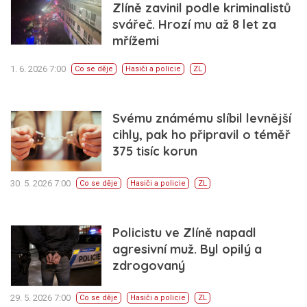
Zlíně zavinil podle kriminalistů
svářeč. Hrozí mu až 8 let za
mřížemi
1. 6. 2026 7:00
Co se děje
Hasiči a policie
ZL
Svému známému slíbil levnější
cihly, pak ho připravil o téměř
375 tisíc korun
30. 5. 2026 7:00
Co se děje
Hasiči a policie
ZL
Policistu ve Zlíně napadl
agresivní muž. Byl opilý a
zdrogovaný
29. 5. 2026 7:00
Co se děje
Hasiči a policie
ZL