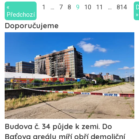
«
1
…
7
8
9
10
11
…
814
D
Předchozí
»