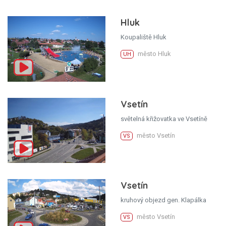
Hluk
Koupaliště Hluk
město Hluk
UH
Vsetín
světelná křižovatka ve Vsetíně
město Vsetín
VS
Vsetín
kruhový objezd gen. Klapálka
město Vsetín
VS