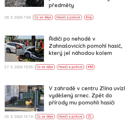
předměty
28. 5. 2026 7:04
Co se děje
Hasiči a policie
Kraj
Řidiči po nehodě v
Zahnašovicích pomohl hasič,
který jel náhodou kolem
27. 5. 2026 15:05
Co se děje
Hasiči a policie
KM
V zahradě v centru Zlína uvízl
vyděšený srnec. Zpět do
přírody mu pomohli hasiči
26. 5. 2026 13:14
Co se děje
Hasiči a policie
ZL