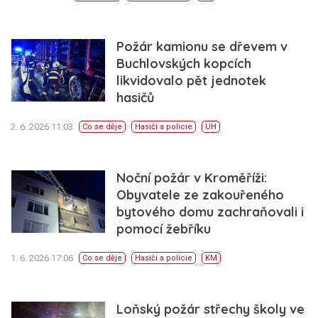
Požár kamionu se dřevem v
Buchlovských kopcích
likvidovalo pět jednotek
hasičů
2. 6. 2026 11:03
Co se děje
Hasiči a policie
UH
Noční požár v Kroměříži:
Obyvatele ze zakouřeného
bytového domu zachraňovali i
pomocí žebříku
1. 6. 2026 17:06
Co se děje
Hasiči a policie
KM
Loňský požár střechy školy ve