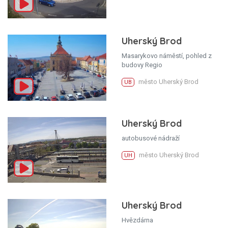
Uherský Brod
Masarykovo náměstí, pohled z
budovy Regio
město Uherský Brod
UB
Uherský Brod
autobusové nádraží
město Uherský Brod
UH
Uherský Brod
Hvězdárna