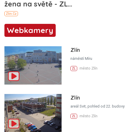
Webkamery
Zlín
náměstí Míru
město Zlín
ZL
Zlín
areál Svit, pohled od 22. budovy
město Zlín
ZL