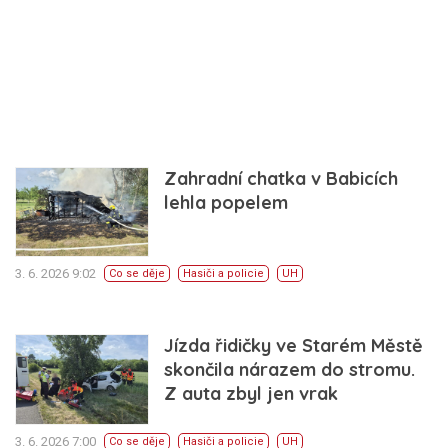
Zahradní chatka v Babicích
lehla popelem
3. 6. 2026 9:02
Co se děje
Hasiči a policie
UH
Jízda řidičky ve Starém Městě
skončila nárazem do stromu.
Z auta zbyl jen vrak
3. 6. 2026 7:00
Co se děje
Hasiči a policie
UH