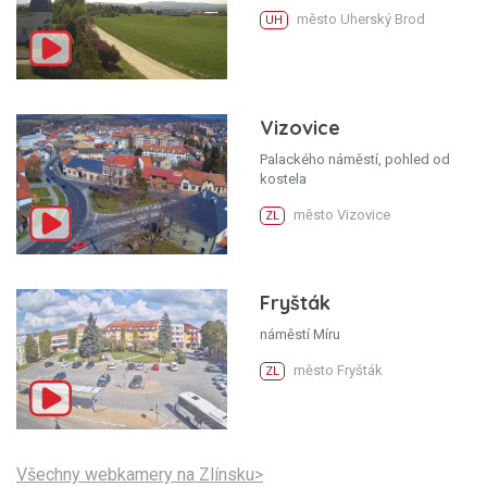
město Uherský Brod
UH
Vizovice
Palackého náměstí, pohled od
kostela
město Vizovice
ZL
Fryšták
náměstí Míru
město Fryšták
ZL
Všechny webkamery na Zlínsku>