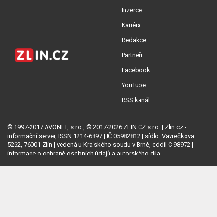
Inzerce
Kariéra
Redakce
Partneři
Facebook
YouTube
RSS kanál
© 1997-2017 AVONET, s.r.o., © 2017-2026 ZLIN.CZ s.r.o. | Zlin.cz -
informační server, ISSN 1214-6897 | IČ 05982812 | sídlo: Vavrečkova
5262, 76001 Zlín | vedená u Krajského soudu v Brně, oddíl C 98972 |
informace o ochraně osobních údajů
a
autorského díla