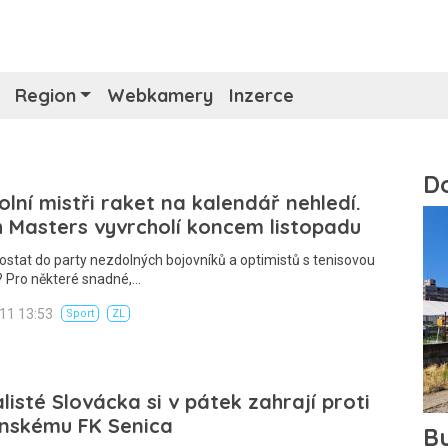
Region
Webkamery
Inzerce
lní mistři raket na kalendář nehledí.
h Masters vyvrcholí koncem listopadu
ostat do party nezdolných bojovníků a optimistů s tenisovou
? Pro některé snadné,…
011 13:53
Sport
ZL
listé Slovácka si v pátek zahrají proti
enskému FK Senica