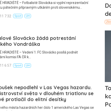
HRADIŠTĚ – Fotbalisté Slovácka si vyplní reprezentační
ku pátečním přípravným utkáním proti slovenskému…
011 7:32
Sport
UH
lové Slovácko žádá potrestání
ického Vondráška
 HRADIŠTĚ – Vedení 1. FC Slovácko posílá podnět
nární komisi FA ČR k…
011 6:57
Sport
UH
ušek nepodlehl v Las Vegas hazardu.
strovství světa v dlouhém triatlonu se
é protlačil do elitní desítky
ového města hazardních her číslo 1 amerického Las Vegas se