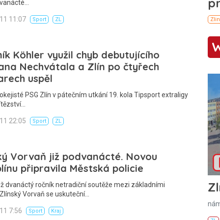
dvanácté…
011 11:07
Sport
ZL
ík Köhler využil chyb debutujícího
na Nechvátala a Zlín po čtyřech
arech uspěl
okejisté PSG Zlín v pátečním utkání 19. kola Tipsport extraligy
ítězství…
011 22:05
Sport
ZL
ký Vorvaň již podvanácté. Novou
plínu připravila Městská policie
Zl
iž dvanáctý ročník netradiční soutěže mezi základními
Zlínský Vorvaň se uskuteční…
nám
011 7:56
Sport
Kraj