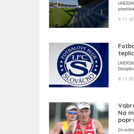
UHERSKÉ 
přestáv
9. 11. 2
Fotba
tepl
UHERSKÉ
Discipli
8. 11. 2
Vabro
Na mi
poprv
Do svět