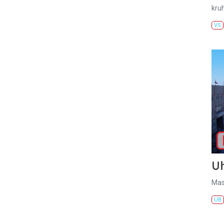
kru
VS
U
Mas
UB