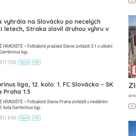
ZL
a vyhrála na Slovácku po necelých
i letech, Straka slavil druhou výhru v
HRADIŠTĚ – Fotbalisté pražské Slavie zvítězili 3:1 v utkání
 Gambrinus ligy…
2011 7:05
Sport
UH
inus liga, 12. kolo: 1. FC Slovácko – SK
Zl
a Praha 1:3
areá
HRADIŠTĚ – Fotbalisté Slavie Praha zvítězili v nedělním
ZL
2. kola Gambrinus ligy…
2011 6:55
Sport
UH