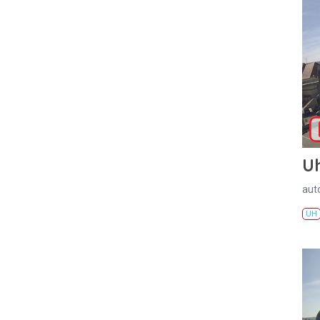
U
aut
UH