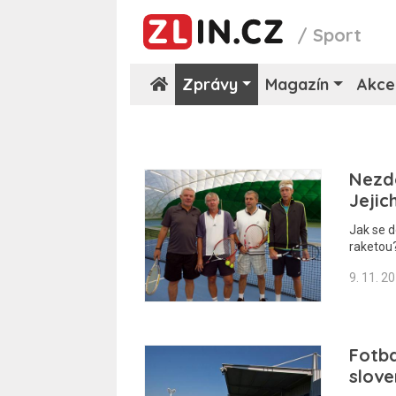
/
Sport
Zprávy
Magazín
Akce
Nezdo
Jejic
Jak se d
raketou
9. 11. 2
Fotba
slov