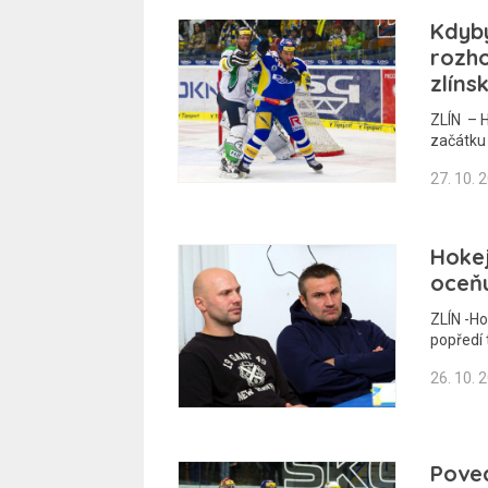
Kdyby
rozho
zlíns
ZLÍN – H
začátku
27. 10. 
Hokej
oceňu
ZLÍN -Ho
popředí 
26. 10. 
Pove