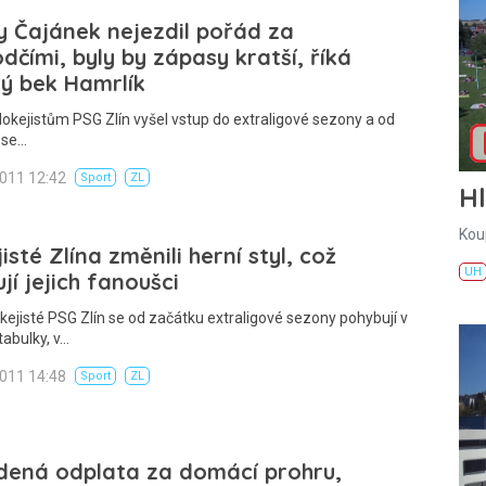
 Čajánek nejezdil pořád za
dčími, byly by zápasy kratší, říká
ký bek Hamrlík
okejistům PSG Zlín vyšel vstup do extraligové sezony a od
 se…
2011 12:42
Sport
ZL
H
Kou
isté Zlína změnili herní styl, což
UH
jí jejich fanoušci
kejisté PSG Zlín se od začátku extraligové sezony pohybují v
tabulky, v…
2011 14:48
Sport
ZL
dená odplata za domácí prohru,