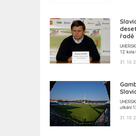
Slavi
deset
řadě
UHERSKÉ 
12. kola
31. 10. 
Gambr
Slavi
UHERSKÉ 
utkání 1
31. 10. 