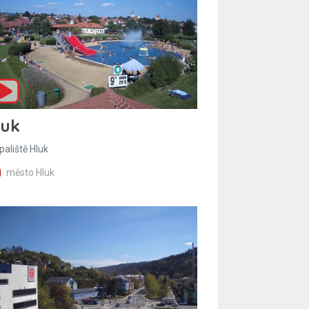
luk
paliště Hluk
město Hluk