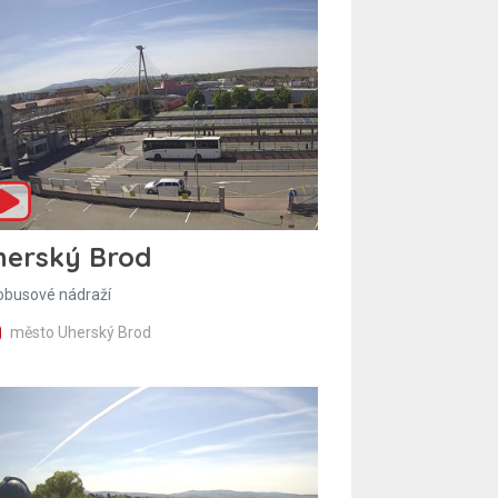
herský Brod
obusové nádraží
město Uherský Brod