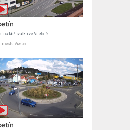
etín
telná křižovatka ve Vsetíně
město Vsetín
etín