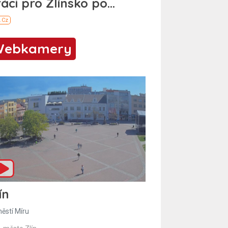
Webkamery
ín
ěstí Míru