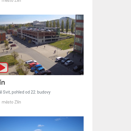
město Zlín
ín
l Svit, pohled od 22. budovy
město Zlín