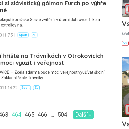
al si slávistický gólman Furch po výhře
íně
okejisté pražské Slavie zvítězili v úterní dohrávce 1. kola
Vs
 extraligy na…
svě
2011 7:51
Sport
ZL
VS
í hřiště na Trávníkách v Otrokovicích
moci využít i veřejnost
ICE – Zcela zdarma bude moci veřejnost využívat školní
ři Základní škole Trávníky…
2011 14:22
Sport
ZL
463
464
465
466
…
504
Další »
Vs