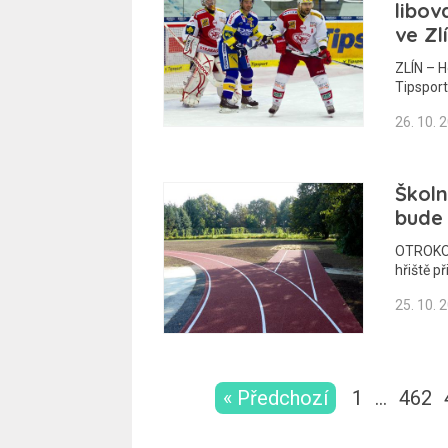
libov
ve Zl
ZLÍN – H
Tipsport
26. 10. 
Školn
bude 
OTROKOV
hřiště p
25. 10. 
« Předchozí
1
…
462