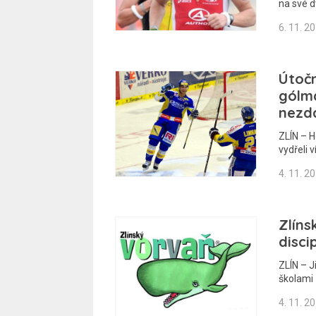
na své 
6. 11. 2
Útočn
gólma
nezd
ZLÍN – H
vydřeli v
4. 11. 2
Zlíns
disci
ZLÍN – J
školami 
4. 11. 2