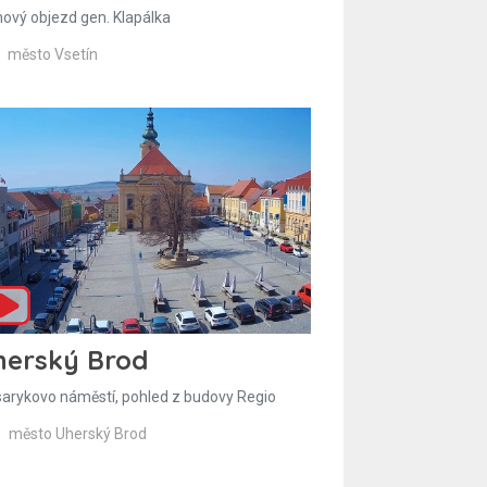
hový objezd gen. Klapálka
město Vsetín
herský Brod
arykovo náměstí, pohled z budovy Regio
město Uherský Brod