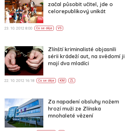
začal působit učitel, jde o
celorepublikový unikát
23. 10. 2012 8:00
Co se děje
VS
Zlínští kriminalisté objasnili
sérii krádeží aut, na svědomí ji
mají dva mladíci
22. 10. 2012 16:18
Co se děje
KM
ZL
Za napadení obsluhy nožem
hrozí muži ze Zlínska
mnohaleté vězení