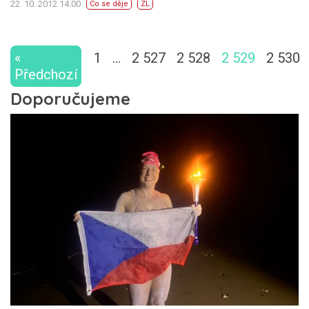
22. 10. 2012 14:00
Co se děje
ZL
«
1
…
2 527
2 528
2 529
2 530
Předchozí