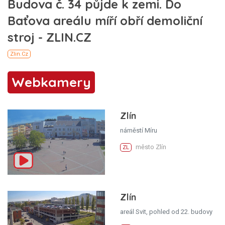
Webkamery
Zlín
náměstí Míru
město Zlín
ZL
Zlín
areál Svit, pohled od 22. budovy