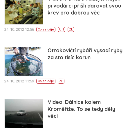
prvodárci přišli darovat svou
krev pro dobrou věc
24. 10. 2012 12:56
Co se děje
UH
ZL
Otrokovičtí rybáři vysadí ryby
za sto tisíc korun
24. 10. 2012 11:59
Co se děje
ZL
Video: Dálnice kolem
Kroměříže. To se tedy děly
věci