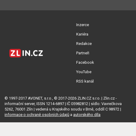
Inzerce
Kariéra
Redakce
Partneři
Facebook
YouTube
RSS kanál
© 1997-2017 AVONET, s.r.o., © 2017-2026 ZLIN.CZ s.r.o. | Zlin.cz -
informační server, ISSN 1214-6897 | IČ 05982812 | sídlo: Vavrečkova
5262, 76001 Zlín | vedená u Krajského soudu v Brně, oddíl C 98972 |
informace o ochraně osobních údajů
a
autorského díla