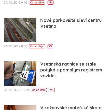
24. 10. 2012 9:16
Co se děje
KM
Nové parkoviště uleví centru
Vsetína
24. 10. 2012 8:00
Co se děje
VS
Vsetínská radnice se stále
potýká s pomalým registrem
vozidel
23. 10. 2012 11:59
Co se děje
VS
V rožnovské mateřské škole