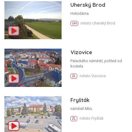
Uherský Brod
Hvězdárna
město Uherský Brod
UH
Vizovice
Palackého náměstí, pohled od
kostela
město Vizovice
ZL
Fryšták
náměstí Míru
město Fryšták
ZL