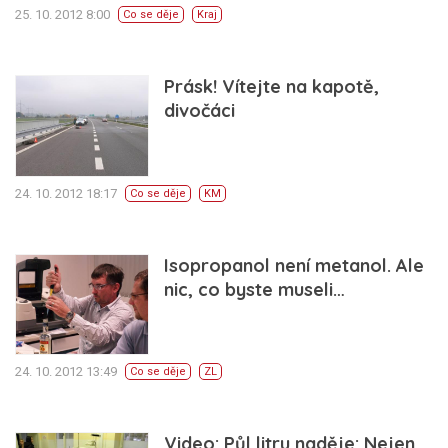
25. 10. 2012 8:00
Co se děje
Kraj
Prásk! Vítejte na kapotě,
divočáci
24. 10. 2012 18:17
Co se děje
KM
Isopropanol není metanol. Ale
nic, co byste museli…
24. 10. 2012 13:49
Co se děje
ZL
Video: Půl litru naděje: Nejen