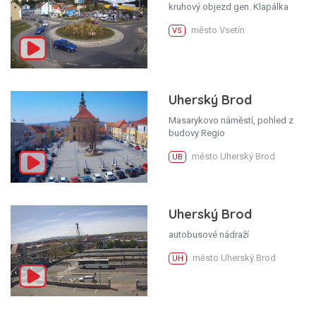
kruhový objezd gen. Klapálka
město Vsetín
VS
Uherský Brod
Masarykovo náměstí, pohled z
budovy Regio
město Uherský Brod
UB
Uherský Brod
autobusové nádraží
město Uherský Brod
UH