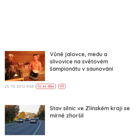
Vůně jalovce, medu a
slivovice na světovém
šampionátu v saunování
25. 10. 2012 9:04
Co se děje
VS
Stav silnic ve Zlínském kraji se
mírně zhoršil