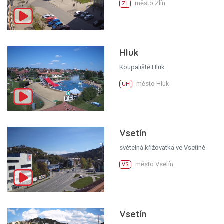
město Zlín
ZL
Hluk
Koupaliště Hluk
město Hluk
UH
Vsetín
světelná křižovatka ve Vsetíně
město Vsetín
VS
Vsetín