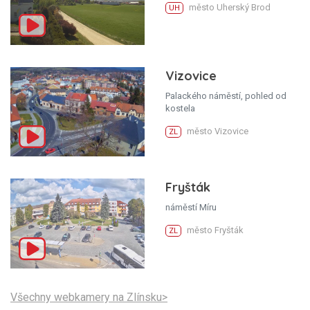
město Uherský Brod
UH
Vizovice
Palackého náměstí, pohled od
kostela
město Vizovice
ZL
Fryšták
náměstí Míru
město Fryšták
ZL
Všechny webkamery na Zlínsku>