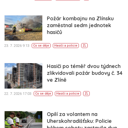
Požár kombajnu na Zlínsku
zaměstnal sedm jednotek
hasičů
23. 7. 2026 9:13
Co se děje
Hasiči a policie
ZL
Hasiči po téměř dvou týdnech
zlikvidovali požár budovy č. 34
ve Zlíně
22. 7. 2026 17:03
Co se děje
Hasiči a policie
ZL
Opilí za volantem na
Uherskohradišťsku: Policie
během soboty zastavila dva