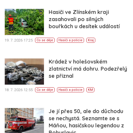
Hasiči ve Zlínském kraji
zasahovali po silných
bouřkách u desítek událostí
19. 7. 2026 17:25
Co se děje
Hasiči a policie
Kraj
Krádež v holešovském
zlatnictví má dohru. Podezřelý
se přiznal
18. 7. 2026 12:55
Co se děje
Hasiči a policie
KM
Je jí přes 50, ale do důchodu
se nechystá. Seznamte se s
Máňou, hasičskou legendou z
Bohuslavic