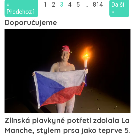
«
1
2
3
4
5
…
814
Další
Předchozí
»