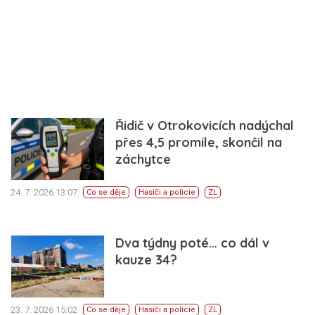
Řidič v Otrokovicích nadýchal
přes 4,5 promile, skončil na
záchytce
24. 7. 2026 13:07
Co se děje
Hasiči a policie
ZL
Dva týdny poté… co dál v
kauze 34?
23. 7. 2026 15:02
Co se děje
Hasiči a policie
ZL