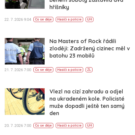
hříšníky
22. 7. 2026 9:04
Co se děje
Hasiči a policie
UH
Na Masters of Rock řádili
zloději: Zadržený cizinec měl v
batohu 23 mobilů
21. 7. 2026 7:00
Co se děje
Hasiči a policie
ZL
Vlezl na cizí zahradu a odjel
na ukradeném kole. Policisté
muže dopadli ještě ten samý
den
20. 7. 2026 7:00
Co se děje
Hasiči a policie
UH