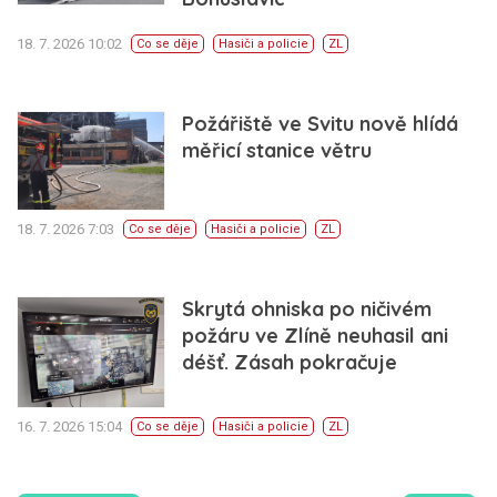
18. 7. 2026 10:02
Co se děje
Hasiči a policie
ZL
Požářiště ve Svitu nově hlídá
měřicí stanice větru
18. 7. 2026 7:03
Co se děje
Hasiči a policie
ZL
Skrytá ohniska po ničivém
požáru ve Zlíně neuhasil ani
déšť. Zásah pokračuje
16. 7. 2026 15:04
Co se děje
Hasiči a policie
ZL