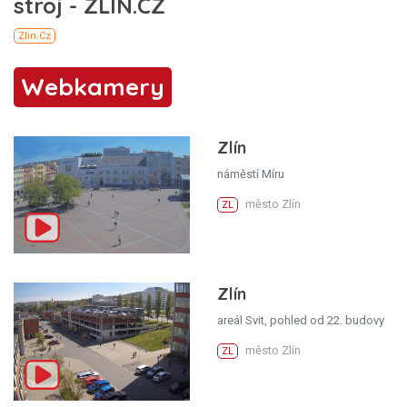
Webkamery
Zlín
náměstí Míru
město Zlín
ZL
Zlín
areál Svit, pohled od 22. budovy
město Zlín
ZL