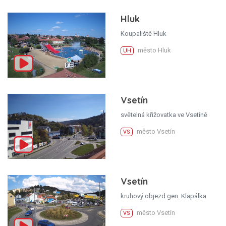
Hluk
Koupaliště Hluk
město Hluk
UH
Vsetín
světelná křižovatka ve Vsetíně
město Vsetín
VS
Vsetín
kruhový objezd gen. Klapálka
město Vsetín
VS