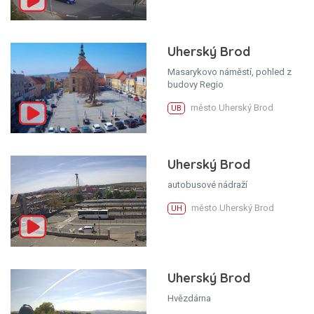
Uherský Brod
Masarykovo náměstí, pohled z
budovy Regio
město Uherský Brod
UB
Uherský Brod
autobusové nádraží
město Uherský Brod
UH
Uherský Brod
Hvězdárna