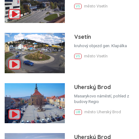
město Vsetín
VS
Vsetín
kruhový objezd gen. Klapálka
město Vsetín
VS
Uherský Brod
Masarykovo náměstí, pohled z
budovy Regio
město Uherský Brod
UB
Uherský Brod