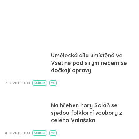
Umělecká díla umístěná ve
Vsetíně pod širým nebem se
dočkají opravy
7. 9. 2010 0:00
Kultura
VS
Na hřeben hory Soláň se
sjedou folklorní soubory z
celého Valašska
4. 9. 2010 0:00
Kultura
VS