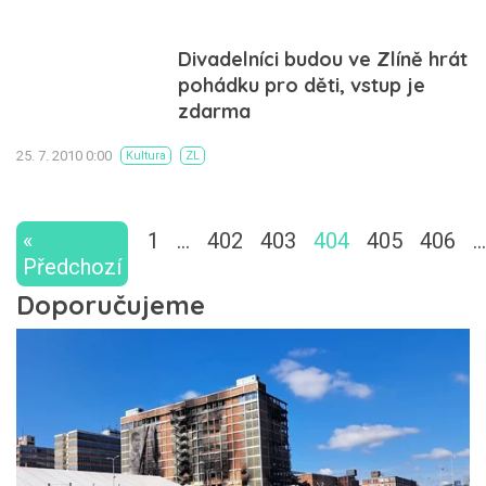
Divadelníci budou ve Zlíně hrát
pohádku pro děti, vstup je
zdarma
25. 7. 2010 0:00
Kultura
ZL
«
1
…
402
403
404
405
406
…
Předchozí