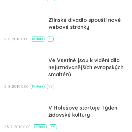
Zlínské divadlo spouští nové
webové stránky
2. 8. 2010 0:00
Kultura
ZL
Ve Vsetíně jsou k vidění díla
nejuznávanějších evropských
smaltérů
2. 8. 2010 0:00
Kultura
VS
V Holešově startuje Týden
židovské kultury
25. 7. 2010 0:00
Kultura
KM