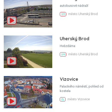
autobusové nádraží
město Uherský Brod
UH
Uherský Brod
Hvězdárna
město Uherský Brod
UH
Vizovice
Palackého náměstí, pohled od
kostela
město Vizovice
ZL