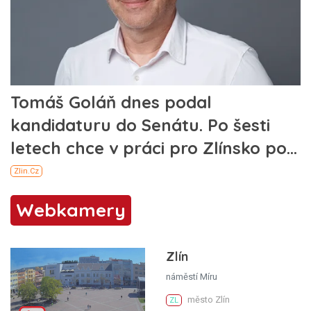
Webkamery
Zlín
náměstí Míru
město Zlín
ZL