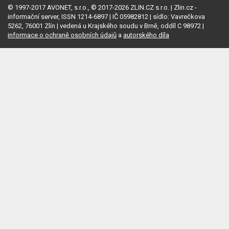
© 1997-2017 AVONET, s.r.o., © 2017-2026 ZLIN.CZ s.r.o. | Zlin.cz -
informační server, ISSN 1214-6897 | IČ 05982812 | sídlo: Vavrečkova
5262, 76001 Zlín | vedená u Krajského soudu v Brně, oddíl C 98972 |
informace o ochraně osobních údajů
a
autorského díla