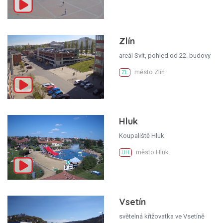
Zlín
areál Svit, pohled od 22. budovy
město Zlín
ZL
Hluk
Koupaliště Hluk
město Hluk
UH
Vsetín
světelná křižovatka ve Vsetíně