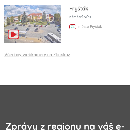
Fryšták
náměstí Míru
město Fryšták
ZL
Všechny webkamery na Zlínsku>
Zprávy z regionu na váš e-