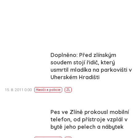
Doplněno: Před zlínským
soudem stojí řidič, který
usmrtil mladíka na parkovišti v
Uherském Hradišti
15. 8. 2011 0:00
Hasiči a policie
ZL
Pes ve Zlíně prokousl mobilní
telefon, od přístroje vzplál v
bytě jeho pelech a nábytek