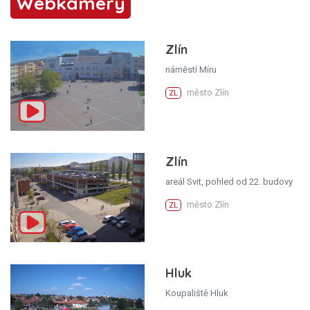
Webkamery
Zlín
náměstí Míru
město Zlín
ZL
Zlín
areál Svit, pohled od 22. budovy
město Zlín
ZL
Hluk
Koupaliště Hluk