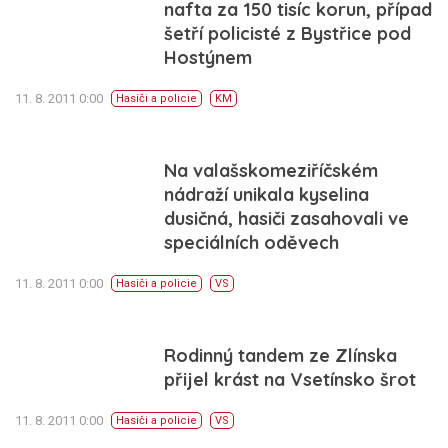
nafta za 150 tisíc korun, případ
šetří policisté z Bystřice pod
Hostýnem
11. 8. 2011 0:00
Hasiči a policie
KM
Na valašskomeziříčském
nádraží unikala kyselina
dusičná, hasiči zasahovali ve
speciálních oděvech
11. 8. 2011 0:00
Hasiči a policie
VS
Rodinný tandem ze Zlínska
přijel krást na Vsetínsko šrot
11. 8. 2011 0:00
Hasiči a policie
VS