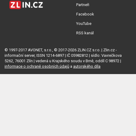
Partneři
Facebook
YouTube
RSS kanál
© 1997-2017 AVONET, s.r.o., © 2017-2026 ZLIN.CZ s.r.o. | Zlin.cz -
informační server, ISSN 1214-6897 | IČ 05982812 | sídlo: Vavrečkova
5262, 76001 Zlín | vedená u Krajského soudu v Brně, oddíl C 98972 |
informace o ochraně osobních údajů
a
autorského díla