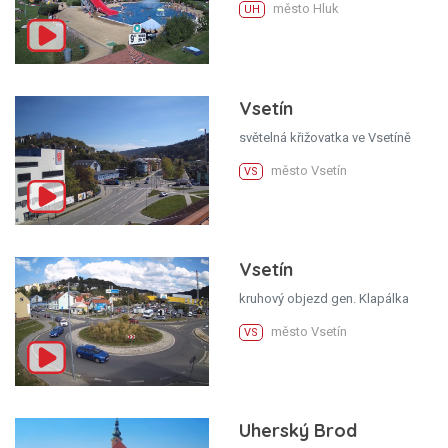
město Hluk
UH
Vsetín
světelná křižovatka ve Vsetíně
město Vsetín
VS
Vsetín
kruhový objezd gen. Klapálka
město Vsetín
VS
Uherský Brod