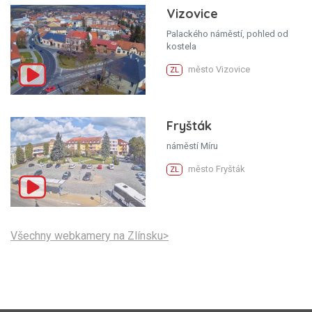
Vizovice
Palackého náměstí, pohled od
kostela
město Vizovice
ZL
Fryšták
náměstí Míru
město Fryšták
ZL
Všechny webkamery na Zlínsku>