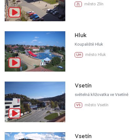
město Zlín
ZL
Hluk
Koupaliště Hluk
město Hluk
UH
Vsetín
světelná křižovatka ve Vsetíně
město Vsetín
VS
Vsetín