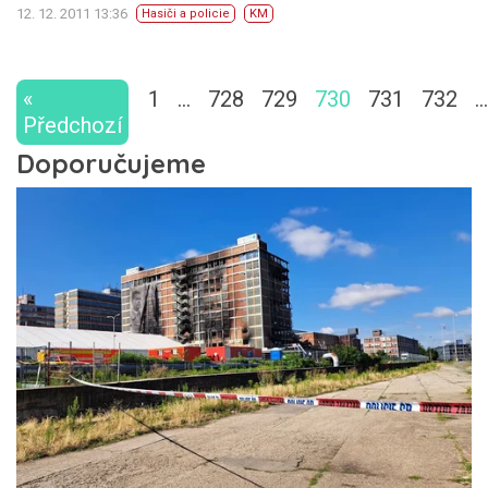
12. 12. 2011 13:36
Hasiči a policie
KM
«
1
…
728
729
730
731
732
…
Předchozí