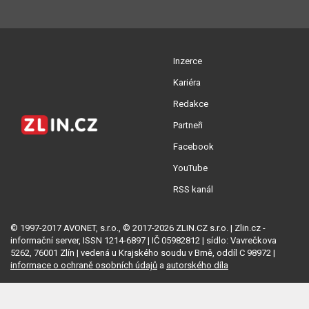
Inzerce
Kariéra
Redakce
Partneři
Facebook
YouTube
RSS kanál
© 1997-2017 AVONET, s.r.o., © 2017-2026 ZLIN.CZ s.r.o. | Zlin.cz -
informační server, ISSN 1214-6897 | IČ 05982812 | sídlo: Vavrečkova
5262, 76001 Zlín | vedená u Krajského soudu v Brně, oddíl C 98972 |
informace o ochraně osobních údajů
a
autorského díla