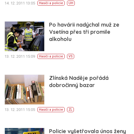
14. 12. 2011 13:05
Hasiči a policie
UH
Po havárii nadýchal muž ze
Vsetína přes tři promile
alkoholu
13. 12. 2011 15:09
Hasiči a policie
VS
Zlínská Naděje pořádá
dobročinný bazar
13. 12. 2011 15:05
Hasiči a policie
ZL
Policie vyšetřovala únos ženy