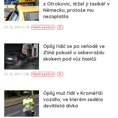
z Otrokovic, držel ji taxikář v
Německu, protože mu
nezaplatila
13. 12. 2011 7:19
Hasiči a policie
ZL
Opilý řidič se po nehodě ve
Zlíně pokusil o sebevraždu
skokem pod vůz hasičů
13. 12. 2011 7:06
Hasiči a policie
ZL
Opilý muž řídil v Kroměříži
vozidlo, ve kterém seděla
devítiletá dívka