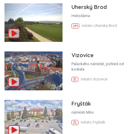
Uherský Brod
Hvězdárna
město Uherský Brod
UH
Vizovice
Palackého náměstí, pohled od
kostela
město Vizovice
ZL
Fryšták
náměstí Míru
město Fryšták
ZL