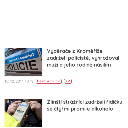
Vyděrače z Kroměříže
zadrželi policisté, vyhrožoval
muži a jeho rodině násilím
16. 12. 2011 10:43
Hasiči a policie
KM
Zlínští strážníci zadrželi řidičku
se čtyřmi promile alkoholu