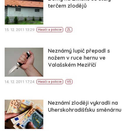
terčem zlodějů
15. 12. 2011 13:29
Hasiči a policie
ZL
Neznámý lupič přepadl s
nožem v ruce hernu ve
Valašském Meziříčí
14. 12. 2011 17:24
Hasiči a policie
VS
Neznámí zloději vykradli na
Uherskohradišťsku směnárnu