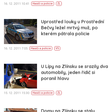
16. 12. 2011 10:41
Hasiči a policie
ZL
Uprostřed louky u Prostřední
Bečvy ležel mrtvý muž, po
kterém pátrala policie
16. 12. 2011 7:05
Hasiči a policie
VS
U Lípy na Zlínsku se srazily dva
automobily, jeden řidič si
poranil hlavu
15. 12. 2011 15:30
Hasiči a policie
ZL
Domy na Zlínsku se staly