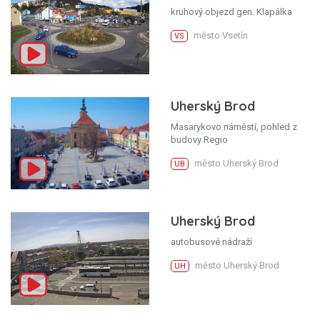
kruhový objezd gen. Klapálka
město Vsetín
VS
Uherský Brod
Masarykovo náměstí, pohled z
budovy Regio
město Uherský Brod
UB
Uherský Brod
autobusové nádraží
město Uherský Brod
UH