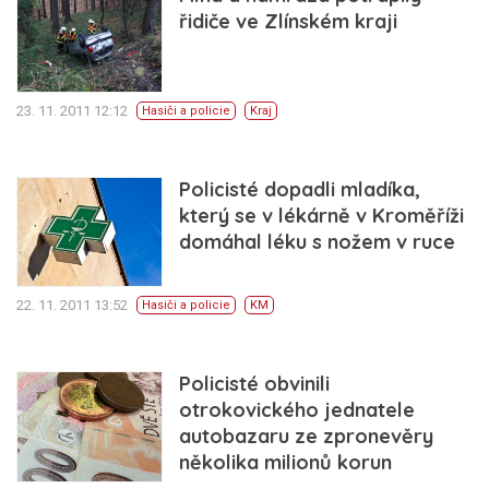
řidiče ve Zlínském kraji
23. 11. 2011 12:12
Hasiči a policie
Kraj
Policisté dopadli mladíka,
který se v lékárně v Kroměříži
domáhal léku s nožem v ruce
22. 11. 2011 13:52
Hasiči a policie
KM
Policisté obvinili
otrokovického jednatele
autobazaru ze zpronevěry
několika milionů korun