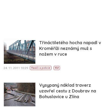
Třináctiletého hocha napadl v
Kroměříži neznámý muž s
nožem v ruce
24. 11. 2011 10:29
Hasiči a policie
KM
Vysypaný náklad traverz
uzavřel cestu z Doubrav na
Bohuslavice u Zlína