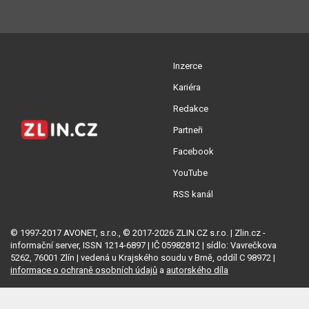
Inzerce
Kariéra
Redakce
Partneři
Facebook
YouTube
RSS kanál
© 1997-2017 AVONET, s.r.o., © 2017-2026 ZLIN.CZ s.r.o. | Zlin.cz -
informační server, ISSN 1214-6897 | IČ 05982812 | sídlo: Vavrečkova
5262, 76001 Zlín | vedená u Krajského soudu v Brně, oddíl C 98972 |
informace o ochraně osobních údajů
a
autorského díla