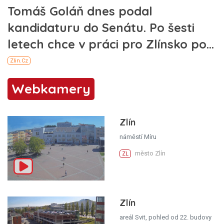
Webkamery
Zlín
náměstí Míru
město Zlín
ZL
Zlín
areál Svit, pohled od 22. budovy