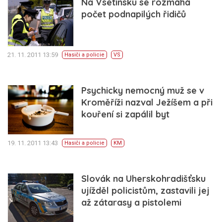
Na Vsetínsku se rozmáhá
počet podnapilých řidičů
21. 11. 2011 13:59
Hasiči a policie
VS
Psychicky nemocný muž se v
Kroměříži nazval Ježíšem a při
kouření si zapálil byt
19. 11. 2011 13:43
Hasiči a policie
KM
Slovák na Uherskohradišťsku
ujížděl policistům, zastavili jej
až zátarasy a pistolemi