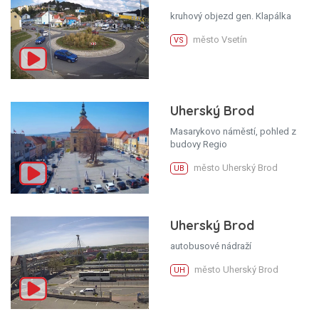
kruhový objezd gen. Klapálka
město Vsetín
VS
Uherský Brod
Masarykovo náměstí, pohled z
budovy Regio
město Uherský Brod
UB
Uherský Brod
autobusové nádraží
město Uherský Brod
UH