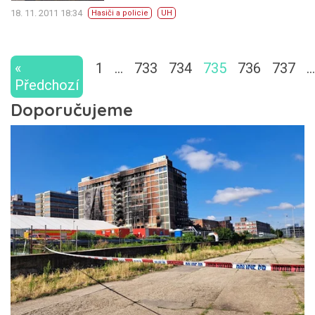
18. 11. 2011 18:34
Hasiči a policie
UH
«
1
…
733
734
735
736
737
…
Předchozí