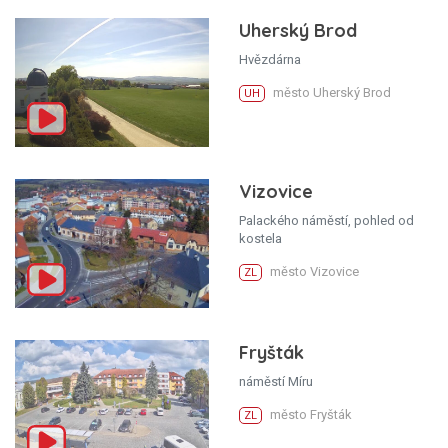
Uherský Brod
Hvězdárna
město Uherský Brod
UH
Vizovice
Palackého náměstí, pohled od
kostela
město Vizovice
ZL
Fryšták
náměstí Míru
město Fryšták
ZL