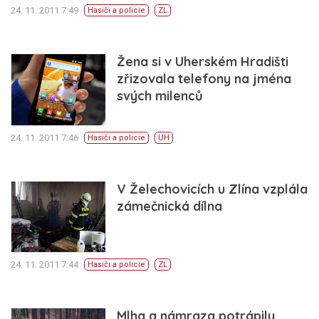
24. 11. 2011 7:49
Hasiči a policie
ZL
Žena si v Uherském Hradišti
zřizovala telefony na jména
svých milenců
24. 11. 2011 7:46
Hasiči a policie
UH
V Želechovicích u Zlína vzplála
zámečnická dílna
24. 11. 2011 7:44
Hasiči a policie
ZL
Mlha a námraza potrápily