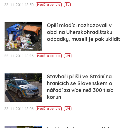
22. 11. 2011 13:50
Hasiči a policie
ZL
Opilí mladíci rozhazovali v
obci na Uherskohradišťsku
odpadky, museli je pak uklidit
22. 11. 2011 13:26
Hasiči a policie
UH
Stavbaři přišli ve Strání na
hranicích se Slovenskem o
nářadí za více než 300 tisíc
korun
22. 11. 2011 13:06
Hasiči a policie
UH