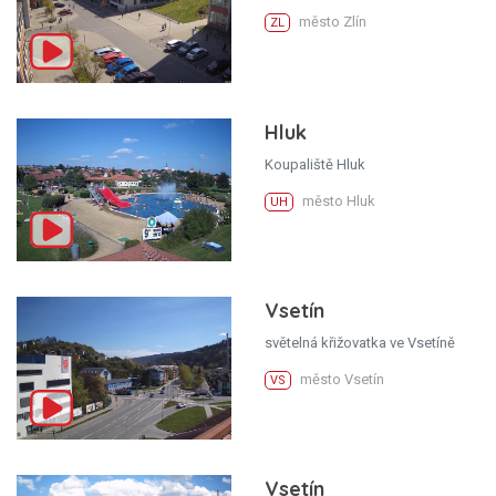
město Zlín
ZL
Hluk
Koupaliště Hluk
město Hluk
UH
Vsetín
světelná křižovatka ve Vsetíně
město Vsetín
VS
Vsetín