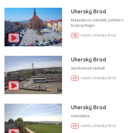
Uherský Brod
Masarykovo náměstí, pohled z
budovy Regio
město Uherský Brod
UB
Uherský Brod
autobusové nádraží
město Uherský Brod
UH
Uherský Brod
Hvězdárna
město Uherský Brod
UH