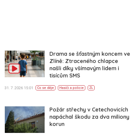
Drama se šťastným koncem ve
Zlíně: Ztraceného chlapce
našli díky všímavým lidem i
tisícům SMS
31. 7. 2026 15:01
Co se děje
Hasiči a policie
ZL
Požár střechy v Cetechovicích
napáchal škodu za dva miliony
korun