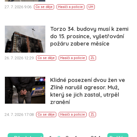
27. 7. 2026 9:06
Co se děje
Hasiči a policie
UH
Torzo 34. budovy musí k zemi
do 15. prosince, vyšetřování
požáru zabere měsíce
26. 7. 2026 12:29
Co se děje
Hasiči a policie
ZL
Klidné posezení dvou žen ve
Zlíně narušil agresor. Muž,
který se jich zastal, utrpěl
zranění
24. 7. 2026 17:08
Co se děje
Hasiči a policie
ZL