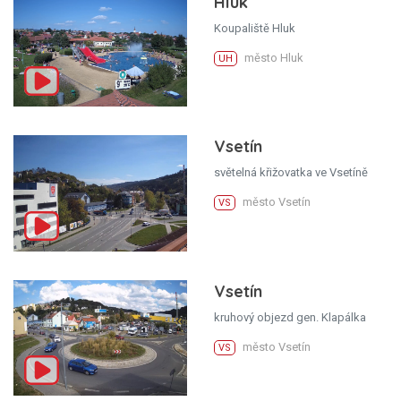
Hluk
Koupaliště Hluk
město Hluk
UH
Vsetín
světelná křižovatka ve Vsetíně
město Vsetín
VS
Vsetín
kruhový objezd gen. Klapálka
město Vsetín
VS