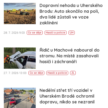
Dopravní nehoda u Uherského
Brodu: Auto skončilo na poli,
dva lidé zůstali ve voze
zaklíněni
28. 7. 2026 9:03
Co se děje
Hasiči a policie
UH
Řidič u Machové naboural do
stromu. Na místě zasahovali
hasiči i záchranáři
27. 7. 2026 13:03
Co se děje
Hasiči a policie
ZL
Nedělní střet tří vozidel v
Uherském Brodě ochromil
dopravu, nikdo se nezranil