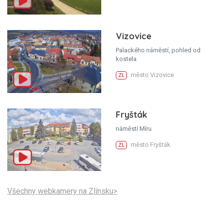
Vizovice
Palackého náměstí, pohled od
kostela
město Vizovice
ZL
Fryšták
náměstí Míru
město Fryšták
ZL
Všechny webkamery na Zlínsku>