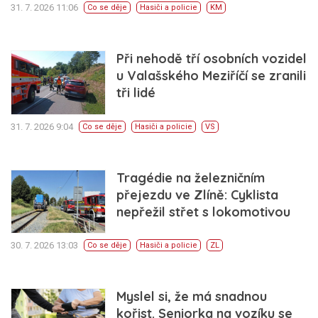
31. 7. 2026 11:06
Co se děje
Hasiči a policie
KM
Při nehodě tří osobních vozidel
u Valašského Meziříčí se zranili
tři lidé
31. 7. 2026 9:04
Co se děje
Hasiči a policie
VS
Tragédie na železničním
přejezdu ve Zlíně: Cyklista
nepřežil střet s lokomotivou
30. 7. 2026 13:03
Co se děje
Hasiči a policie
ZL
Myslel si, že má snadnou
kořist. Seniorka na vozíku se