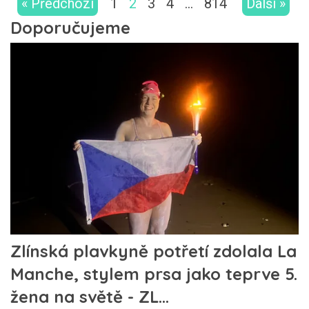
« Předchozí
1
2
3
4
…
814
Další »