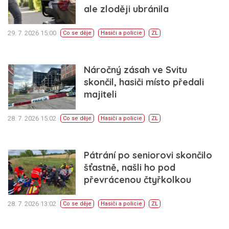
ale zloději ubránila
29. 7. 2026 15:00
Co se děje
Hasiči a policie
ZL
Náročný zásah ve Svitu
skončil, hasiči místo předali
majiteli
28. 7. 2026 15:02
Co se děje
Hasiči a policie
ZL
Pátrání po seniorovi skončilo
šťastně, našli ho pod
převrácenou čtyřkolkou
28. 7. 2026 13:02
Co se děje
Hasiči a policie
ZL