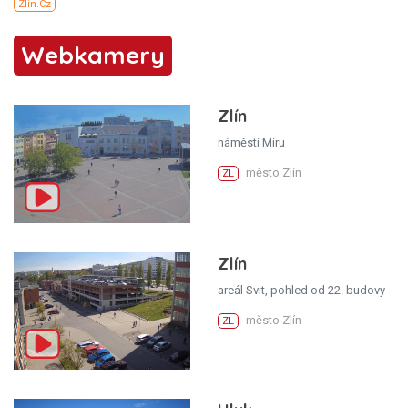
Webkamery
Zlín
náměstí Míru
město Zlín
ZL
Zlín
areál Svit, pohled od 22. budovy
město Zlín
ZL