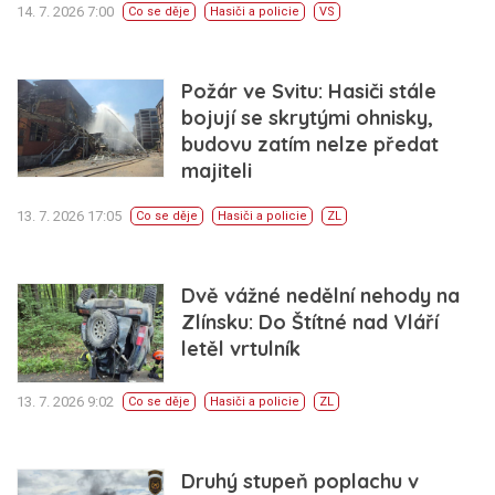
14. 7. 2026 7:00
Co se děje
Hasiči a policie
VS
Požár ve Svitu: Hasiči stále
bojují se skrytými ohnisky,
budovu zatím nelze předat
majiteli
13. 7. 2026 17:05
Co se děje
Hasiči a policie
ZL
Dvě vážné nedělní nehody na
Zlínsku: Do Štítné nad Vláří
letěl vrtulník
13. 7. 2026 9:02
Co se děje
Hasiči a policie
ZL
Druhý stupeň poplachu v