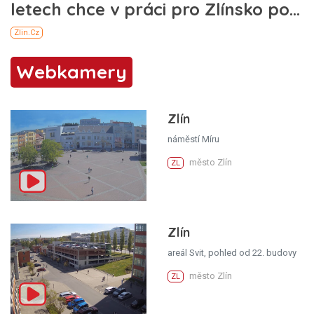
Webkamery
Zlín
náměstí Míru
město Zlín
ZL
Zlín
areál Svit, pohled od 22. budovy
město Zlín
ZL