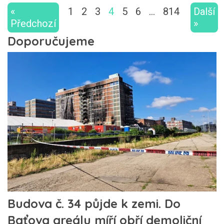
«
1
2
3
4
5
6
…
814
Další
Předchozí
»