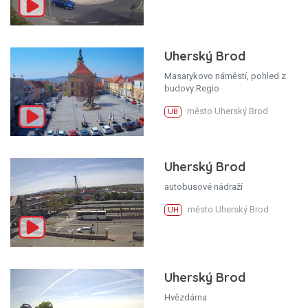
Uherský Brod
Masarykovo náměstí, pohled z
budovy Regio
město Uherský Brod
UB
Uherský Brod
autobusové nádraží
město Uherský Brod
UH
Uherský Brod
Hvězdárna