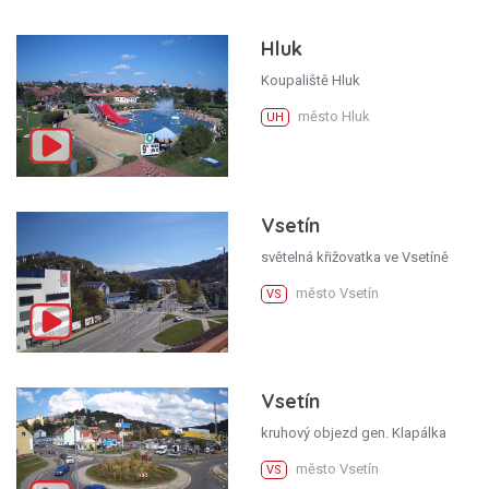
Hluk
Koupaliště Hluk
město Hluk
UH
Vsetín
světelná křižovatka ve Vsetíně
město Vsetín
VS
Vsetín
kruhový objezd gen. Klapálka
město Vsetín
VS