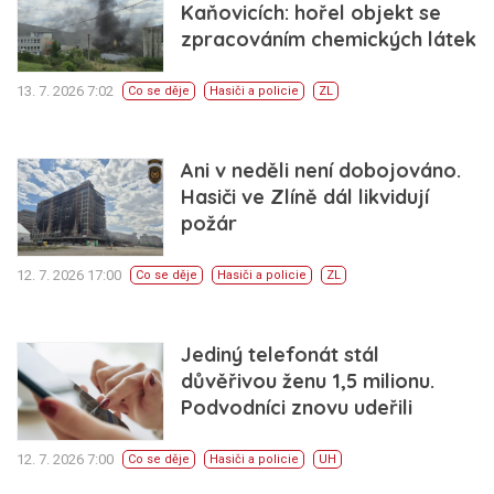
Kaňovicích: hořel objekt se
zpracováním chemických látek
13. 7. 2026 7:02
Co se děje
Hasiči a policie
ZL
Ani v neděli není dobojováno.
Hasiči ve Zlíně dál likvidují
požár
12. 7. 2026 17:00
Co se děje
Hasiči a policie
ZL
Jediný telefonát stál
důvěřivou ženu 1,5 milionu.
Podvodníci znovu udeřili
12. 7. 2026 7:00
Co se děje
Hasiči a policie
UH