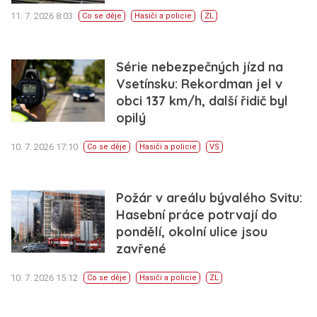
11. 7. 2026 8:03
Co se děje
Hasiči a policie
ZL
Série nebezpečných jízd na
Vsetínsku: Rekordman jel v
obci 137 km/h, další řidič byl
opilý
10. 7. 2026 17:10
Co se děje
Hasiči a policie
VS
Požár v areálu bývalého Svitu:
Hasební práce potrvají do
pondělí, okolní ulice jsou
zavřené
10. 7. 2026 15:12
Co se děje
Hasiči a policie
ZL