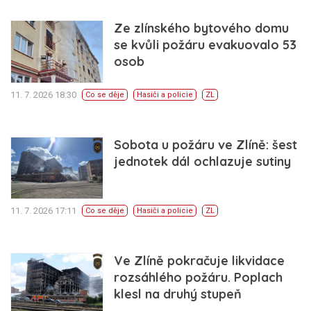
Ze zlínského bytového domu
se kvůli požáru evakuovalo 53
osob
11. 7. 2026 18:30
Co se děje
Hasiči a policie
ZL
Sobota u požáru ve Zlíně: šest
jednotek dál ochlazuje sutiny
11. 7. 2026 17:11
Co se děje
Hasiči a policie
ZL
Ve Zlíně pokračuje likvidace
rozsáhlého požáru. Poplach
klesl na druhý stupeň