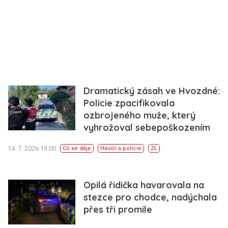
Dramatický zásah ve Hvozdné:
Policie zpacifikovala
ozbrojeného muže, který
vyhrožoval sebepoškozením
14. 7. 2026 13:00
Co se děje
Hasiči a policie
ZL
Opilá řidička havarovala na
stezce pro chodce, nadýchala
přes tři promile