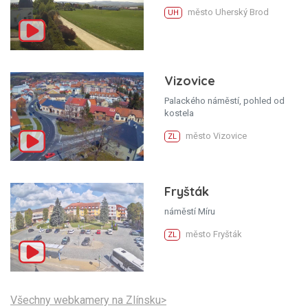
město Uherský Brod
UH
Vizovice
Palackého náměstí, pohled od
kostela
město Vizovice
ZL
Fryšták
náměstí Míru
město Fryšták
ZL
Všechny webkamery na Zlínsku>