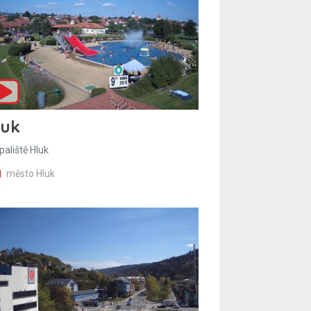
luk
paliště Hluk
město Hluk