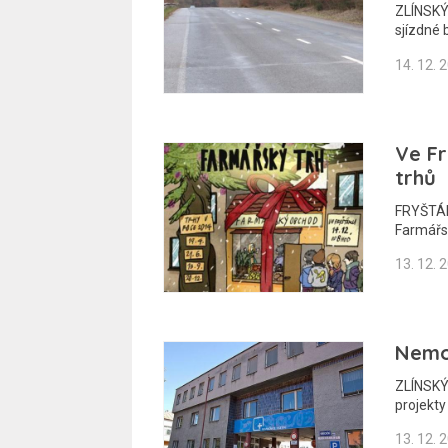
ZLÍNSKÝ 
sjízdné 
14. 12. 
Ve F
trhů
FRYŠTÁK
Farmářsk
13. 12. 
Nemo
ZLÍNSKÝ 
projekt
13. 12. 