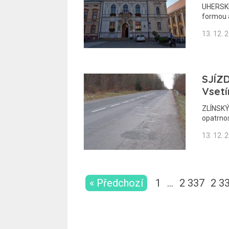
UHERSKÉ
formou a
13. 12. 
SJÍZD
Vsetí
ZLÍNSKÝ 
opatrno
13. 12. 
« Předchozí
1
…
2 337
2 3