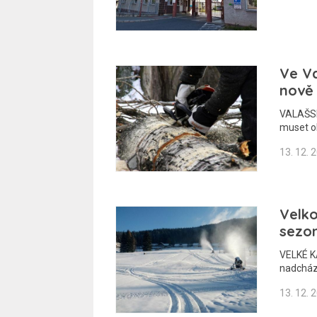
Ve Va
nově 
VALAŠSK
muset o
13. 12. 
Velko
sezo
VELKÉ KA
nadcház
13. 12. 