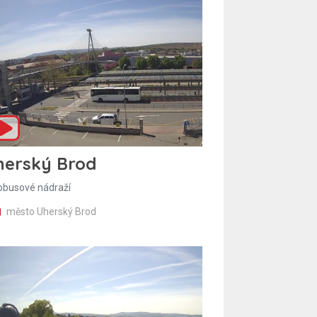
herský Brod
obusové nádraží
město Uherský Brod