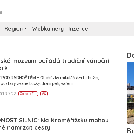
e
Region
Webkamery
Inzerce
šské muzeum pořádá tradiční vánoční
ark
POD RADHOŠTĚM – Obchůzky mikulášských družin,
postavy zvané Lucky, draní peří, vaření…
2013 7:22
Co se děje
VS
DNOST SILNIC: Na Kroměřížsku mohou
ně namrzat cesty