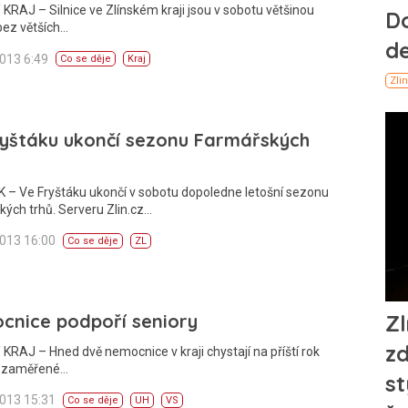
KRAJ – Silnice ve Zlínském kraji jsou v sobotu většinou
bez větších…
2013 6:49
Co se děje
Kraj
ryštáku ukončí sezonu Farmářských
 – Ve Fryštáku ukončí v sobotu dopoledne letošní sezonu
ých trhů. Serveru Zlin.cz…
2013 16:00
Co se děje
ZL
cnice podpoří seniory
KRAJ – Hned dvě nemocnice v kraji chystají na příští rok
y zaměřené…
2013 15:31
Co se děje
UH
VS