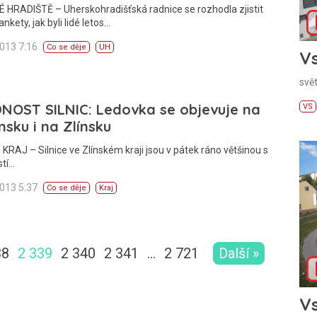
 HRADIŠTĚ – Uherskohradišťská radnice se rozhodla zjistit
nkety, jak byli lidé letos…
2013 7:16
Co se děje
UH
Vs
svě
NOST SILNIC: Ledovka se objevuje na
VS
nsku i na Zlínsku
KRAJ – Silnice ve Zlínském kraji jsou v pátek ráno většinou s
stí…
2013 5:37
Co se děje
Kraj
38
2 339
2 340
2 341
…
2 721
Další »
Vs