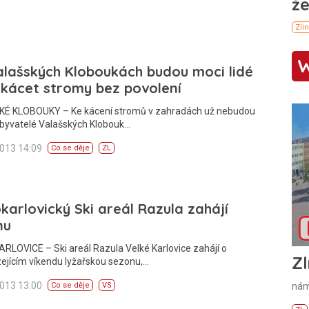
lašských Kloboukách budou moci lidé
kácet stromy bez povolení
É KLOBOUKY – Ke kácení stromů v zahradách už nebudou
byvatelé Valašských Klobouk…
2013 14:09
Co se děje
ZL
karlovický Ski areál Razula zahájí
nu
RLOVICE – Ski areál Razula Velké Karlovice zahájí o
Zl
ejícím víkendu lyžařskou sezonu,…
2013 13:00
nám
Co se děje
VS