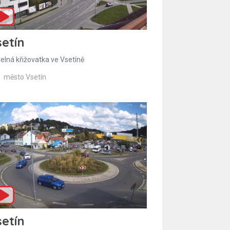
etín
telná křižovatka ve Vsetíně
město Vsetín
etín