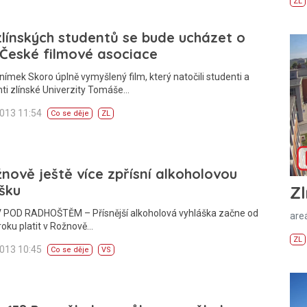
ZL
zlínských studentů se bude ucházet o
České filmové asociace
nímek Skoro úplně vymyšlený film, který natočili studenti a
ti zlínské Univerzity Tomáše…
2013 11:54
Co se děje
ZL
nově ještě více zpřísní alkoholovou
šku
Zl
POD RADHOŠTĚM – Přísnější alkoholová vyhláška začne od
areá
oku platit v Rožnově…
ZL
2013 10:45
Co se děje
VS