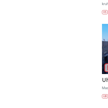
kru
VS
U
Mas
UB