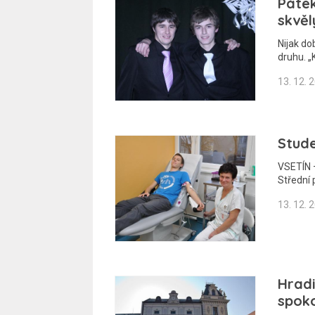
Pátek
skvěl
Nijak d
druhu. „
13. 12. 
Stude
VSETÍN –
Střední 
13. 12. 
Hradi
spoko