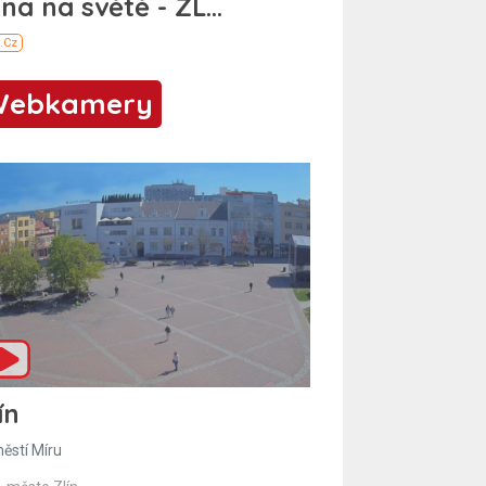
Webkamery
ín
ěstí Míru