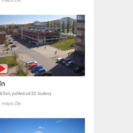
město Zlín
ín
l Svit, pohled od 22. budovy
město Zlín