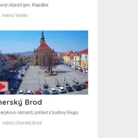
hový objezd gen. Klapálka
město Vsetín
herský Brod
arykovo náměstí, pohled z budovy Regio
město Uherský Brod