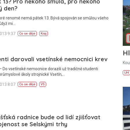
 13? Pro někoho smůla, pro někoho
ý den?
obré renomé nemá pátek 13. Bývá spojován se smůlou všeho
Když mi…
2013 9:37
Co se děje
Kraj
H
nti darovali vsetínské nemocnici krev
Kou
 Do vsetínské nemocnice dorazili už tradičně studenti
UH
průmyslové školy strojnické Vsetín,…
2013 8:07
Co se děje
VS
šťská radnice bude od lidí zjišťovat
jenost se Selskými trhy