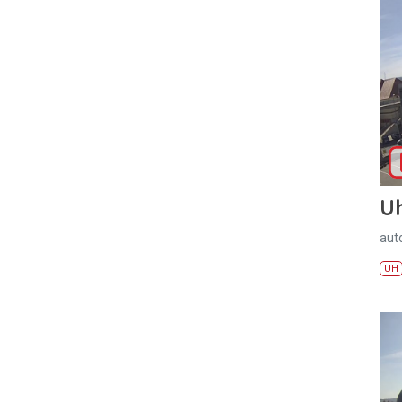
U
aut
UH