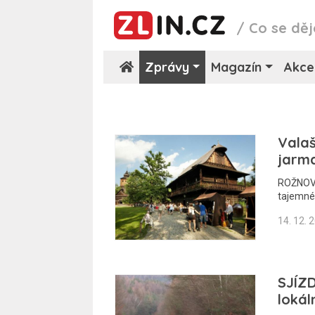
/
Co se děj
Zprávy
Magazín
Akce
Vala
jarm
ROŽNOV 
tajemné 
14. 12. 
SJÍZ
lokál