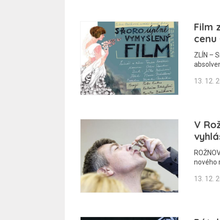
Film 
cenu 
ZLÍN – S
absolven
13. 12. 
V Rož
vyhlá
ROŽNOV 
nového r
13. 12. 