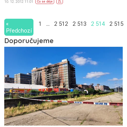
10. 12. 2012 11:01
Co se děje
ZL
«
1
…
2 512
2 513
2 514
2 515
Předchozí