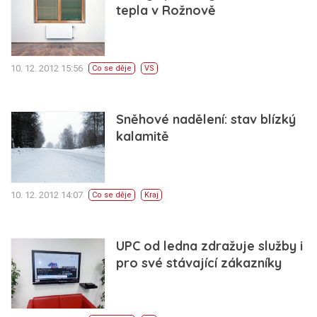
tepla v Rožnově
10. 12. 2012 15:56
Co se děje
VS
Sněhové nadělení: stav blízký
kalamitě
10. 12. 2012 14:07
Co se děje
Kraj
UPC od ledna zdražuje služby i
pro své stávající zákazníky