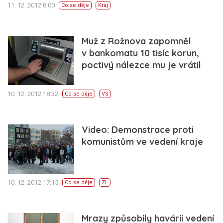
11. 12. 2012 8:00
Co se děje
Kraj
Muž z Rožnova zapomněl
v bankomatu 10 tisíc korun,
poctivý nálezce mu je vrátil
10. 12. 2012 18:32
Co se děje
VS
Video: Demonstrace proti
komunistům ve vedení kraje
10. 12. 2012 17:15
Co se děje
ZL
Mrazy způsobily havárii vedení