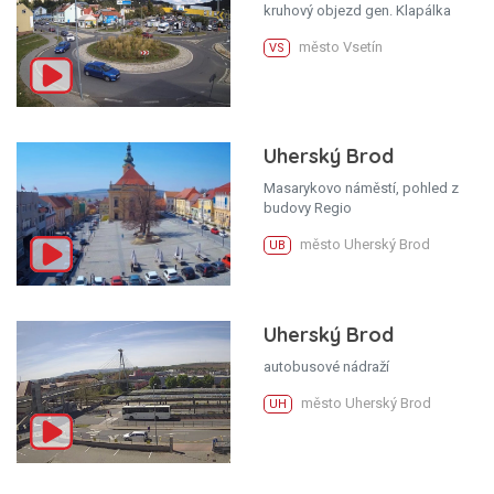
kruhový objezd gen. Klapálka
město Vsetín
VS
Uherský Brod
Masarykovo náměstí, pohled z
budovy Regio
město Uherský Brod
UB
Uherský Brod
autobusové nádraží
město Uherský Brod
UH