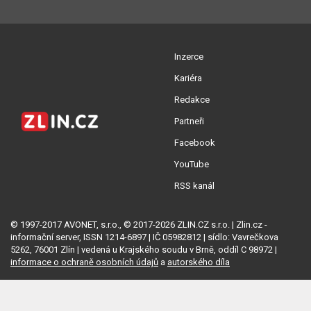
Inzerce
Kariéra
Redakce
Partneři
Facebook
YouTube
RSS kanál
© 1997-2017 AVONET, s.r.o., © 2017-2026 ZLIN.CZ s.r.o. | Zlin.cz -
informační server, ISSN 1214-6897 | IČ 05982812 | sídlo: Vavrečkova
5262, 76001 Zlín | vedená u Krajského soudu v Brně, oddíl C 98972 |
informace o ochraně osobních údajů
a
autorského díla