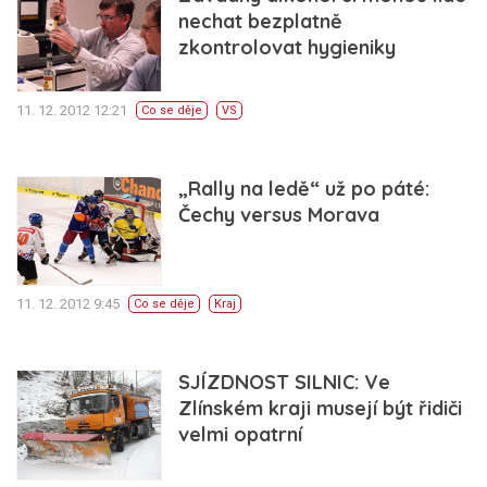
nechat bezplatně
zkontrolovat hygieniky
11. 12. 2012 12:21
Co se děje
VS
„Rally na ledě“ už po páté:
Čechy versus Morava
11. 12. 2012 9:45
Co se děje
Kraj
SJÍZDNOST SILNIC: Ve
Zlínském kraji musejí být řidiči
velmi opatrní