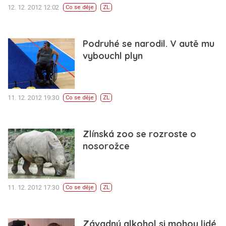
12. 12. 2012 12:02
Co se děje
ZL
Podruhé se narodil. V autě mu
vybouchl plyn
11. 12. 2012 19:30
Co se děje
ZL
Zlínská zoo se rozroste o
nosorožce
11. 12. 2012 17:30
Co se děje
ZL
Závadný alkohol si mohou lidé