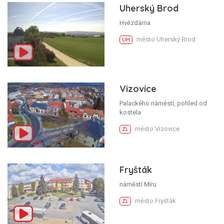
Uherský Brod
Hvězdárna
město Uherský Brod
UH
Vizovice
Palackého náměstí, pohled od
kostela
město Vizovice
ZL
Fryšták
náměstí Míru
město Fryšták
ZL