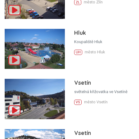
město Zlín
ZL
Hluk
Koupaliště Hluk
město Hluk
UH
Vsetín
světelná křižovatka ve Vsetíně
město Vsetín
VS
Vsetín