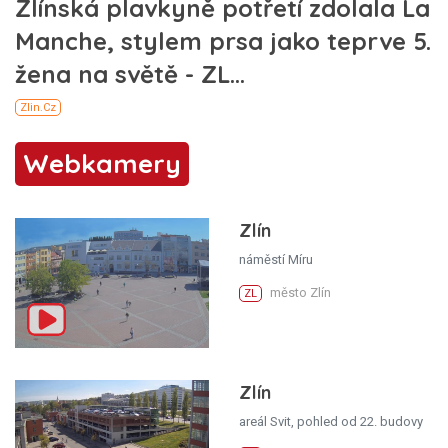
Webkamery
Zlín
náměstí Míru
město Zlín
ZL
Zlín
areál Svit, pohled od 22. budovy