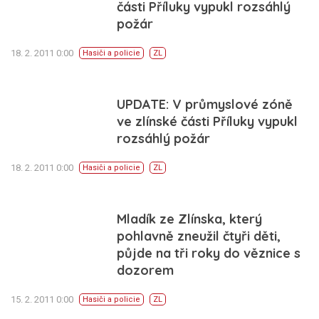
části Příluky vypukl rozsáhlý
požár
18. 2. 2011 0:00
Hasiči a policie
ZL
UPDATE: V průmyslové zóně
ve zlínské části Příluky vypukl
rozsáhlý požár
18. 2. 2011 0:00
Hasiči a policie
ZL
Mladík ze Zlínska, který
pohlavně zneužil čtyři děti,
půjde na tři roky do věznice s
dozorem
15. 2. 2011 0:00
Hasiči a policie
ZL