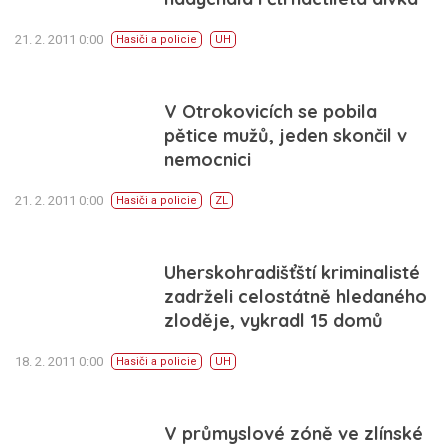
21. 2. 2011 0:00
Hasiči a policie
UH
V Otrokovicích se pobila
pětice mužů, jeden skončil v
nemocnici
21. 2. 2011 0:00
Hasiči a policie
ZL
Uherskohradišťští kriminalisté
zadrželi celostátně hledaného
zloděje, vykradl 15 domů
18. 2. 2011 0:00
Hasiči a policie
UH
V průmyslové zóně ve zlínské