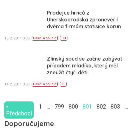
Prodejce hrnců z
Uherskobrodska zpronevěřil
dvěma firmám statisíce korun
15. 2. 2011 0:00
Hasiči a policie
UH
Zlínský soud se začne zabývat
případem mladíka, který měl
zneužít čtyři děti
14. 2. 2011 0:00
Hasiči a policie
ZL
«
1
…
799
800
801
802
803
…
Předchozí