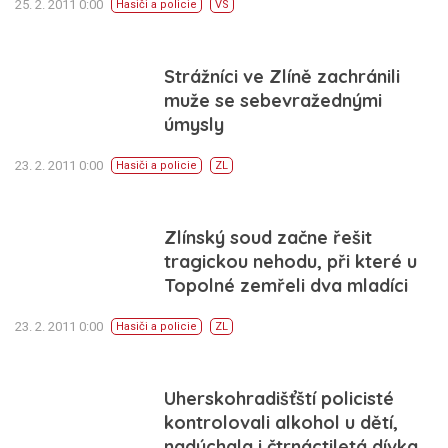
25. 2. 2011 0:00
Hasiči a policie
VS
Strážníci ve Zlíně zachránili
muže se sebevražednými
úmysly
23. 2. 2011 0:00
Hasiči a policie
ZL
Zlínský soud začne řešit
tragickou nehodu, při které u
Topolné zemřeli dva mladíci
23. 2. 2011 0:00
Hasiči a policie
ZL
Uherskohradišťští policisté
kontrolovali alkohol u dětí,
nadýchala i čtrnáctiletá dívka