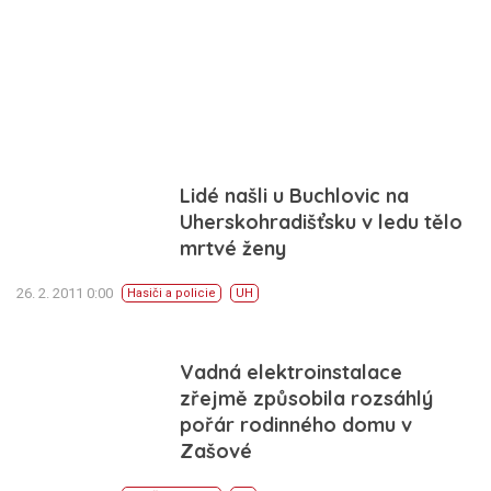
Lidé našli u Buchlovic na
Uherskohradišťsku v ledu tělo
mrtvé ženy
26. 2. 2011 0:00
Hasiči a policie
UH
Vadná elektroinstalace
zřejmě způsobila rozsáhlý
pořár rodinného domu v
Zašové