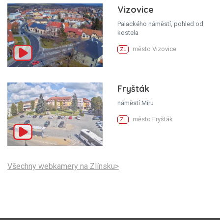
Vizovice
Palackého náměstí, pohled od
kostela
město Vizovice
ZL
Fryšták
náměstí Míru
město Fryšták
ZL
Všechny webkamery na Zlínsku>