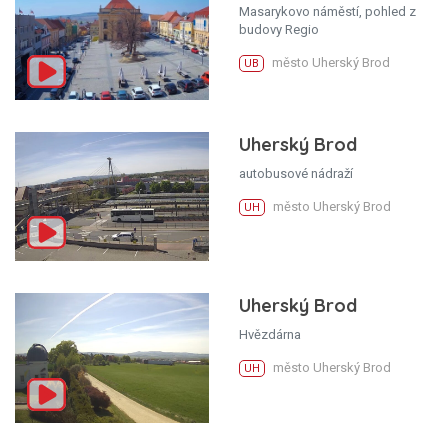
Masarykovo náměstí, pohled z
budovy Regio
město Uherský Brod
UB
Uherský Brod
autobusové nádraží
město Uherský Brod
UH
Uherský Brod
Hvězdárna
město Uherský Brod
UH