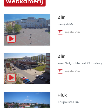
Webkamery
Zlín
náměstí Míru
město Zlín
ZL
Zlín
areál Svit, pohled od 22. budovy
město Zlín
ZL
Hluk
Koupaliště Hluk