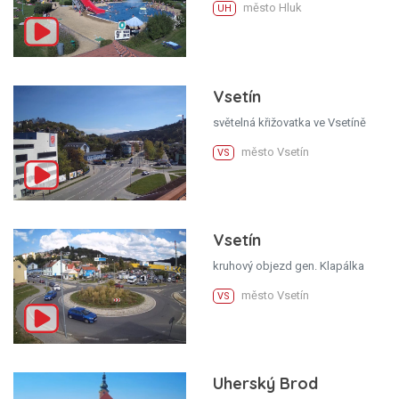
město Hluk
UH
Vsetín
světelná křižovatka ve Vsetíně
město Vsetín
VS
Vsetín
kruhový objezd gen. Klapálka
město Vsetín
VS
Uherský Brod