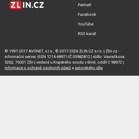
Partneři
Facebook
YouTube
RSS kanál
© 1997-2017 AVONET, s.r.o., © 2017-2026 ZLIN.CZ s.r.o. | Zlin.cz -
informační server, ISSN 1214-6897 | IČ 05982812 | sídlo: Vavrečkova
5262, 76001 Zlín | vedená u Krajského soudu v Brně, oddíl C 98972 |
informace o ochraně osobních údajů
a
autorského díla