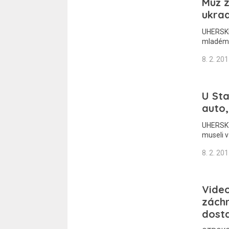
Muž z
ukra
UHERSKÉ
mladému
8. 2. 20
U Sta
auto,
UHERSKÝ
museli 
8. 2. 20
Video
záchr
dosta