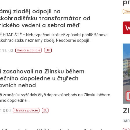
mý zloděj odpojil na
skohradišťsku transformátor od
rického vedení a sebral měď
 HRADIŠTĚ – Nebezpečnou krádež způsobil poblíž Bánova
skohradišťsku neznámý zloděj. Neodborně odpojil…
011 0:00
Hasiči a policie
UH
i zasahovali na Zlínsku během
ečního dopoledne u čtyřech
avních nehod
ři zranění si vyžádaly čtyři dopravní nehody na Zlínsku během
ního dopoledne.…
Zl
11 0:00
Hasiči a policie
ZL
nám