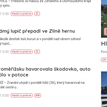
ICE – Přibližně 30 hasičů ze Zlínského a Olomouckého kraje
rý sjelo…
11 0:00
Hasiči a policie
ZL
mý lupič přepadl ve Zlíně hernu
ěkolik desítek tisíc korun si v pondělí nad ránem odnesl
H
 lupič,…
Kou
11 0:00
Hasiči a policie
ZL
UH
roměřížsku havarovala škodovka, auto
ilo v potoce
 – Zranění utrpěl v pondělí řidič (36), který havaroval na
ělé cestě u…
11 0:00
Hasiči a policie
KM