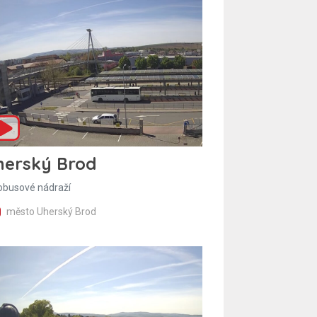
herský Brod
obusové nádraží
město Uherský Brod