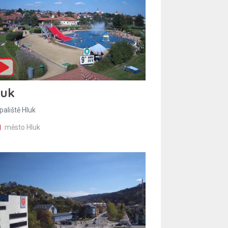
luk
paliště Hluk
město Hluk