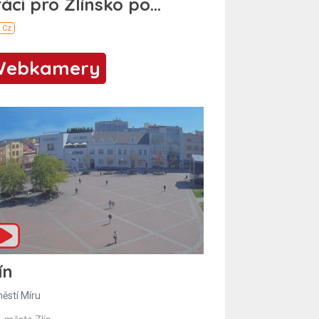
Webkamery
ín
ěstí Míru