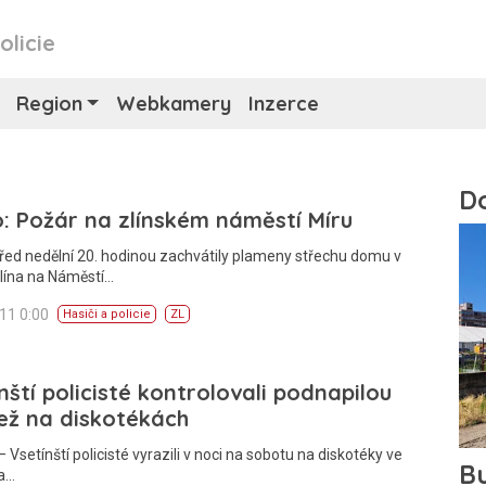
olicie
Region
Webkamery
Inzerce
: Požár na zlínském náměstí Míru
řed nedělní 20. hodinou zachvátily plameny střechu domu v
lína na Náměstí…
011 0:00
Hasiči a policie
ZL
nští policisté kontrolovali podnapilou
ež na diskotékách
 Vsetínští policisté vyrazili v noci na sobotu na diskotéky ve
 a…