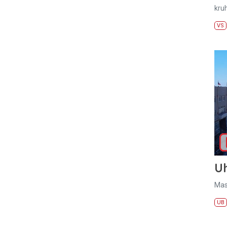
kru
VS
U
Mas
UB