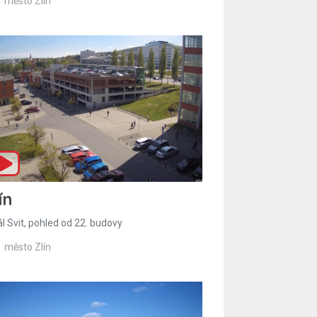
město Zlín
ín
l Svit, pohled od 22. budovy
město Zlín