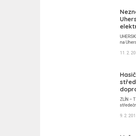
Nezná
Uher
elekt
UHERSKÉ
na Uher
11. 2. 2
Hasič
střed
dopr
ZLÍN – T
středeč
9. 2. 20