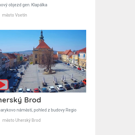
hový objezd gen. Klapálka
město Vsetín
herský Brod
arykovo náměstí, pohled z budovy Regio
město Uherský Brod