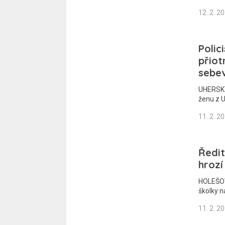
12. 2. 2
Polic
přiot
sebe
UHERSKÝ
ženu z 
11. 2. 2
Ředit
hrozí
HOLEŠOV 
školky n
11. 2. 2