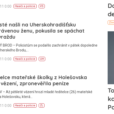
011 0:00
Hasiči a policie
VS
isté našli na Uherskohradišťsku
rávenou ženu, pokusila se spáchat
vraždu
 BROD – Policistům se podařilo zachránit v pátek dopoledne
Uherského Brodu,…
011 0:00
Hasiči a policie
UH
elce mateřské školky z Holešovska
 vězení, zpronevěřila peníze
– Až pětileté vězení hrozí mladé ředitelce (26) mateřské
a Holešovsku, která…
011 0:00
Hasiči a policie
ZL