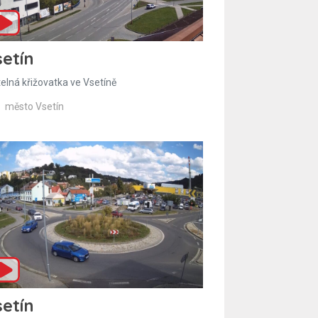
etín
telná křižovatka ve Vsetíně
město Vsetín
etín