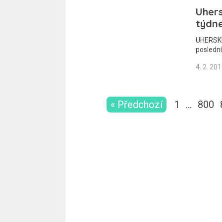
Uhers
týdne
UHERSKÉ
poslední
4. 2. 20
« Předchozí
1
…
800