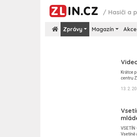
/
Hasiči a p
Zprávy
Magazín
Akce
Video
Krátce p
centru Z
13. 2. 2
Vsetí
mlád
VSETÍN –
Vsetíně