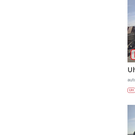
U
aut
UH