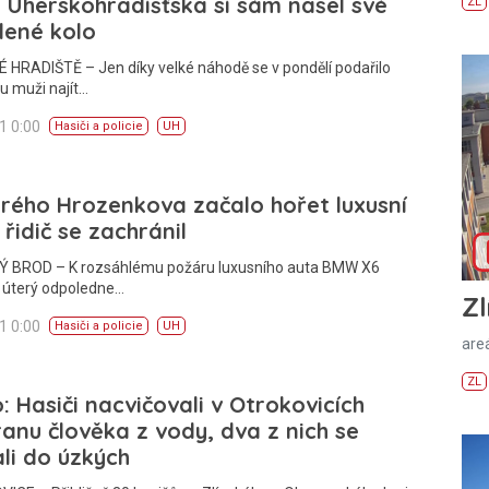
 Uherskohradišťska si sám našel své
ZL
dené kolo
 HRADIŠTĚ – Jen díky velké náhodě se v pondělí podařilo
 muži najít…
11 0:00
Hasiči a policie
UH
rého Hrozenkova začalo hořet luxusní
 řidič se zachránil
 BROD – K rozsáhlému požáru luxusního auta BMW X6
v úterý odpoledne…
Zl
11 0:00
Hasiči a policie
UH
areá
ZL
: Hasiči nacvičovali v Otrokovicích
anu člověka z vody, dva z nich se
li do úzkých