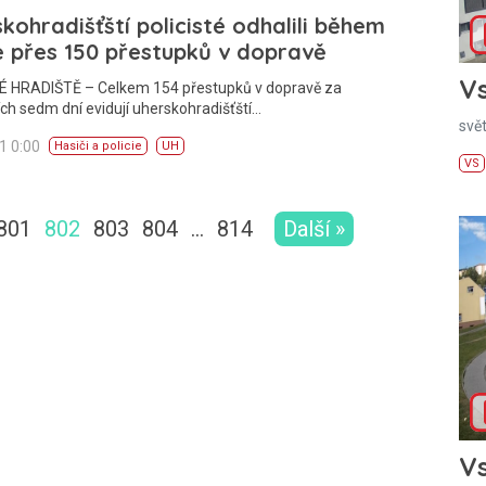
kohradišťští policisté odhalili během
 přes 150 přestupků v dopravě
Vs
 HRADIŠTĚ – Celkem 154 přestupků v dopravě za
ch sedm dní evidují uherskohradišťští…
svě
11 0:00
Hasiči a policie
UH
VS
801
802
803
804
…
814
Další »
Vs