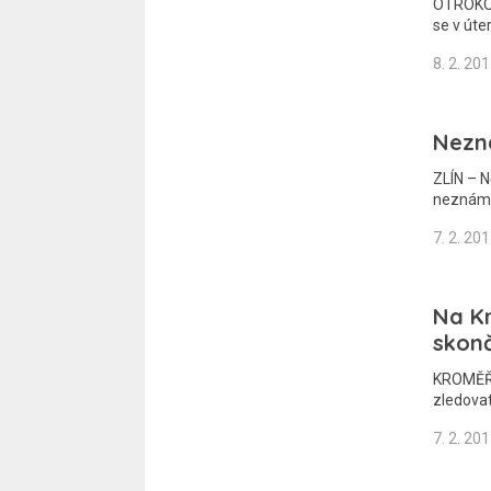
OTROKOV
se v úte
8. 2. 20
Nezná
ZLÍN – N
neznámý
7. 2. 20
Na K
skonč
KROMĚŘÍŽ
zledovat
7. 2. 20